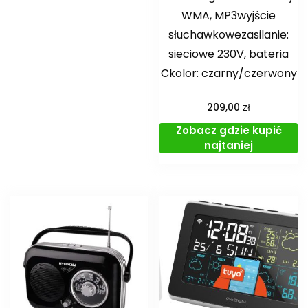
WMA, MP3wyjście
słuchawkowezasilanie:
sieciowe 230V, bateria
Ckolor: czarny/czerwony
zł
209,00
Zobacz gdzie kupić
najtaniej