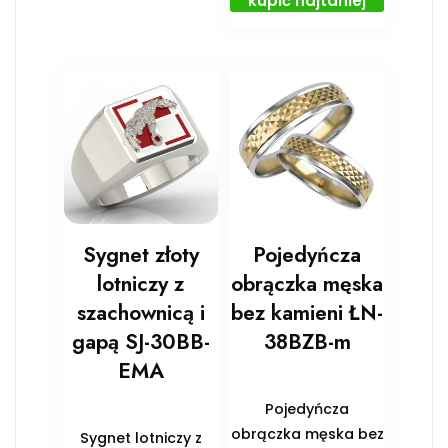
kupić najtaniej
Sygnet złoty
Pojedyńcza
lotniczy z
obrączka męska
szachownicą i
bez kamieni ŁN-
gapą SJ-30BB-
38BZB-m
EMA
Pojedyńcza
obrączka męska bez
Sygnet lotniczy z