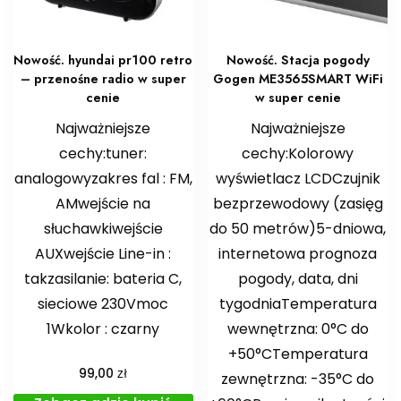
Nowość. hyundai pr100 retro
Nowość. Stacja pogody
– przenośne radio w super
Gogen ME3565SMART WiFi
cenie
w super cenie
Najważniejsze
Najważniejsze
cechy:tuner:
cechy:Kolorowy
analogowyzakres fal : FM,
wyświetlacz LCDCzujnik
AMwejście na
bezprzewodowy (zasięg
słuchawkiwejście
do 50 metrów)5-dniowa,
AUXwejście Line-in :
internetowa prognoza
takzasilanie: bateria C,
pogody, data, dni
sieciowe 230Vmoc
tygodniaTemperatura
1Wkolor : czarny
wewnętrzna: 0°C do
+50°CTemperatura
zł
99,00
zewnętrzna: -35°C do