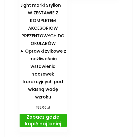
Light marki Stylion
️W ZESTAWIE Z
KOMPLETEM
AKCESORIÓW
PREZENTOWYCH DO
OKULARÓW️
➤ Oprawki żyłkowe z
możliwością
wstawienia
soczewek
korekcyjnych pod
własną wadę
wzroku
zł
185,00
Zobacz gdzie
kupić najtaniej