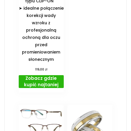
typu CLIP-ON
➤ idealne połączenie
korekcji wady
wzroku z
profesjonalną
ochroną dla oczu
przed
promieniowaniem
słonecznym
zł
119,00
Zobacz gdzie
kupić najtaniej