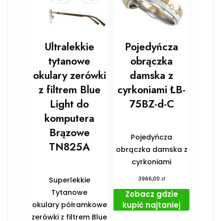
Ultralekkie
Pojedyńcza
tytanowe
obrączka
okulary zerówki
damska z
z filtrem Blue
cyrkoniami ŁB-
Light do
75BZ-d-C
komputera
Brązowe
Pojedyńcza
TN825A
obrączka damska z
cyrkoniami
zł
Superlekkie
3966,00
Tytanowe
Zobacz gdzie
kupić najtaniej
okulary półramkowe
zerówki z filtrem Blue