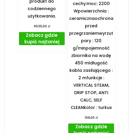
produkt do
cechy:moc: 2200
codziennego
Wpowierzchnia :
użytkowania.
ceramicznaochrona
przed
zł
4535,00
przegrzaniemwyrzut
Zobacz gdzie
pary : 120
kupić najtaniej
g/minpojemność
zbiornika na wodę
450 mldługość
kabla zasilającego :
2 mfunkcje :
VERTICAL STEAM,
DRIP STOP, ANTI
CALC, SELF
CLEANkolor : turkus
zł
109,00
Zobacz gdzie