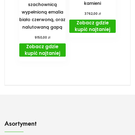
kamieni
szachownicą
wypełnioną emalia
zł
3762,00
biało czerwoną, oraz
Zobacz gdzie
nalutowaną gapą
kupić najtaniej
zł
9150,00
Zobacz gdzie
kupić najtaniej
Asortyment