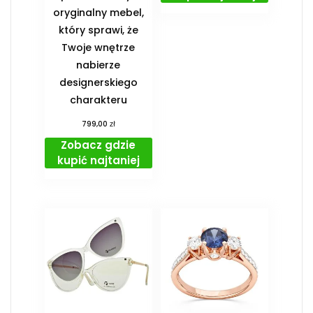
oryginalny mebel,
który sprawi, że
Twoje wnętrze
nabierze
designerskiego
charakteru
zł
799,00
Zobacz gdzie
kupić najtaniej