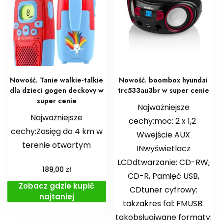
Nowość. Tanie walkie-talkie
Nowość. boombox hyundai
dla dzieci gogen deckovy w
trc533au3br w super cenie
super cenie
Najważniejsze
Najważniejsze
cechy:moc: 2 x 1,2
cechy:Zasięg do 4 km w
Wwejście AUX
terenie otwartym
INwyświetlacz
LCDdtwarzanie: CD-RW,
zł
189,00
CD-R, Pamięć USB,
Zobacz gdzie kupić
CDtuner cyfrowy:
najtaniej
takzakres fal: FMUSB:
takobsługiwane formaty: