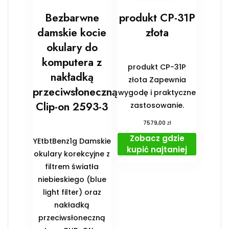
Bezbarwne
produkt CP-31P
damskie kocie
złota
okulary do
komputera z
produkt CP-31P
nakładką
złota Zapewnia
przeciwsłoneczną
wygodę i praktyczne
Clip-on 2593-3
zastosowanie.
zł
7579,00
Zobacz gdzie
YEtbtBenz1g Damskie
kupić najtaniej
okulary korekcyjne z
filtrem światła
niebieskiego (blue
light filter) oraz
nakładką
przeciwsłoneczną