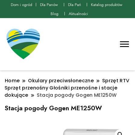
Dom i ogród
Dla Panów
Dla Pań
Katalog produktów
Blog
Aktualności
Home
Okulary przeciwsłoneczne
Sprzęt RTV
Sprzęt przenośny Głośniki przenośne i stacje
dokujące
Stacja pogody Gogen ME1250W
Stacja pogody Gogen ME1250W