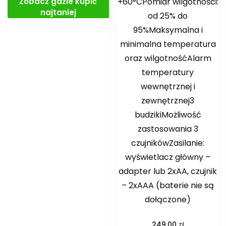
Zobacz gdzie kupić
+60°CPomiar wilgotności:
najtaniej
od 25% do
95%Maksymalna i
minimalna temperatura
oraz wilgotnośćAlarm
temperatury
wewnętrznej i
zewnętrznej3
budzikiMożliwość
zastosowania 3
czujnikówZasilanie:
wyświetlacz główny –
adapter lub 2xAA, czujnik
– 2xAAA (baterie nie są
dołączone)
zł
249,00