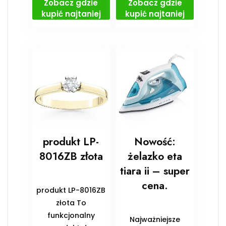
Zobacz gdzie
Zobacz gdzie
kupić najtaniej
kupić najtaniej
produkt LP-
Nowość:
8016ZB złota
żelazko eta
tiara ii – super
cena.
produkt LP-8016ZB
złota To
funkcjonalny
Najważniejsze