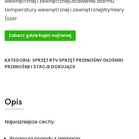
wewnętrznej i zewnętrznejUstawienie alarmu
temperatury wewnętrznej i zewnętrznejWymiary
(szer
Zobacz gdzie kupić najtaniej
KATEGORIA:
SPRZĘT RTV SPRZĘT PRZENOŚNY GŁOŚNIKI
PRZENOŚNE I STACJE DOKUJĄCE
Opis
Najważniejsze cechy:
Prognoza pogody z animacją