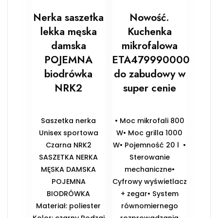
Nerka saszetka
Nowość.
lekka męska
Kuchenka
damska
mikrofalowa
POJEMNA
ETA479990000
biodrówka
do zabudowy w
NRK2
super cenie
Saszetka nerka
• Moc mikrofali 800
Unisex sportowa
W• Moc grilla 1000
Czarna NRK2
W• Pojemność 20 l •
SASZETKA NERKA
Sterowanie
MĘSKA DAMSKA
mechaniczne•
POJEMNA
Cyfrowy wyświetlacz
BIODRÓWKA
+ zegar• System
Materiał: poliester
równomiernego
Kolor: czarny Rodzaj
rozprowadzania