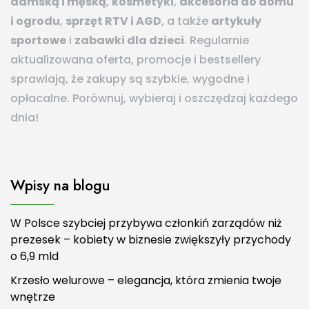
damską i męską
,
kosmetyki
,
akcesoria do domu
i ogrodu
,
sprzęt RTV i AGD
, a także
artykuły
sportowe
i
zabawki dla dzieci
. Regularnie
aktualizowana oferta, promocje i bestsellery
sprawiają, że zakupy są szybkie, wygodne i
opłacalne. Porównuj, wybieraj i oszczędzaj każdego
dnia!
Wpisy na blogu
W Polsce szybciej przybywa członkiń zarządów niż
prezesek – kobiety w biznesie zwiększyły przychody
o 6,9 mld
Krzesło welurowe – elegancja, która zmienia twoje
wnętrze