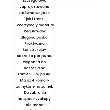
szczegółowo
zaprojektowane
zarówno wnętrze,
jak i front
️ Wytrzymały materiał
️ Regulowana
długość paska ️
Praktyczna
konstrukcja–
saszetka poręczna,
wygodna do
noszenia na
ramieniu i w pasie ️
Ma aż 4 komory
zamykane na zamek
️ Do zabrania
na spacer, zakupy,
ale też na