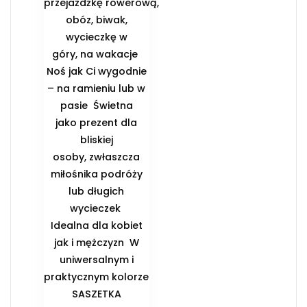
przejażdżkę rowerową,
obóz, biwak,
wycieczkę w
góry, na wakacje ️
Noś jak Ci wygodnie
– na ramieniu lub w
pasie ️ Świetna
jako prezent dla
bliskiej
osoby, zwłaszcza
miłośnika podróży
lub długich
wycieczek ️
Idealna dla kobiet
jak i mężczyzn ️ W
uniwersalnym i
praktycznym kolorze
️SASZETKA