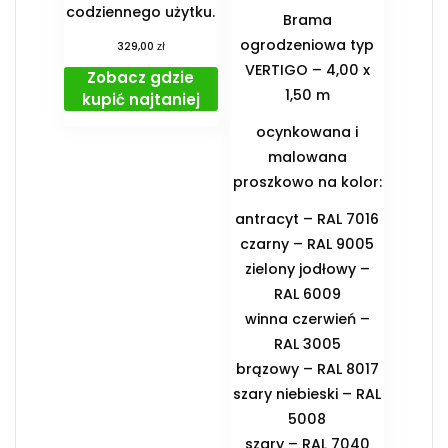
codziennego użytku.
Brama
ogrodzeniowa typ
zł
329,00
VERTIGO – 4,00 x
Zobacz gdzie
1,50 m
kupić najtaniej
ocynkowana i
malowana
proszkowo na kolor:
antracyt – RAL 7016
czarny – RAL 9005
zielony jodłowy –
RAL 6009
winna czerwień –
RAL 3005
brązowy – RAL 8017
szary niebieski – RAL
5008
szary – RAL 7040