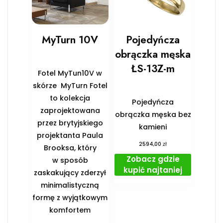
MyTurn 10V
Pojedyńcza
obrączka męska
ŁS-13Z-m
Fotel MyTun10V w
skórze MyTurn Fotel
to kolekcja
Pojedyńcza
zaprojektowana
obrączka męska bez
przez brytyjskiego
kamieni
projektanta Paula
zł
2594,00
Brooksa, który
Zobacz gdzie
w sposób
kupić najtaniej
zaskakujący zderzył
minimalistyczną
formę z wyjątkowym
komfortem