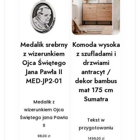
Medalik srebrny
Komoda wysoka
z wizerunkiem
z szufladami i
Ojca Świętego
drzwiami
Jana Pawła II
antracyt /
MED-JP2-01
dekor bambus
mat 175 cm
Sumatra
Medalik z
wizerunkiem Ojca
Świętego jana Pawła
Tekst w
II
przygotowaniu
zł
98,00
zł
1499,00