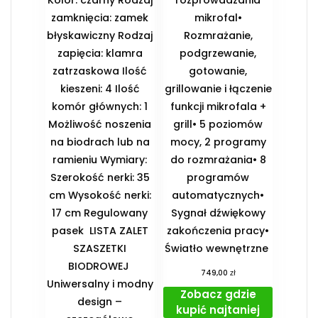
zamknięcia: zamek
mikrofal•
błyskawiczny Rodzaj
Rozmrażanie,
zapięcia: klamra
podgrzewanie,
zatrzaskowa Ilość
gotowanie,
kieszeni: 4 Ilość
grillowanie i łączenie
komór głównych: 1
funkcji mikrofala +
Możliwość noszenia
grill• 5 poziomów
na biodrach lub na
mocy, 2 programy
ramieniu Wymiary:
do rozmrażania• 8
Szerokość nerki: 35
programów
cm Wysokość nerki:
automatycznych•
17 cm Regulowany
Sygnał dźwiękowy
pasek ️ LISTA ZALET
zakończenia pracy•
SZASZETKI
Światło wewnętrzne
BIODROWEJ ️
zł
749,00
Uniwersalny i modny
Zobacz gdzie
design –
kupić najtaniej