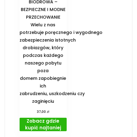
BIODROWA –
BEZPIECZNE I MODNE
PRZECHOWANIE️
Wielu z nas
potrzebuje poręcznego i wygodnego
zabezpieczenia istotnych
drobiazgów, który
podczas każdego
naszego pobytu
poza
domem zapobiegnie
ich
zabrudzeniu, uszkodzeniu czy
zaginięciu
zł
37,00
Zobacz gdzie
kupić najtaniej