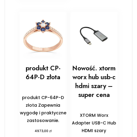
produkt CP-
Nowość. xtorm
64P-D złota
worx hub usb-c
hdmi szary –
super cena
produkt CP-64P-D
złota Zapewnia
wygodę i praktyczne
XTORM Worx
zastosowanie.
Adapter USB-C Hub
HDMI szary
zł
4973,00