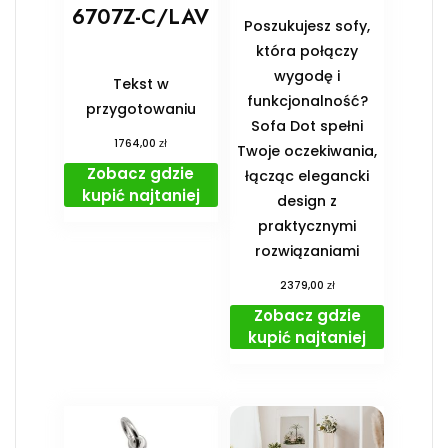
6707Z-C/LAV
Poszukujesz sofy,
która połączy
wygodę i
Tekst w
funkcjonalność?
przygotowaniu
Sofa Dot spełni
zł
1764,00
Twoje oczekiwania,
Zobacz gdzie
łącząc elegancki
kupić najtaniej
design z
praktycznymi
rozwiązaniami
zł
2379,00
Zobacz gdzie
kupić najtaniej