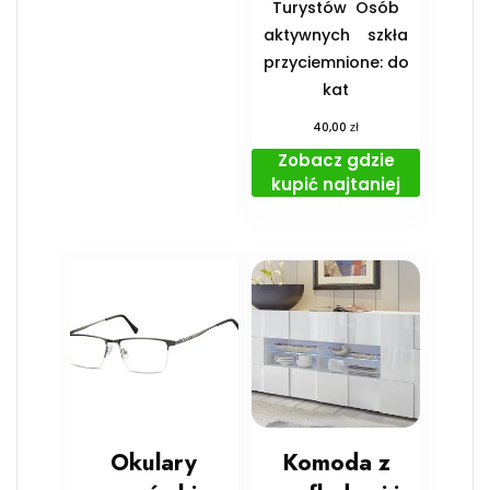
Turystów ️ Osób
aktywnych ️ szkła
przyciemnione: do
kat
zł
40,00
Zobacz gdzie
kupić najtaniej
Okulary
Komoda z