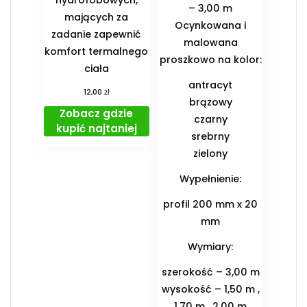
hydrofobowych,
– 3,00 m
mających za
Ocynkowana i
zadanie zapewnić
malowana
komfort termalnego
proszkowo na kolor:
ciała
antracyt
zł
12,00
brązowy
Zobacz gdzie
czarny
kupić najtaniej
srebrny
zielony
Wypełnienie:
profil 200 mm x 20
mm
Wymiary:
szerokość – 3,00 m
wysokość – 1,50 m ,
1,70 m , 2,00 m