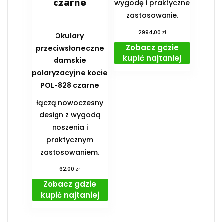
czarne
wygodę i praktyczne
zastosowanie.
zł
2994,00
Okulary
Zobacz gdzie
przeciwsłoneczne
kupić najtaniej
damskie
polaryzacyjne kocie
POL-828 czarne
łączą nowoczesny
design z wygodą
noszenia i
praktycznym
zastosowaniem.
zł
62,00
Zobacz gdzie
kupić najtaniej