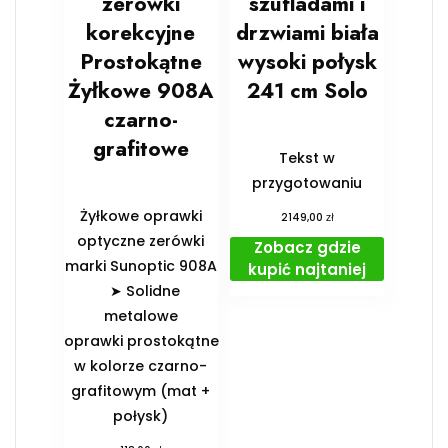
zerówki
szufladami i
korekcyjne
drzwiami biała
Prostokątne
wysoki połysk
Żyłkowe 908A
241 cm Solo
czarno-
grafitowe
Tekst w
przygotowaniu
Żyłkowe oprawki
zł
2149,00
optyczne zerówki
Zobacz gdzie
marki Sunoptic 908A
kupić najtaniej
➤ Solidne
metalowe
oprawki prostokątne
w kolorze czarno-
grafitowym (mat +
połysk)