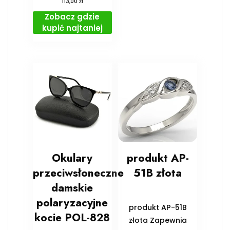
zł
113,00
Zobacz gdzie
kupić najtaniej
Okulary
produkt AP-
przeciwsłoneczne
51B złota
damskie
polaryzacyjne
produkt AP-51B
kocie POL-828
złota Zapewnia