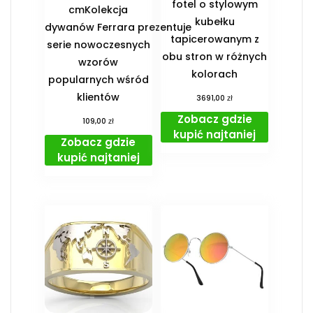
fotel o stylowym
cmKolekcja
kubełku
dywanów Ferrara prezentuje
tapicerowanym z
serie nowoczesnych
obu stron w różnych
wzorów
kolorach
popularnych wśród
klientów
zł
3691,00
Zobacz gdzie
zł
109,00
kupić najtaniej
Zobacz gdzie
kupić najtaniej