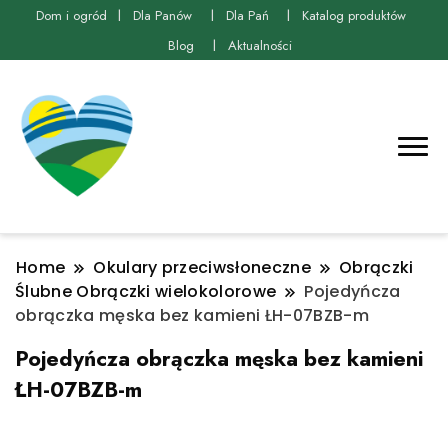
Dom i ogród
Dla Panów
Dla Pań
Katalog produktów
Blog
Aktualności
Home
Okulary przeciwsłoneczne
Obrączki
Ślubne Obrączki wielokolorowe
Pojedyńcza
obrączka męska bez kamieni ŁH-07BZB-m
Pojedyńcza obrączka męska bez kamieni
ŁH-07BZB-m