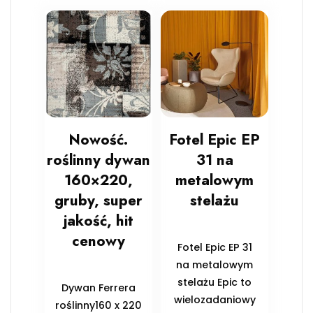
Nowość.
Fotel Epic EP
roślinny dywan
31 na
160×220,
metalowym
gruby, super
stelażu
jakość, hit
cenowy
Fotel Epic EP 31
na metalowym
stelażu Epic to
Dywan Ferrera
wielozadaniowy
roślinny160 x 220