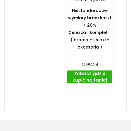
Niestandardowe
wymiary bram koszt
+ 20%
Cena za 1 komplet
( brama + słupki +
akcesoria )
zł
6340,00
Zobacz gdzie
kupić najtaniej