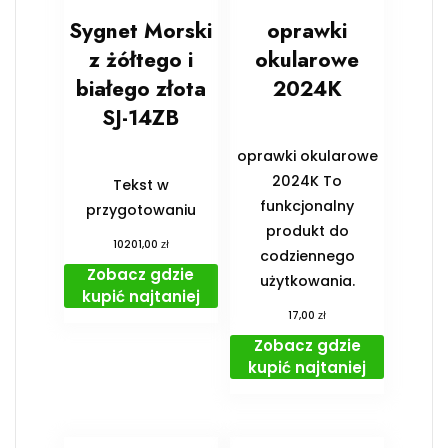
Sygnet Morski
oprawki
z żółtego i
okularowe
białego złota
2024K
SJ-14ZB
oprawki okularowe
2024K To
Tekst w
funkcjonalny
przygotowaniu
produkt do
zł
10201,00
codziennego
Zobacz gdzie
użytkowania.
kupić najtaniej
zł
17,00
Zobacz gdzie
kupić najtaniej