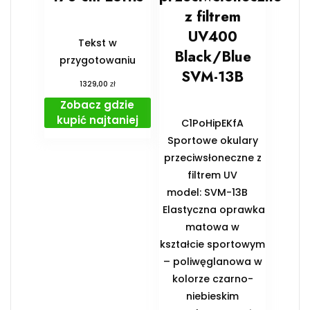
z filtrem
UV400
Tekst w
Black/Blue
przygotowaniu
SVM-13B
zł
1329,00
Zobacz gdzie
kupić najtaniej
C1PoHipEKfA
Sportowe okulary
przeciwsłoneczne z
filtrem UV
model: SVM-13B
Elastyczna oprawka
matowa w
kształcie sportowym
– poliwęglanowa w
kolorze czarno-
niebieskim