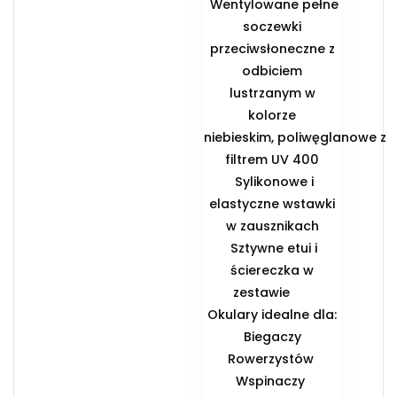
Wentylowane pełne
soczewki
przeciwsłoneczne z
odbiciem
lustrzanym w
kolorze
niebieskim, poliwęglanowe z
filtrem UV 400
Sylikonowe i
elastyczne wstawki
w zausznikach
Sztywne etui i
ściereczka w
zestawie
️Okulary idealne dla:
️ Biegaczy ️
Rowerzystów ️
Wspinaczy ️