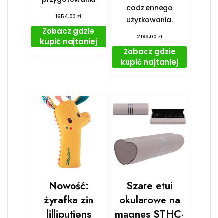
codziennego
zł
1654,00
użytkowania.
Zobacz gdzie
zł
2198,00
kupić najtaniej
Zobacz gdzie
kupić najtaniej
Nowość:
Szare etui
żyrafka zin
okularowe na
lilliputiens
magnes STHC-