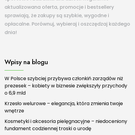
aktualizowana oferta, promocje i bestsellery
sprawiają, że zakupy są szybkie, wygodne i
opłacalne. Porównuj, wybieraj i oszczędzaj każdego
dnia!
Wpisy na blogu
W Polsce szybciej przybywa członkiń zarządów niż
prezesek – kobiety w biznesie zwiększyły przychody
o 6,9 mld
Krzesło welurowe – elegancja, która zmienia twoje
wnętrze
Kosmetyki i akcesoria pielęgnacyjne – niedoceniony
fundament codziennej troski o urodę