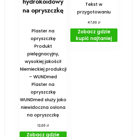
hydrokoidowy
Tekst w
na opryszczkę
przygotowaniu
zł
47,00
Plaster na
Zobacz gdzie
kupić najtaniej
opryszczkę
Produkt
pielęgnacyjny,
wysokiej jakości!
Niemieckiej produkcji
– WUNDmed
Plaster na
opryszczkę
WUNDmed służy jako
niewidoczna osłona
na opryszczkę
zł
12,00
Zobacz gdzie