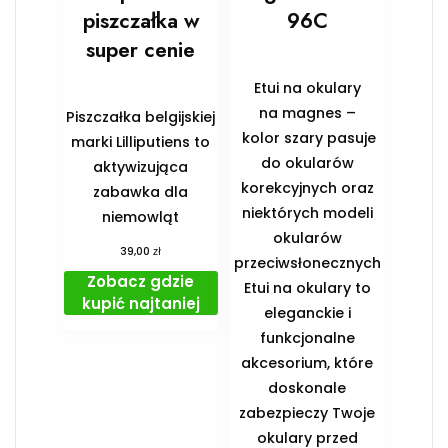
piszczałka w
96C
super cenie
Etui na okulary
na magnes –
Piszczałka belgijskiej
kolor szary pasuje
marki Lilliputiens to
do okularów
aktywizująca
korekcyjnych oraz
zabawka dla
niektórych modeli
niemowląt
okularów
zł
39,00
przeciwsłonecznych
Zobacz gdzie
Etui na okulary to
kupić najtaniej
eleganckie i
funkcjonalne
akcesorium, które
doskonale
zabezpieczy Twoje
okulary przed