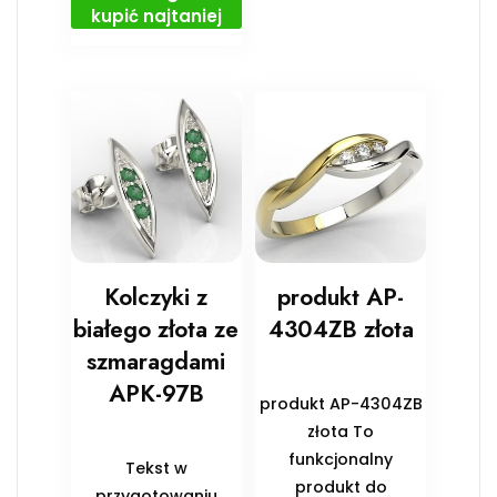
kupić najtaniej
Kolczyki z
produkt AP-
białego złota ze
4304ZB złota
szmaragdami
APK-97B
produkt AP-4304ZB
złota To
funkcjonalny
Tekst w
produkt do
przygotowaniu