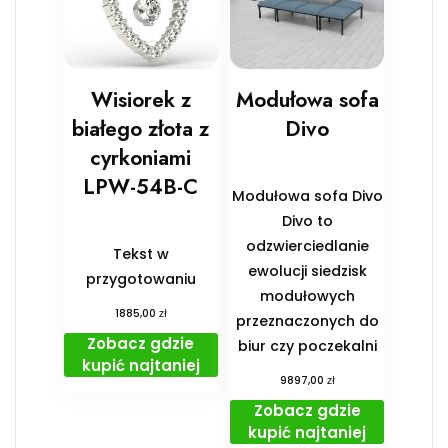
Wisiorek z
Modułowa sofa
białego złota z
Divo
cyrkoniami
LPW-54B-C
Modułowa sofa Divo
Divo to
odzwierciedlanie
Tekst w
ewolucji siedzisk
przygotowaniu
modułowych
zł
1885,00
przeznaczonych do
Zobacz gdzie
biur czy poczekalni
kupić najtaniej
zł
9897,00
Zobacz gdzie
kupić najtaniej