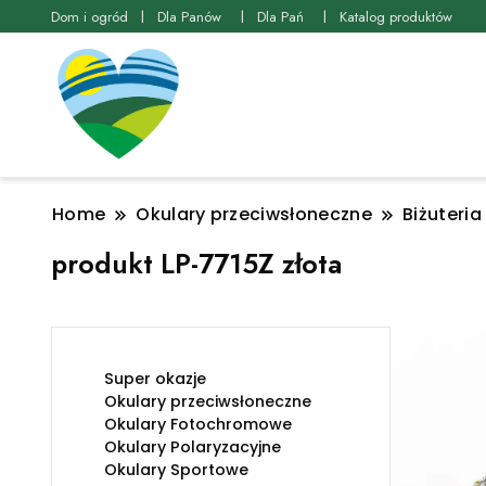
Dom i ogród
Dla Panów
Dla Pań
Katalog produktów
Home
Okulary przeciwsłoneczne
Biżuteria
produkt LP-7715Z złota
Super okazje
Okulary przeciwsłoneczne
Okulary Fotochromowe
Okulary Polaryzacyjne
Okulary Sportowe