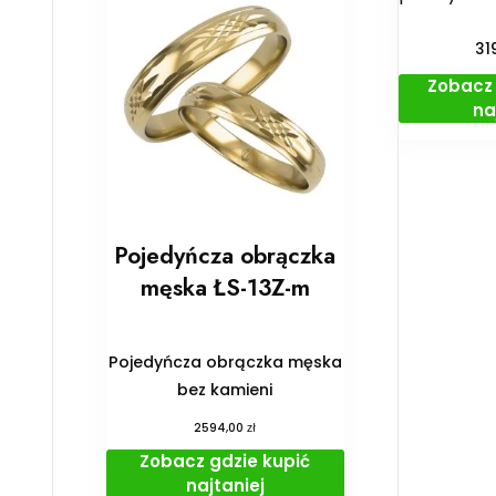
31
Zobacz 
na
Pojedyńcza obrączka
męska ŁS-13Z-m
Pojedyńcza obrączka męska
bez kamieni
zł
2594,00
Zobacz gdzie kupić
najtaniej