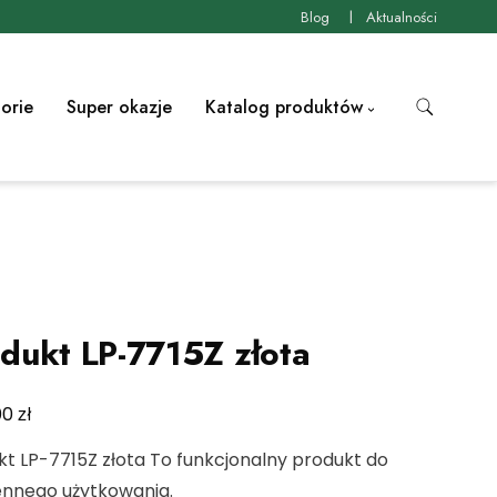
Blog
Aktualności
orie
Super okazje
Katalog produktów
dukt LP-7715Z złota
zł
00
t LP-7715Z złota To funkcjonalny produkt do
ennego użytkowania.