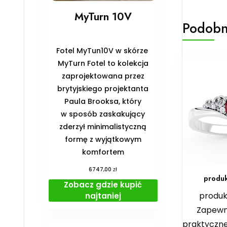
MyTurn 10V
Podobn
Fotel MyTun10V w skórze
MyTurn Fotel to kolekcja
zaprojektowana przez
brytyjskiego projektanta
Paula Brooksa, który
w sposób zaskakujący
zderzył minimalistyczną
formę z wyjątkowym
komfortem
zł
6747,00
produk
Zobacz gdzie kupić
produk
najtaniej
Zapewn
praktyczne