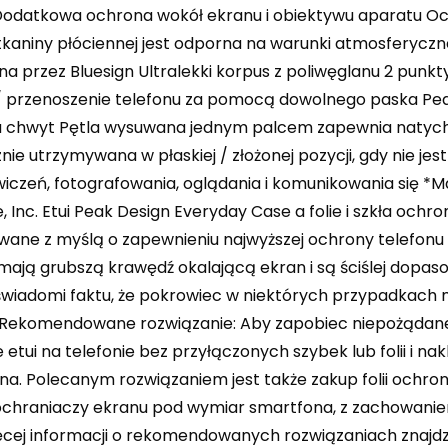
odatkowa ochrona wokół ekranu i obiektywu aparatu Oc
kaniny płóciennej jest odporna na warunki atmosferyczne,
na przez Bluesign Ultralekki korpus z poliwęglanu 2 punk
/ przenoszenie telefonu za pomocą dowolnego paska Pea
a chwyt Pętla wysuwana jednym palcem zapewnia natych
ie utrzymywana w płaskiej / złożonej pozycji, gdy nie j
iczeń, fotografowania, oglądania i komunikowania się 
, Inc. Etui Peak Design Everyday Case a folie i szkła och
wane z myślą o zapewnieniu najwyższej ochrony telefonu
ają grubszą krawędź okalającą ekran i są ściślej dopasow
wiadomi faktu, że pokrowiec w niektórych przypadkach 
. Rekomendowane rozwiązanie: Aby zapobiec niepożądane
tui na telefonie bez przyłączonych szybek lub folii i na
. Polecanym rozwiązaniem jest także zakup folii ochro
ochraniaczy ekranu pod wymiar smartfona, z zachowan
ęcej informacji o rekomendowanych rozwiązaniach znajdz