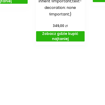
inherit !important;text-
jtaniej
decoration: none
!important;}
zł
349,00
Zobacz gdzie kupić
najtaniej