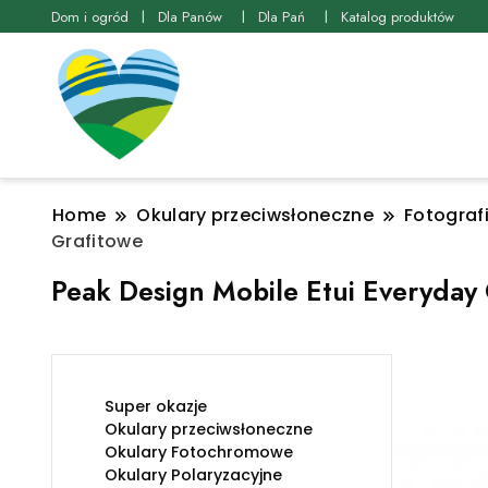
Dom i ogród
Dla Panów
Dla Pań
Katalog produktów
Home
Okulary przeciwsłoneczne
Fotograf
Grafitowe
Peak Design Mobile Etui Everyday
Super okazje
Okulary przeciwsłoneczne
Okulary Fotochromowe
Okulary Polaryzacyjne