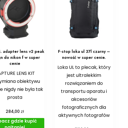
. adapter lens v2 peak
F-stop loka ul 37l czarny –
n do nikon f w super
nowość w super cenie.
cenie
Loka UL to plecak, który
PTURE LENS KIT
jest ultralekkim
ymiana obiektywu
rozwiązaniem do
e nigdy nie była tak
transportu aparatu i
prosta
akcesoriów
fotograficznych dla
zł
284,00
aktywnych fotografów
bacz gdzie kupić
najtaniej