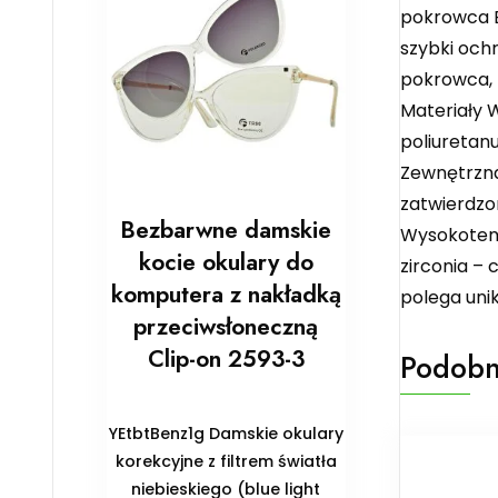
pokrowca E
szybki ochr
pokrowca, 
Materiały 
poliuretan
Zewnętrzna
zatwierdzo
Bezbarwne damskie
Wysokotemp
kocie okulary do
zirconia –
komputera z nakładką
polega uni
przeciwsłoneczną
Clip-on 2593-3
Podobn
YEtbtBenz1g Damskie okulary
korekcyjne z filtrem światła
niebieskiego (blue light