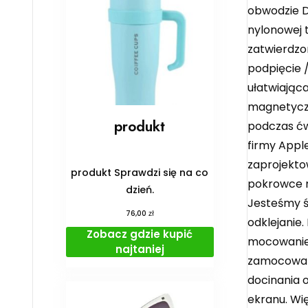
obwodzie D
nylonowej t
zatwierdzo
podpięcie 
ułatwiając
magnetyczn
produkt
podczas ćw
firmy Apple
zaprojekto
produkt Sprawdzi się na co
pokrowce m
dzień.
Jesteśmy ś
zł
76,00
odklejanie
Zobacz gdzie kupić
mocowanie e
najtaniej
zamocowana
docinania 
ekranu. Wi