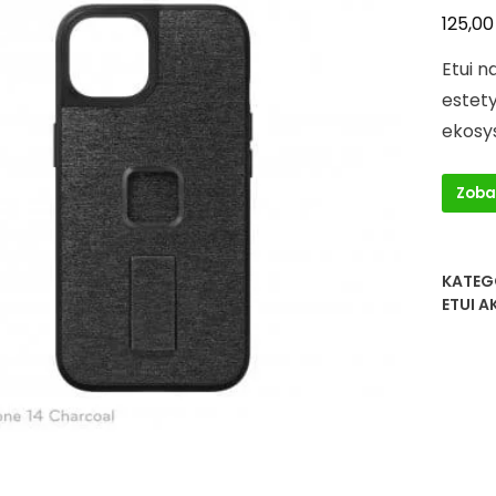
125,0
Etui n
estet
ekosy
Zoba
KATEG
ETUI A