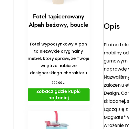
Fotel tapicerowany
Alpah beżowy, boucle
Opis
Fotel wypoczynkowy Alpah
Etui na te
to niezwykle oryginalny
mobilny od
mebel, który sprawi, że Twoje
gumowym zd
wnętrze nabierze
naprawdę w
designerskiego charakteru
Nazwaliśmy 
zł
799,00
założeniu e
Zobacz gdzie kupić
Design. Co 
najtaniej
składanej,
Łączą się 
MagSafe* W
wrażenie m