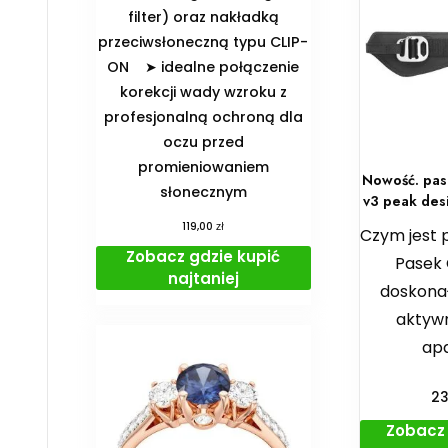
filter) oraz nakładką
przeciwsłoneczną typu CLIP-
ON ➤ idealne połączenie
korekcji wady wzroku z
profesjonalną ochroną dla
oczu przed
promieniowaniem
Nowość. pas
słonecznym
v3 peak des
zł
119,00
Czym jest
Zobacz gdzie kupić
Pasek
najtaniej
doskona
aktyw
ap
2
Zobacz 