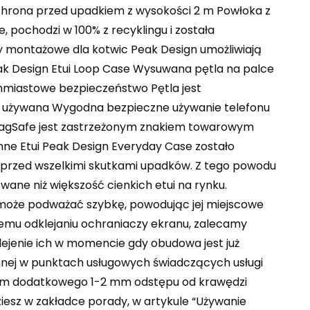
hrona przed upadkiem z wysokości 2 m Powłoka z
 pochodzi w 100% z recyklingu i została
ty montażowe dla kotwic Peak Design umożliwiają
k Design Etui Loop Case Wysuwana pętla na palce
miastowe bezpieczeństwo Pętla jest
est używana Wygodna bezpieczne używanie telefonu
*MagSafe jest zastrzeżonym znakiem towarowym
ronne Etui Peak Design Everyday Case zostało
 przed wszelkimi skutkami upadków. Z tego powodu
ane niż większość cienkich etui na rynku.
może podważać szybkę, powodując jej miejscowe
mu odklejaniu ochraniaczy ekranu, zalecamy
klejenie ich w momencie gdy obudowa jest już
nnej w punktach usługowych świadczących usługi
iem dodatkowego 1-2 mm odstępu od krawędzi
iesz w zakładce porady, w artykule “Używanie