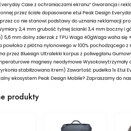
veryday Case z ochraniaczami ekranu“ Gwarancja i reklam
onnej przez ścisłe dopasowane etui Peak Design Everyday 
przez co nie stanowi podstawy do uznania reklamacji pro
Wymiary 2,4 mm grubość tylnej ścianki 3,4 mm boczny i 
u) 5,6 mm dolny zderzak z TPU Waga 40gWaga waha się +/
 powłoka z płótna nylonowego w 100% pochodzącego z r
na przez Bluesign Ultralekki korpus z poliwęglanu Gumow
eraturowe magnesy neodymowe Wysokowytrzymały cerami
 cyrkonia stabilizowana itrem) Zawartość pudełka 1x Etu
kalny ekosystem Peak Design Mobile? Zapraszamy do nas
e produkty