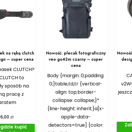
ek na rękę clutch
Nowość. plecak fotograficzny
Nowość
ign – super cena
veo go42m czarny – super
desig
cena
 pasek CLUTCH?
Body {margin: 0;padding:
CA
 CLUTCH to
0;}table,td,tr {vertical-
v2W
ły sposób na
align: top;border-
jeszcz
ną pracę z
collapse: collapse;}*
aratem
{line-height: inherit;}a[x-
apple-data-
zł
36,00
Zo
detectors=true] {color:
gdzie kupić