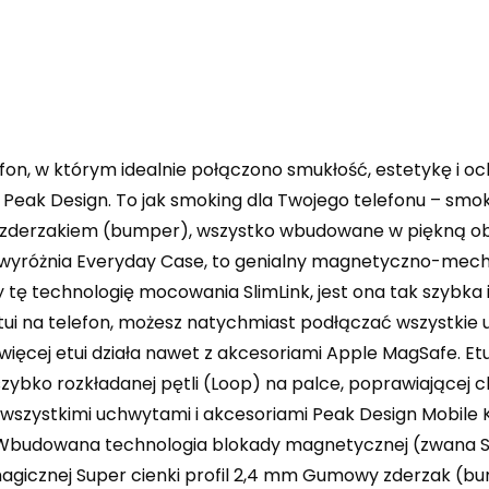
lefon, w którym idealnie połączono smukłość, estetykę i
 Peak Design. To jak smoking dla Twojego telefonu – sm
erzakiem (bumper), wszystko wbudowane w piękną obud
yróżnia Everyday Case, to genialny magnetyczno-mech
tę technologię mocowania SlimLink, jest ona tak szybka i
tui na telefon, możesz natychmiast podłączać wszystkie 
więcej etui działa nawet z akcesoriami Apple MagSafe. Et
 szybko rozkładanej pętli (Loop) na palce, poprawiające
z wszystkimi uchwytami i akcesoriami Peak Design Mobile
budowana technologia blokady magnetycznej (zwana Slim
agicznej Super cienki profil 2,4 mm Gumowy zderzak (bu