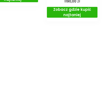
zł
1190,00
Zobacz gdzie kupić
najtaniej