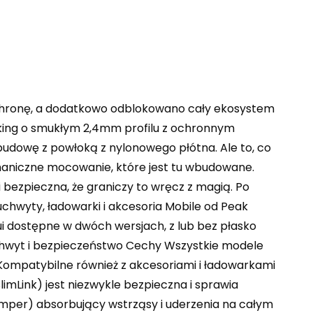
 ochronę, a dodatkowo odblokowano cały ekosystem
oking o smukłym 2,4mm profilu z ochronnym
owę z powłoką z nylonowego płótna. Ale to, co
aniczne mocowanie, które jest tu wbudowane.
 bezpieczna, że graniczy to wręcz z magią. Po
uchwyty, ładowarki i akcesoria Mobile od Peak
ui dostępne w dwóch wersjach, z lub bez płasko
j chwyt i bezpieczeństwo Cechy Wszystkie modele
 Kompatybilne również z akcesoriami i ładowarkami
Link) jest niezwykle bezpieczna i sprawia
mper) absorbujący wstrząsy i uderzenia na całym