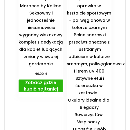
Morocco by Kalimo
oprawka w
Seksowny i
kształcie sportowym
jednocześnie
– poliwęglanowa w
niesamowicie
kolorze czarnym
wygodny wiskozowy
Pełne soczewki
komplet z dedykacją
przeciwsłoneczne z
dla kobiet lubiących
lustrzanym
zmiany w swojej
odbiciem w kolorze
garderobie
srebrnym, poliwęglanowe z
filtrem UV 400
zł
49,00
Sztywne etui i
Zobacz gdzie
ściereczka w
kupić najtaniej
zestawie
️Okulary idealne dla:
️ Biegaczy ️
Rowerzystów ️
Wspinaczy ️
Turystów ️ Osób