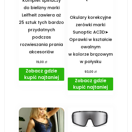
Komplet spinaczy
do bielizny marki
Leifheit zawiera aż
Okulary korekcyjne
25 sztuk tych bardzo
zerówki marki
przydatnych
Sunoptic AC3D➤
podczas
Oprawki w kształcie
rozwieszania prania
owalnym
akcesoriów
w kolorze brązowym
w połysku
zł
19,00
Zobacz gdzie
zł
93,00
kupić najtaniej
Zobacz gdzie
kupić najtaniej