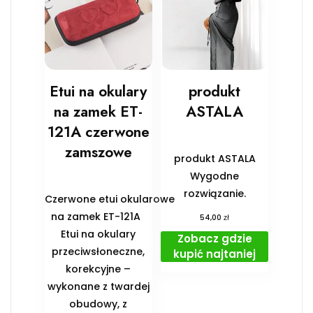
Etui na okulary
produkt
na zamek ET-
ASTALA
121A czerwone
zamszowe
produkt ASTALA
Wygodne
rozwiązanie.
Czerwone etui okularowe
na zamek ET-121A
zł
54,00
Etui na okulary
Zobacz gdzie
przeciwsłoneczne,
kupić najtaniej
korekcyjne –
wykonane z twardej
obudowy, z