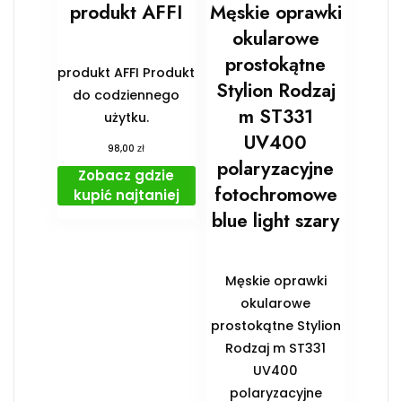
produkt AFFI
Męskie oprawki
okularowe
prostokątne
produkt AFFI Produkt
Stylion Rodzaj
do codziennego
m ST331
użytku.
UV400
zł
98,00
polaryzacyjne
Zobacz gdzie
fotochromowe
kupić najtaniej
blue light szary
Męskie oprawki
okularowe
prostokątne Stylion
Rodzaj m ST331
UV400
polaryzacyjne