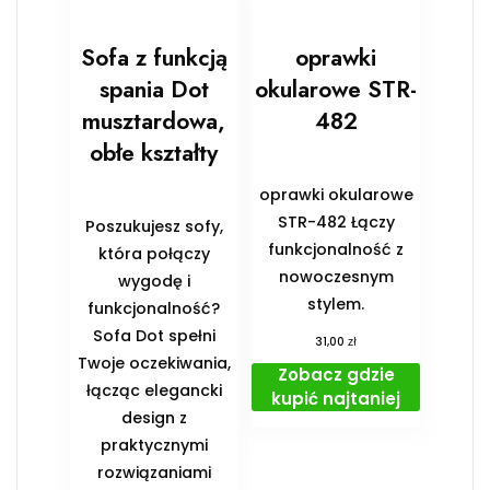
Sofa z funkcją
oprawki
spania Dot
okularowe STR-
musztardowa,
482
obłe kształty
oprawki okularowe
STR-482 Łączy
Poszukujesz sofy,
funkcjonalność z
która połączy
nowoczesnym
wygodę i
stylem.
funkcjonalność?
Sofa Dot spełni
zł
31,00
Twoje oczekiwania,
Zobacz gdzie
łącząc elegancki
kupić najtaniej
design z
praktycznymi
rozwiązaniami