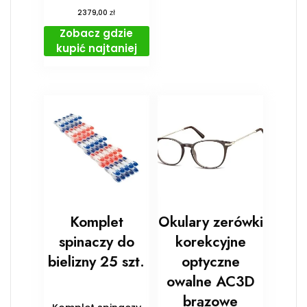
zł
2379,00
Zobacz gdzie
kupić najtaniej
Komplet
Okulary zerówki
spinaczy do
korekcyjne
bielizny 25 szt.
optyczne
owalne AC3D
brązowe