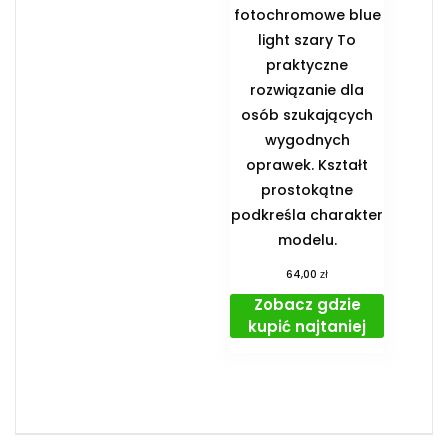
fotochromowe blue
light szary To
praktyczne
rozwiązanie dla
osób szukających
wygodnych
oprawek. Kształt
prostokątne
podkreśla charakter
modelu.
zł
64,00
Zobacz gdzie
kupić najtaniej