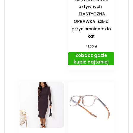
aktywnych
️ ELASTYCZNA
OPRAWKA ️ szkła
przyciemnione: do
kat
zł
41,00
Zobacz gdzie
kupić najtaniej