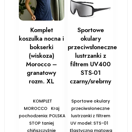
Komplet
Sportowe
koszulka nocna i
okulary
bokserki
przeciwsłoneczne
(wiskoza)
lustrzanki z
Morocco –
filtrem UV400
granatowy
STS-01
rozm. XL
czarny/srebrny
KOMPLET
Sportowe okulary
MOROCCO Kraj
przeciwsłoneczne
pochodzenia: POLSKA
lustrzanki z filtrem
STOP taniej
UV model: STS-01
chińszczyźnie
Elastyczna matowa