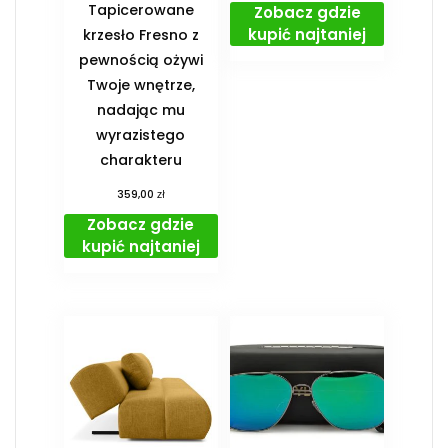
Tapicerowane
Zobacz gdzie
kupić najtaniej
krzesło Fresno z
pewnością ożywi
Twoje wnętrze,
nadając mu
wyrazistego
charakteru
zł
359,00
Zobacz gdzie
kupić najtaniej