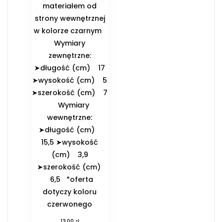
materiałem od
strony wewnętrznej
w kolorze czarnym
️Wymiary
zewnętrzne:
➤długość (cm) 17
➤wysokość (cm) 5
➤szerokość (cm) 7
️Wymiary
wewnętrzne:
➤długość (cm)
15,5 ➤wysokość
(cm) 3,9
➤szerokość (cm)
6,5 *oferta
dotyczy koloru
czerwonego
zł
13,00