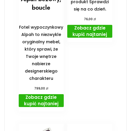
produkt Sprawdzi
boucle
się na co dzień.
zł
76,00
Fotel wypoczynkowy
Zobacz gdzie
kupić najtaniej
Alpah to niezwykle
oryginalny mebel,
który sprawi, że
Twoje wnętrze
nabierze
designerskiego
charakteru
zł
799,00
Zobacz gdzie
kupić najtaniej