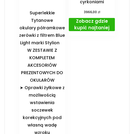
cyrkoniami
zł
Superlekkie
3966,00
Tytanowe
Zobacz gdzie
kupić najtaniej
okulary półramkowe
zerówki z filtrem Blue
Light marki Stylion
️W ZESTAWIE Z
KOMPLETEM
AKCESORIÓW
PREZENTOWYCH DO
OKULARÓW️
➤ Oprawki żyłkowe z
możliwością
wstawienia
soczewek
korekcyjnych pod
własną wadę
wzroku