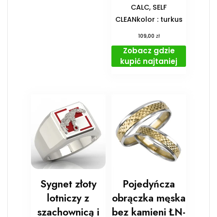
CALC, SELF
CLEANkolor : turkus
zł
109,00
Zobacz gdzie
kupić najtaniej
Sygnet złoty
Pojedyńcza
lotniczy z
obrączka męska
szachownicą i
bez kamieni ŁN-