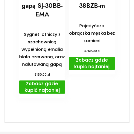
gapą SJ-30BB-
38BZB-m
EMA
Pojedyńcza
obrączka męska bez
Sygnet lotniczy z
kamieni
szachownicą
wypełnioną emalia
zł
3762,00
biało czerwoną, oraz
Zobacz gdzie
nalutowaną gapą
kupić najtaniej
zł
9150,00
Zobacz gdzie
kupić najtaniej