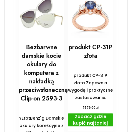
Bezbarwne
produkt CP-31P
damskie kocie
złota
okulary do
komputera z
produkt CP-31P
nakładką
złota Zapewnia
przeciwsłoneczną
wygodę i praktyczne
Clip-on 2593-3
zastosowanie.
zł
7579,00
Zobacz gdzie
YEtbtBenz1g Damskie
kupić najtaniej
okulary korekcyjne z