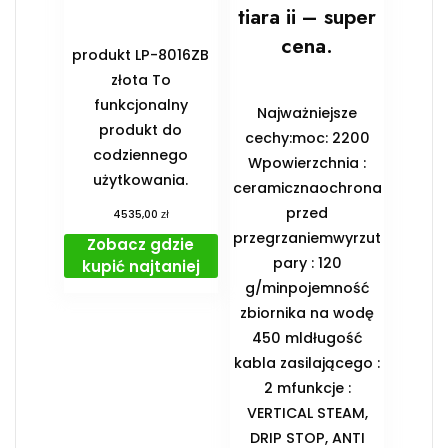
tiara ii – super
cena.
produkt LP-8016ZB
złota To
funkcjonalny
Najważniejsze
produkt do
cechy:moc: 2200
codziennego
Wpowierzchnia :
użytkowania.
ceramicznaochrona
przed
zł
4535,00
przegrzaniemwyrzut
Zobacz gdzie
pary : 120
kupić najtaniej
g/minpojemność
zbiornika na wodę
450 mldługość
kabla zasilającego :
2 mfunkcje :
VERTICAL STEAM,
DRIP STOP, ANTI