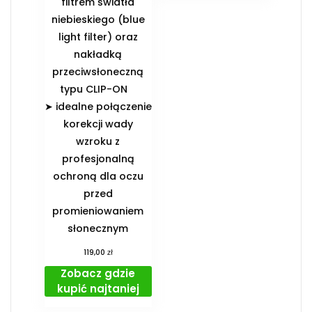
filtrem światła
niebieskiego (blue
light filter) oraz
nakładką
przeciwsłoneczną
typu CLIP-ON
➤ idealne połączenie
korekcji wady
wzroku z
profesjonalną
ochroną dla oczu
przed
promieniowaniem
słonecznym
zł
119,00
Zobacz gdzie
kupić najtaniej