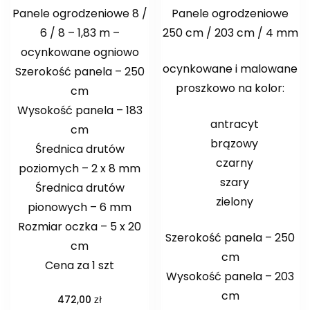
Panele ogrodzeniowe 8 /
Panele ogrodzeniowe
6 / 8 – 1,83 m –
250 cm / 203 cm / 4 mm
ocynkowane ogniowo
ocynkowane i malowane
Szerokość panela – 250
proszkowo na kolor:
cm
Wysokość panela – 183
antracyt
cm
brązowy
Średnica drutów
czarny
poziomych – 2 x 8 mm
szary
Średnica drutów
zielony
pionowych – 6 mm
Rozmiar oczka – 5 x 20
Szerokość panela – 250
cm
cm
Cena za 1 szt
Wysokość panela – 203
cm
zł
472,00