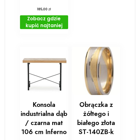
zł
185,00
Zobacz gdzie
kupić najtaniej
Konsola
Obrączka z
industrialna dąb
żółtego i
/ czarna mat
białego złota
106 cm Inferno
ST-140ZB-k