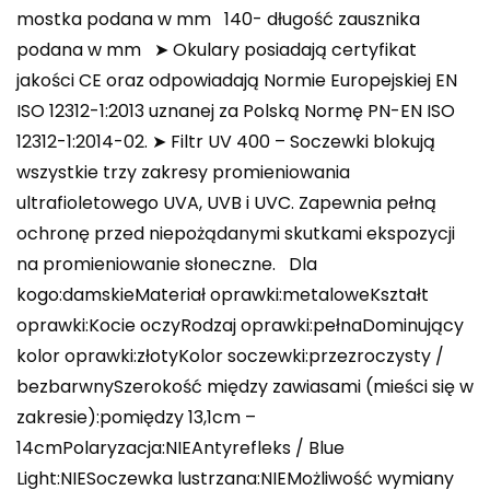
mostka podana w mm 140- długość zausznika
podana w mm ➤ Okulary posiadają certyfikat
jakości CE oraz odpowiadają Normie Europejskiej EN
ISO 12312-1:2013 uznanej za Polską Normę PN-EN ISO
12312-1:2014-02. ➤ Filtr UV 400 – Soczewki blokują
wszystkie trzy zakresy promieniowania
ultrafioletowego UVA, UVB i UVC. Zapewnia pełną
ochronę przed niepożądanymi skutkami ekspozycji
na promieniowanie słoneczne. Dla
kogo:damskieMateriał oprawki:metaloweKształt
oprawki:Kocie oczyRodzaj oprawki:pełnaDominujący
kolor oprawki:złotyKolor soczewki:przezroczysty /
bezbarwnySzerokość między zawiasami (mieści się w
zakresie):pomiędzy 13,1cm –
14cmPolaryzacja:NIEAntyrefleks / Blue
Light:NIESoczewka lustrzana:NIEMożliwość wymiany