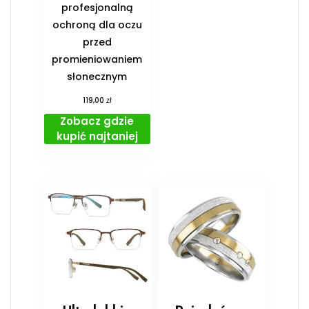
profesjonalną
ochroną dla oczu
przed
promieniowaniem
słonecznym
zł
119,00
Zobacz gdzie
kupić najtaniej