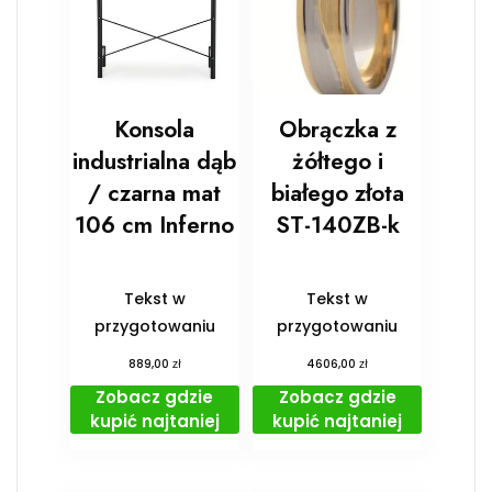
Konsola
Obrączka z
industrialna dąb
żółtego i
/ czarna mat
białego złota
106 cm Inferno
ST-140ZB-k
Tekst w
Tekst w
przygotowaniu
przygotowaniu
zł
zł
889,00
4606,00
Zobacz gdzie
Zobacz gdzie
kupić najtaniej
kupić najtaniej