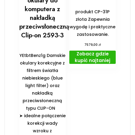
okulary do
komputera z
produkt CP-31P
nakładką
złota Zapewnia
przeciwsłoneczną
wygodę i praktyczne
Clip-on 2593-3
zastosowanie.
zł
7579,00
Zobacz gdzie
YEtbtBenz1g Damskie
kupić najtaniej
okulary korekcyjne z
filtrem światła
niebieskiego (blue
light filter) oraz
nakładką
przeciwsłoneczną
typu CLIP-ON
➤ idealne połączenie
korekcji wady
wzroku z