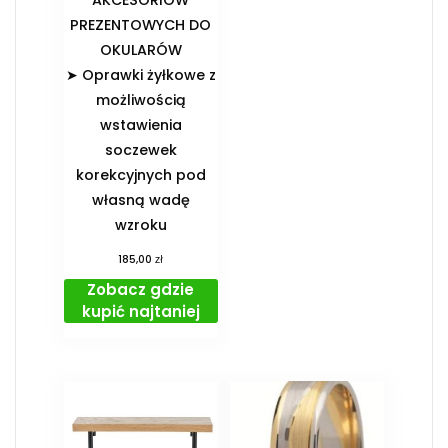
AKCESORIÓW
PREZENTOWYCH DO
OKULARÓW️
➤ Oprawki żyłkowe z
możliwością
wstawienia
soczewek
korekcyjnych pod
własną wadę
wzroku
zł
185,00
Zobacz gdzie
kupić najtaniej