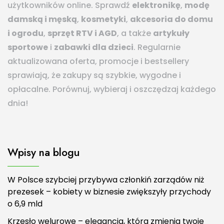
użytkowników online. Sprawdź
elektronikę
,
modę
damską i męską
,
kosmetyki
,
akcesoria do domu
i ogrodu
,
sprzęt RTV i AGD
, a także
artykuły
sportowe
i
zabawki dla dzieci
. Regularnie
aktualizowana oferta, promocje i bestsellery
sprawiają, że zakupy są szybkie, wygodne i
opłacalne. Porównuj, wybieraj i oszczędzaj każdego
dnia!
Wpisy na blogu
W Polsce szybciej przybywa członkiń zarządów niż
prezesek – kobiety w biznesie zwiększyły przychody
o 6,9 mld
Krzesło welurowe – elegancja, która zmienia twoje