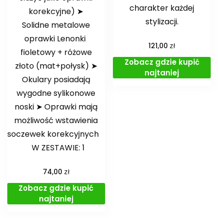
charakter każdej
korekcyjne) ➤
stylizacji.
Solidne metalowe
oprawki Lenonki
zł
121,00
fioletowy + różowe
Zobacz gdzie kupić
złoto (mat+połysk) ➤
najtaniej
Okulary posiadają
wygodne sylikonowe
noski ➤ Oprawki mają
możliwość wstawienia
soczewek korekcyjnych
W ZESTAWIE: 1
zł
74,00
Zobacz gdzie kupić
najtaniej