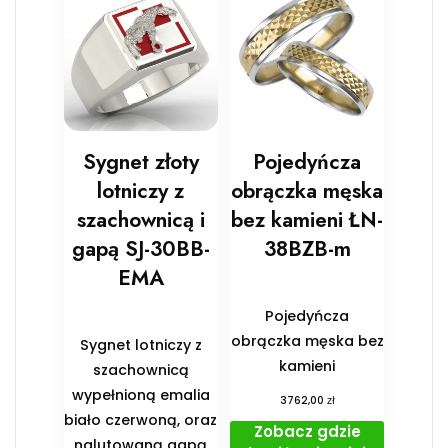
Sygnet złoty
Pojedyńcza
lotniczy z
obrączka męska
szachownicą i
bez kamieni ŁN-
gapą SJ-30BB-
38BZB-m
EMA
Pojedyńcza
obrączka męska bez
Sygnet lotniczy z
kamieni
szachownicą
wypełnioną emalia
zł
3762,00
biało czerwoną, oraz
Zobacz gdzie
nalutowaną gapą