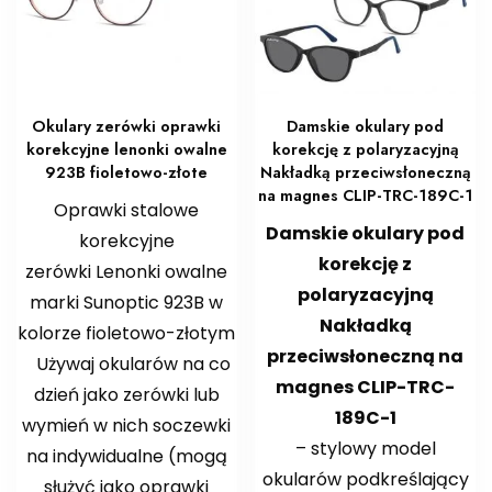
Okulary zerówki oprawki
Damskie okulary pod
korekcyjne lenonki owalne
korekcję z polaryzacyjną
923B fioletowo-złote
Nakładką przeciwsłoneczną
na magnes CLIP-TRC-189C-1
Oprawki stalowe
Damskie okulary pod
korekcyjne
korekcję z
zerówki Lenonki owalne
polaryzacyjną
marki Sunoptic 923B w
Nakładką
kolorze fioletowo-złotym
przeciwsłoneczną na
️Używaj okularów na co
magnes CLIP-TRC-
dzień jako zerówki lub
189C-1
wymień w nich soczewki
– stylowy model
na indywidualne (mogą
okularów podkreślający
służyć jako oprawki