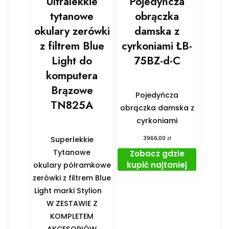
Ultralekkie
Pojedyńcza
tytanowe
obrączka
okulary zerówki
damska z
z filtrem Blue
cyrkoniami ŁB-
Light do
75BZ-d-C
komputera
Brązowe
Pojedyńcza
TN825A
obrączka damska z
cyrkoniami
zł
Superlekkie
3966,00
Tytanowe
Zobacz gdzie
kupić najtaniej
okulary półramkowe
zerówki z filtrem Blue
Light marki Stylion
️W ZESTAWIE Z
KOMPLETEM