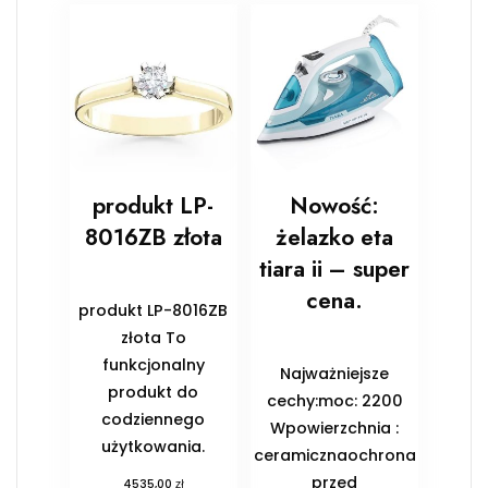
produkt LP-
Nowość:
8016ZB złota
żelazko eta
tiara ii – super
cena.
produkt LP-8016ZB
złota To
funkcjonalny
Najważniejsze
produkt do
cechy:moc: 2200
codziennego
Wpowierzchnia :
użytkowania.
ceramicznaochrona
przed
zł
4535,00