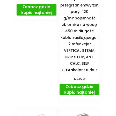
przegrzaniemwyrzut
Zobacz gdzie
pary : 120
kupić najtaniej
g/minpojemność
zbiornika na wodę
450 mldługość
kabla zasilającego :
2 mfunkcje :
VERTICAL STEAM,
DRIP STOP, ANTI
CALC, SELF
CLEANkolor : turkus
zł
109,00
Zobacz gdzie
kupić najtaniej