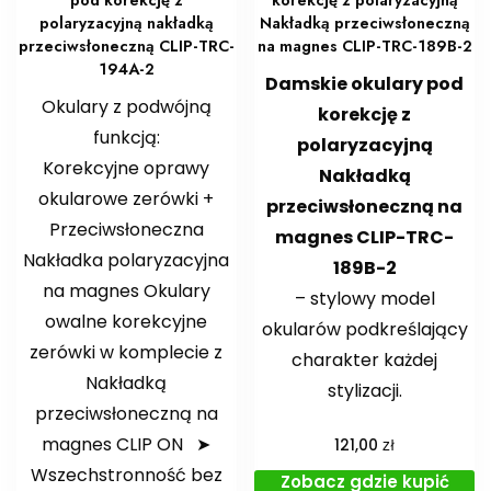
pod korekcję z
korekcję z polaryzacyjną
polaryzacyjną nakładką
Nakładką przeciwsłoneczną
przeciwsłoneczną CLIP-TRC-
na magnes CLIP-TRC-189B-2
194A-2
Damskie okulary pod
Okulary z podwójną
korekcję z
funkcją:
polaryzacyjną
Korekcyjne oprawy
Nakładką
okularowe zerówki +
przeciwsłoneczną na
Przeciwsłoneczna
magnes CLIP-TRC-
Nakładka polaryzacyjna
189B-2
na magnes Okulary
– stylowy model
owalne korekcyjne
okularów podkreślający
zerówki w komplecie z
charakter każdej
Nakładką
stylizacji.
przeciwsłoneczną na
magnes CLIP ON ➤
zł
121,00
Wszechstronność bez
Zobacz gdzie kupić