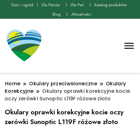
Dom i ogród
Dla Panów
Dla Pań
Katalog produktów
Blog
Aktualności
Home
Okulary przeciwsłoneczne
Okulary
Korekcyjne
Okulary oprawki korekcyjne kocie
oczy zerówki Sunoptic L119F różowe złoto
Okulary oprawki korekcyjne kocie oczy
zerówki Sunoptic L119F różowe złoto