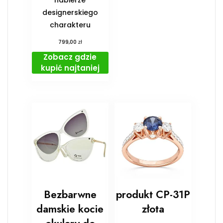
nabierze
designerskiego
charakteru
zł
799,00
Zobacz gdzie
kupić najtaniej
Bezbarwne
produkt CP-31P
damskie kocie
złota