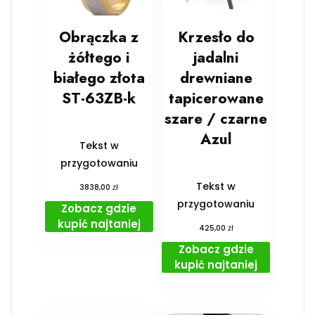
Obrączka z
Krzesło do
żółtego i
jadalni
białego złota
drewniane
ST-63ZB-k
tapicerowane
szare / czarne
Azul
Tekst w
przygotowaniu
Tekst w
zł
3838,00
przygotowaniu
Zobacz gdzie
kupić najtaniej
zł
425,00
Zobacz gdzie
kupić najtaniej