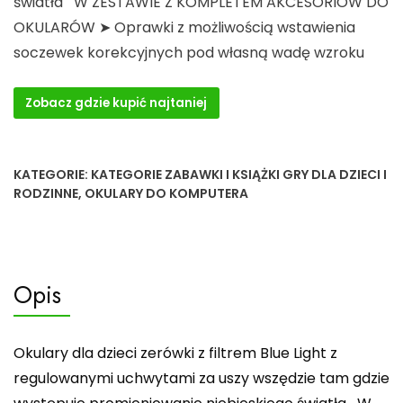
światła ️W ZESTAWIE Z KOMPLETEM AKCESORIÓW DO
OKULARÓW️ ➤ Oprawki z możliwością wstawienia
soczewek korekcyjnych pod własną wadę wzroku
Zobacz gdzie kupić najtaniej
KATEGORIE:
KATEGORIE ZABAWKI I KSIĄŻKI GRY DLA DZIECI I
RODZINNE
,
OKULARY DO KOMPUTERA
Opis
Okulary dla dzieci zerówki z filtrem Blue Light z
regulowanymi uchwytami za uszy wszędzie tam gdzie