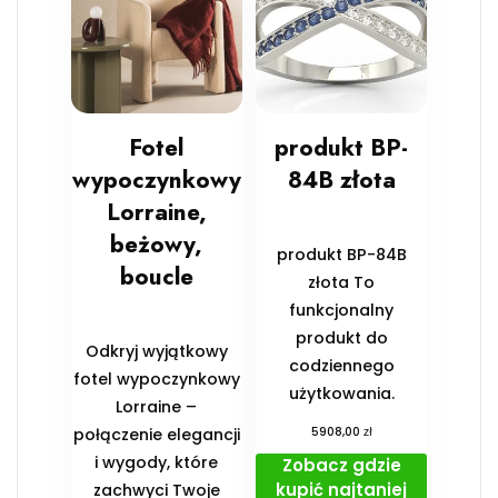
Fotel
produkt BP-
wypoczynkowy
84B złota
Lorraine,
beżowy,
produkt BP-84B
boucle
złota To
funkcjonalny
produkt do
Odkryj wyjątkowy
codziennego
fotel wypoczynkowy
użytkowania.
Lorraine –
zł
połączenie elegancji
5908,00
i wygody, które
Zobacz gdzie
kupić najtaniej
zachwyci Twoje