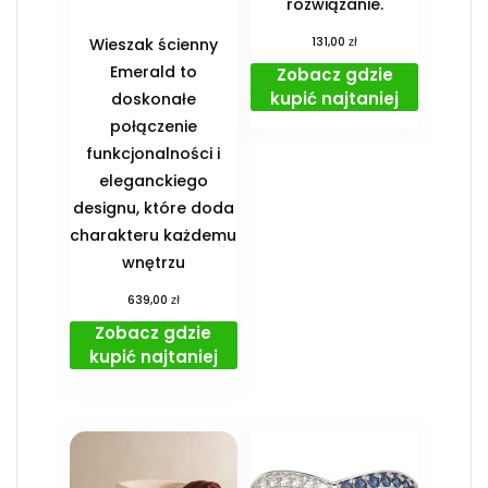
rozwiązanie.
zł
Wieszak ścienny
131,00
Emerald to
Zobacz gdzie
kupić najtaniej
doskonałe
połączenie
funkcjonalności i
eleganckiego
designu, które doda
charakteru każdemu
wnętrzu
zł
639,00
Zobacz gdzie
kupić najtaniej