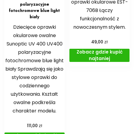
oprawki okularowe EST-
polaryzacyjne
706B Łączy
fotochromowe blue light
biały
funkcjonalność z
Dziecięce oprawki
nowoczesnym stylem.
okularowe owalne
zł
49,00
Sunoptic UV 400 UV400
Zobacz gdzie kupić
polaryzacyjne
najtaniej
fotochromowe blue light
biały Sprawdzają się jako
stylowe oprawki do
codziennego
użytkowania. Kształt
owalne podkreśla
charakter modelu.
zł
111,00