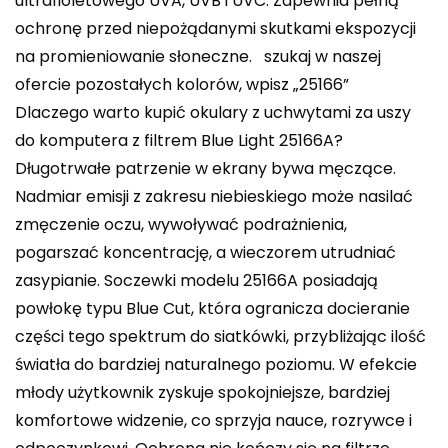
ultrafioletowego UVA, UVB i UVC. Zapewnia pełną
ochronę przed niepożądanymi skutkami ekspozycji
na promieniowanie słoneczne. ️szukaj w naszej
ofercie pozostałych kolorów, wpisz „25166”
Dlaczego warto kupić okulary z uchwytami za uszy
do komputera z filtrem Blue Light 25166A?
Długotrwałe patrzenie w ekrany bywa męczące.
Nadmiar emisji z zakresu niebieskiego może nasilać
zmęczenie oczu, wywoływać podrażnienia,
pogarszać koncentrację, a wieczorem utrudniać
zasypianie. Soczewki modelu 25166A posiadają
powłokę typu Blue Cut, która ogranicza docieranie
części tego spektrum do siatkówki, przybliżając ilość
światła do bardziej naturalnego poziomu. W efekcie
młody użytkownik zyskuje spokojniejsze, bardziej
komfortowe widzenie, co sprzyja nauce, rozrywce i