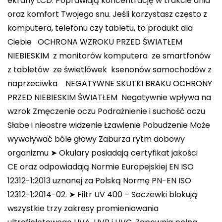
ekrany LCD. Poprawiają koncentrację w trakcie dnia
oraz komfort Twojego snu. Jeśli korzystasz często z
komputera, telefonu czy tabletu, to produkt dla
Ciebie OCHRONA WZROKU PRZED ŚWIATŁEM
NIEBIESKIM ️ z monitorów komputera ️ ze smartfonów
️z tabletów ️ ze świetlówek ️ ksenonów samochodów z
naprzeciwka ️ NEGATYWNE SKUTKI BRAKU OCHRONY
PRZED NIEBIESKIM ŚWIATŁEM ️ Negatywnie wpływa na
wzrok Zmęczenie oczu Podrażnienie i suchość oczu
Słabe i nieostre widzenie Łzawienie Pobudzenie Może
wywoływać bóle głowy Zaburza rytm dobowy
organizmu ➤ Okulary posiadają certyfikat jakości
CE oraz odpowiadają Normie Europejskiej EN ISO
12312-1:2013 uznanej za Polską Normę PN-EN ISO
12312-1:2014-02. ➤ Filtr UV 400 – Soczewki blokują
wszystkie trzy zakresy promieniowania