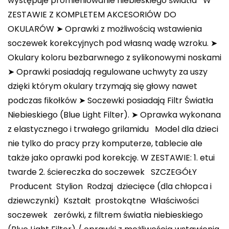
występuje promieniowanie niebieskiego światła ️W
ZESTAWIE Z KOMPLETEM AKCESORIÓW DO
OKULARÓW️ ➤ Oprawki z możliwością wstawienia
soczewek korekcyjnych pod własną wadę wzroku. ➤
Okulary koloru bezbarwnego z sylikonowymi noskami
➤ Oprawki posiadają regulowane uchwyty za uszy
dzięki którym okulary trzymają się głowy nawet
podczas fikołków ➤ Soczewki posiadają Filtr Światła
Niebieskiego (Blue Light Filter). ➤ Oprawka wykonana
z elastycznego i trwałego grilamidu Model dla dzieci
nie tylko do pracy przy komputerze, tablecie ale
także jako oprawki pod korekcję. W ZESTAWIE: 1. etui
twarde 2. ściereczka do soczewek SZCZEGÓŁY
Producent Stylion Rodzaj dziecięce (dla chłopca i
dziewczynki) Kształt prostokątne Właściwości
soczewek zerówki, z filtrem światła niebieskiego