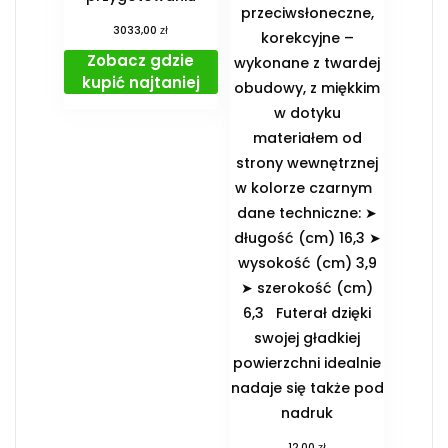
przeciwsłoneczne,
zł
3033,00
korekcyjne –
Zobacz gdzie
wykonane z twardej
kupić najtaniej
obudowy, z miękkim
w dotyku
materiałem od
strony wewnętrznej
w kolorze czarnym
dane techniczne: ➤
długość (cm) 16,3 ➤
wysokość (cm) 3,9
➤ szerokość (cm)
6,3 Futerał dzięki
swojej gładkiej
powierzchni idealnie
nadaje się także pod
nadruk
zł
12,00