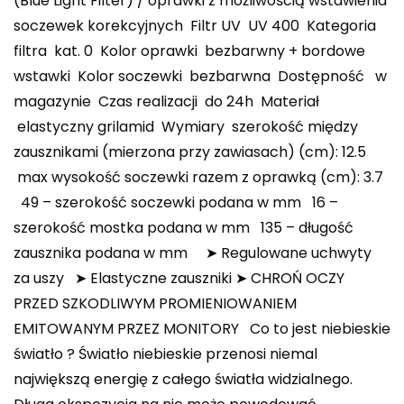
(Blue Light Filter) / oprawki z możliwością wstawienia
soczewek korekcyjnych Filtr UV UV 400 Kategoria
filtra kat. 0 Kolor oprawki bezbarwny + bordowe
wstawki Kolor soczewki bezbarwna Dostępność w
magazynie Czas realizacji do 24h Materiał
elastyczny grilamid Wymiary szerokość między
zausznikami (mierzona przy zawiasach) (cm): 12.5
max wysokość soczewki razem z oprawką (cm): 3.7
49 – szerokość soczewki podana w mm 16 –
szerokość mostka podana w mm 135 – długość
zausznika podana w mm ➤ Regulowane uchwyty
za uszy ➤ Elastyczne zauszniki ➤ CHROŃ OCZY
PRZED SZKODLIWYM PROMIENIOWANIEM
EMITOWANYM PRZEZ MONITORY Co to jest niebieskie
światło ? Światło niebieskie przenosi niemal
największą energię z całego światła widzialnego.