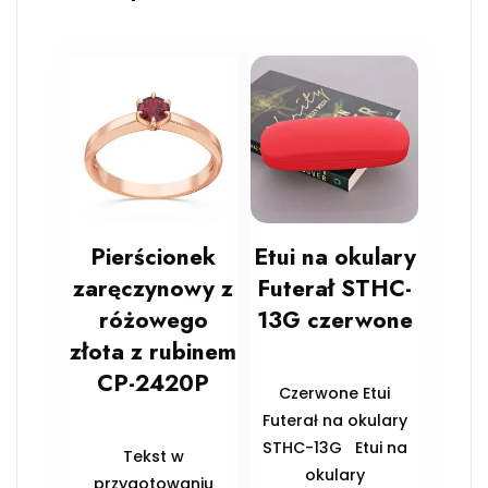
Pierścionek
Etui na okulary
zaręczynowy z
Futerał STHC-
różowego
13G czerwone
złota z rubinem
CP-2420P
Czerwone Etui
Futerał na okulary
STHC-13G Etui na
Tekst w
okulary
przygotowaniu