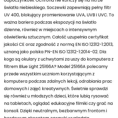
odpoczynkowi. Ochrona nie kończy się na filtrze
światła niebieskiego. Soczewki zapewniają pełny filtr
UV 400, blokujący promieniowanie UVA, UVB i UVC. To
ważna bariera podczas ekspozycji na światło
dzienne, również w miejscach o intensywnym
oświetleniu sztucznym. Całość uzupełnia certyfikat
jakości CE oraz zgodność z normą EN ISO 12312-1:2013,
uznaną jako polska PN-EN ISO 12312-1:2014-02. Dla
kogo są okulary z uchwytami za uszy do komputera z
filtrem Blue Light 25166A? Model 25166A polecamy
przede wszystkim uczniom korzystającym z
komputera podczas zdalnych lekcji, odrabiania prac
domowych i zajęć kreatywnych. Świetnie sprawdzi
się również u młodszych dzieci, które lubią rysować
na tabletach, oglądać edukacyjne filmiki czy grać na
konsoli. Dzięki neutralnym, bezbarwnym frontom i