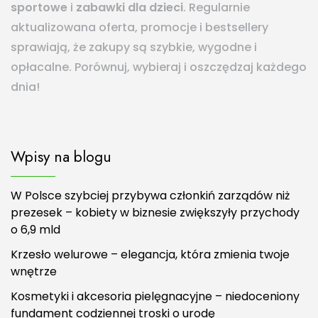
sportowe
i
zabawki dla dzieci
. Regularnie
aktualizowana oferta, promocje i bestsellery
sprawiają, że zakupy są szybkie, wygodne i
opłacalne. Porównuj, wybieraj i oszczędzaj każdego
dnia!
Wpisy na blogu
W Polsce szybciej przybywa członkiń zarządów niż
prezesek – kobiety w biznesie zwiększyły przychody
o 6,9 mld
Krzesło welurowe – elegancja, która zmienia twoje
wnętrze
Kosmetyki i akcesoria pielęgnacyjne – niedoceniony
fundament codziennej troski o urodę