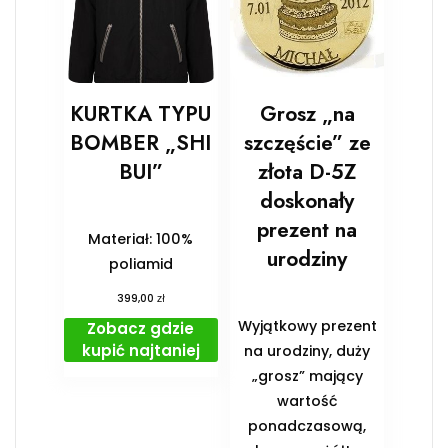
KURTKA TYPU
Grosz „na
BOMBER „SHI
szczęście” ze
BUI”
złota D-5Z
doskonały
prezent na
Materiał: 100%
urodziny
poliamid
zł
399,00
Wyjątkowy prezent
Zobacz gdzie
kupić najtaniej
na urodziny, duży
„grosz” mający
wartość
ponadczasową,