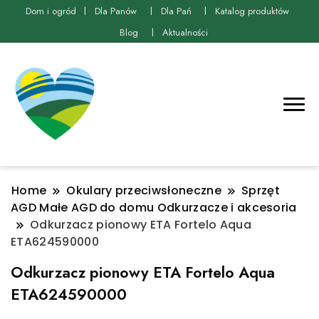
Dom i ogród
Dla Panów
Dla Pań
Katalog produktów
Blog
Aktualności
Home
Okulary przeciwsłoneczne
Sprzęt
AGD Małe AGD do domu Odkurzacze i akcesoria
Odkurzacz pionowy ETA Fortelo Aqua
ETA624590000
Odkurzacz pionowy ETA Fortelo Aqua
ETA624590000