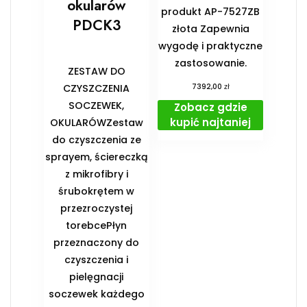
okularów
produkt AP-7527ZB
PDCK3
złota Zapewnia
wygodę i praktyczne
zastosowanie.
ZESTAW DO
zł
CZYSZCZENIA
7392,00
SOCZEWEK,
Zobacz gdzie
kupić najtaniej
OKULARÓWZestaw
do czyszczenia ze
sprayem, ściereczką
z mikrofibry i
śrubokrętem w
przezroczystej
torebcePłyn
przeznaczony do
czyszczenia i
pielęgnacji
soczewek każdego