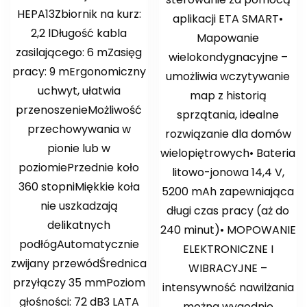
HEPA13Zbiornik na kurz:
aplikacji ETA SMART•
2,2 lDługość kabla
Mapowanie
zasilającego: 6 mZasięg
wielokondygnacyjne –
pracy: 9 mErgonomiczny
umożliwia wczytywanie
uchwyt, ułatwia
map z historią
przenoszenieMożliwość
sprzątania, idealne
przechowywania w
rozwiązanie dla domów
pionie lub w
wielopiętrowych• Bateria
poziomiePrzednie koło
litowo-jonowa 14,4 V,
360 stopniMiękkie koła
5200 mAh zapewniająca
nie uszkadzają
długi czas pracy (aż do
delikatnych
240 minut)• MOPOWANIE
podłógAutomatycznie
ELEKTRONICZNE I
zwijany przewódŚrednica
WIBRACYJNE –
przyłączy 35 mmPoziom
intensywność nawilżania
głośności: 72 dB3 LATA
można wygodnie