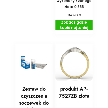
wykonany z żółtego
złota 0,585
zł
2522,00
Zobacz gdzie
kupić najtaniej
Zestaw do
produkt AP-
czyszczenia
7527ZB złota
soczewek do