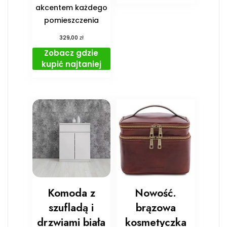
akcentem każdego
pomieszczenia
zł
329,00
Zobacz gdzie
kupić najtaniej
Komoda z
Nowość.
szufladą i
brązowa
drzwiami biała
kosmetyczka