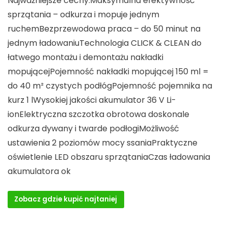
Najważniejsze cechy:Maksymalna efektywność
sprzątania – odkurza i mopuje jednym
ruchemBezprzewodowa praca – do 50 minut na
jednym ładowaniuTechnologia CLICK & CLEAN do
łatwego montażu i demontażu nakładki
mopującejPojemność nakładki mopującej 150 ml =
do 40 m² czystych podłógPojemność pojemnika na
kurz 1 lWysokiej jakości akumulator 36 V Li-
ionElektryczna szczotka obrotowa doskonale
odkurza dywany i twarde podłogiMożliwość
ustawienia 2 poziomów mocy ssaniaPraktyczne
oświetlenie LED obszaru sprzątaniaCzas ładowania
akumulatora ok
Zobacz gdzie kupić najtaniej