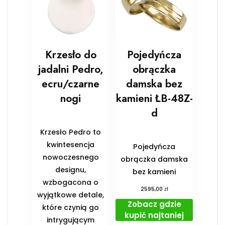
Krzesło do
Pojedyńcza
jadalni Pedro,
obrączka
ecru/czarne
damska bez
nogi
kamieni ŁB-48Z-
d
Krzesło Pedro to
kwintesencja
Pojedyńcza
nowoczesnego
obrączka damska
designu,
bez kamieni
wzbogacona o
zł
2595,00
wyjątkowe detale,
Zobacz gdzie
które czynią go
kupić najtaniej
intrygującym