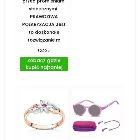
przed promieniami
słonecznymi
PRAWDZIWA
POLARYZACJA Jest
to doskonałe
rozwiązanie m
zł
82,00
Zobacz gdzie
kupić najtaniej