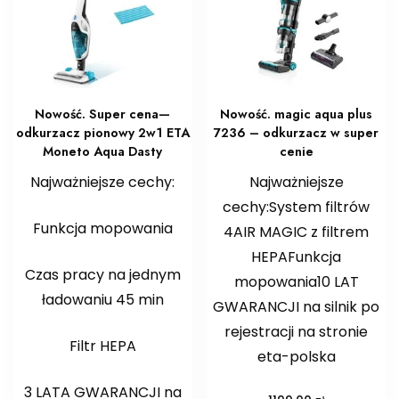
Nowość. Super cena—
Nowość. magic aqua plus
odkurzacz pionowy 2w1 ETA
7236 – odkurzacz w super
Moneto Aqua Dasty
cenie
Najważniejsze cechy:
Najważniejsze
cechy:System filtrów
Funkcja mopowania
4AIR MAGIC z filtrem
HEPA​Funkcja
Czas pracy na jednym
mopowania10 LAT
ładowaniu 45 min
GWARANCJI na silnik po
rejestracji na stronie
Filtr HEPA
eta-polska
3 LATA GWARANCJI na