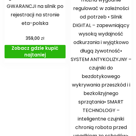
GWARANCJI na silnik po
regulować w zależności
rejestracji na stronie
od potrzeb • Silnik
eta-polska
DIGITAL – zapewniający
wysoką wydajność
zł
359,00
odkurzania i wyjątkowo
Zobacz gdzie kupić
długą żywotność•
najtaniej
SYSTEM ANTYKOLIZYJNY –
czujniki do
bezdotykowego
wykrywania przeszkód i i
bezkolizyjnego
sprzątania• SMART
TECHNOLOGY –
inteligentne czujniki
chronią robota przed
upadkiem ze schodów•