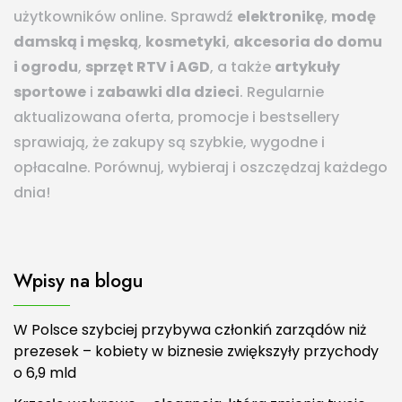
użytkowników online. Sprawdź
elektronikę
,
modę
damską i męską
,
kosmetyki
,
akcesoria do domu
i ogrodu
,
sprzęt RTV i AGD
, a także
artykuły
sportowe
i
zabawki dla dzieci
. Regularnie
aktualizowana oferta, promocje i bestsellery
sprawiają, że zakupy są szybkie, wygodne i
opłacalne. Porównuj, wybieraj i oszczędzaj każdego
dnia!
Wpisy na blogu
W Polsce szybciej przybywa członkiń zarządów niż
prezesek – kobiety w biznesie zwiększyły przychody
o 6,9 mld