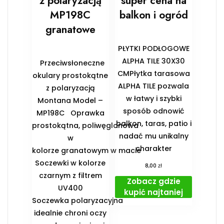
z polaryzacją
super cena na
MP198C
balkon i ogród
granatowe
PŁYTKI PODŁOGOWE
ALPHA TILE 30X30
Przeciwsłoneczne
CMPłytka tarasowa
okulary prostokątne
ALPHA TILE pozwala
z polaryzacją
w łatwy i szybki
Montana Model –
sposób odnowić
MP198C Oprawka
balkon, taras, patio i
prostokątna, poliwęglanowa
nadać mu unikalny
w
charakter
kolorze granatowym w macie
Soczewki w kolorze
zł
8,00
czarnym z filtrem
Zobacz gdzie
UV400
kupić najtaniej
Soczewka polaryzacyjna
idealnie chroni oczy