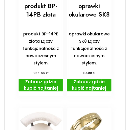
produkt BP-
oprawki
14PB złota
okularowe SK8
produkt BP-14PB
oprawki okularowe
złota Łączy
SK8 Łączy
funkcjonalność z
funkcjonalność z
nowoczesnym
nowoczesnym
stylem.
stylem.
zł
zł
2531,00
113,00
Zobacz gdzie
Zobacz gdzie
kupić najtaniej
kupić najtaniej