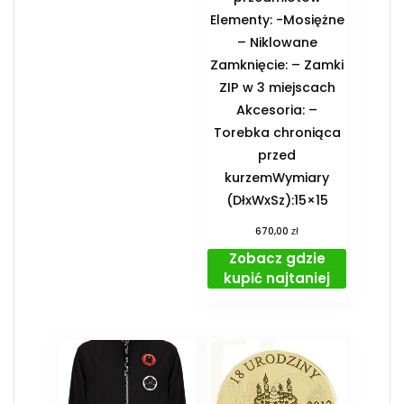
Elementy: -Mosiężne
– Niklowane
Zamknięcie: – Zamki
ZIP w 3 miejscach
Akcesoria: –
Torebka chroniąca
przed
kurzemWymiary
(DłxWxSz):15×15
zł
670,00
Zobacz gdzie
kupić najtaniej