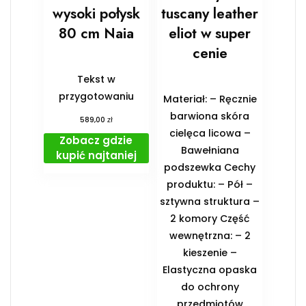
wysoki połysk
tuscany leather
80 cm Naia
eliot w super
cenie
Tekst w
przygotowaniu
Materiał: – Ręcznie
barwiona skóra
zł
589,00
cielęca licowa –
Zobacz gdzie
Bawełniana
kupić najtaniej
podszewka Cechy
produktu: – Pół –
sztywna struktura –
2 komory Część
wewnętrzna: – 2
kieszenie –
Elastyczna opaska
do ochrony
przedmiotów