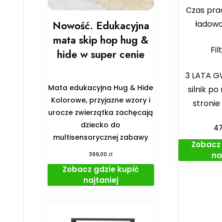
Czas pra
ładowa
Nowość. Edukacyjna
mata skip hop hug &
Fil
hide w super cenie
3 LATA 
Mata edukacyjna Hug & Hide
silnik po
Kolorowe, przyjazne wzory i
stronie
urocze zwierzątka zachęcają
dziecko do
4
multisensorycznej zabawy
Zobacz 
na
zł
399,00
Zobacz gdzie kupić
najtaniej