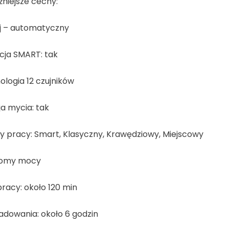
niejsze cechy:
j – automatyczny
cja SMART: tak
logia 12 czujników
a mycia: tak
y pracy: Smart, Klasyczny, Krawędziowy, Miejscowy
iomy mocy
racy: około 120 min
adowania: około 6 godzin