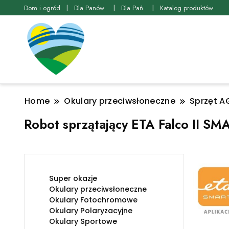
Dom i ogród
Dla Panów
Dla Pań
Katalog produktów
Home
Okulary przeciwsłoneczne
Sprzęt A
Robot sprzątający ETA Falco II 
Super okazje
Okulary przeciwsłoneczne
Okulary Fotochromowe
Okulary Polaryzacyjne
Okulary Sportowe