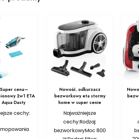
 Super cena—
Nowość. odkurzacz
Nowo
pionowy 2w1 ETA
bezworkowy eta stormy
bezw
 Aqua Dasty
home w super cenie
ejsze cechy:
Najważniejsze
cechy:Rodzaj:
a mopowania
bezworkowyMoc 800
b