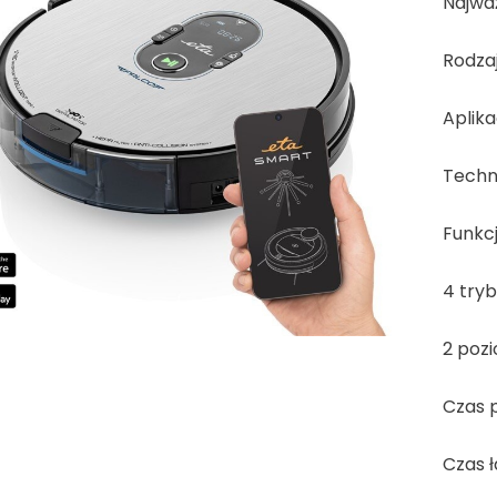
Najważ
Rodza
Aplika
Techno
Funkcj
4 tryb
2 poz
Czas p
Czas ł