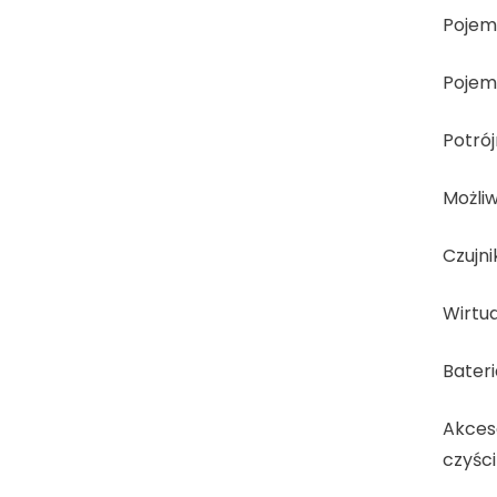
Pojemn
Pojemn
Potrój
Możli
Czujni
Wirtua
Bateri
Akceso
czyści