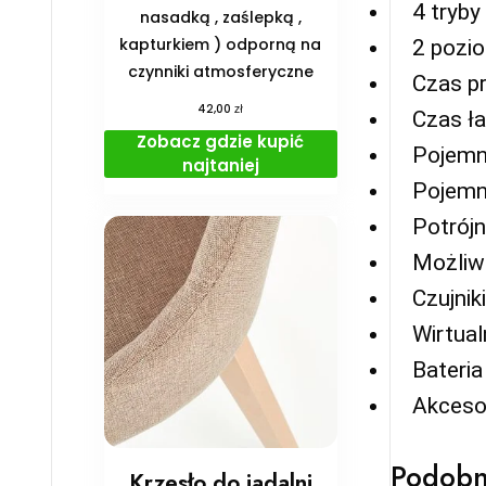
4 tryby
nasadką , zaślepką ,
kapturkiem ) odporną na
2 pozi
czynniki atmosferyczne
Czas pr
zł
42,00
Czas ła
Zobacz gdzie kupić
Pojemni
najtaniej
Pojemni
Potrójn
Możliw
Czujnik
Wirtual
Bateria
Akcesor
Podobn
Krzesło do jadalni