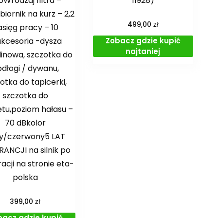
0Wrodzaj filtra –
11928)
iornik na kurz – 2,2
zł
499,00
asięg pracy – 10
Zobacz gdzie kupić
kcesoria -dysza
najtaniej
linowa, szczotka do
dłogi / dywanu,
otka do tapicerki,
szczotka do
etu,poziom hałasu –
70 dBkolor
ły/czerwony5 LAT
ANCJI na silnik po
racji na stronie eta-
polska
zł
399,00
bacz gdzie kupić