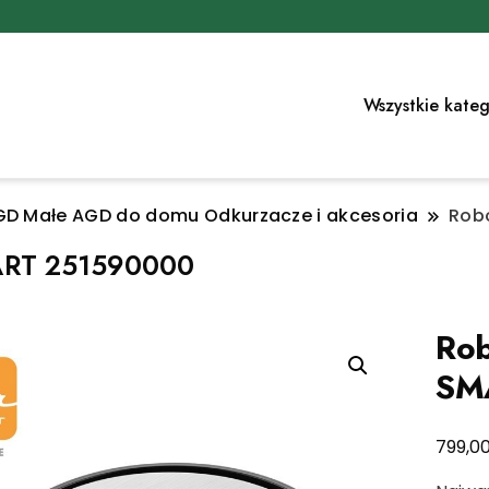
Wszystkie kateg
GD Małe AGD do domu Odkurzacze i akcesoria
Robo
SMART 251590000
Rob
SM
799,0