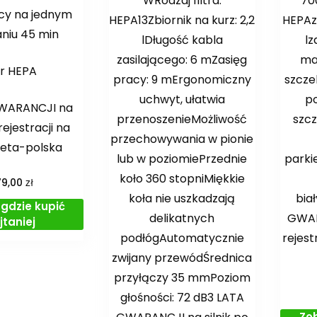
WRodzaj filtra:
70
cy na jednym
HEPA13Zbiornik na kurz: 2,2
HEPAzb
niu 45 min
lDługość kabla
lz
zasilającego: 6 mZasięg
ma
tr HEPA
pracy: 9 mErgonomiczny
szcze
uchwyt, ułatwia
po
GWARANCJI na
przenoszenieMożliwość
szcz
 rejestracji na
przechowywania w pionie
 eta-polska
lub w poziomiePrzednie
parki
koło 360 stopniMiękkie
zł
79,00
koła nie uszkadzają
bia
gdzie kupić
delikatnych
GWAR
jtaniej
podłógAutomatycznie
rejest
zwijany przewódŚrednica
przyłączy 35 mmPoziom
głośności: 72 dB3 LATA
Zo