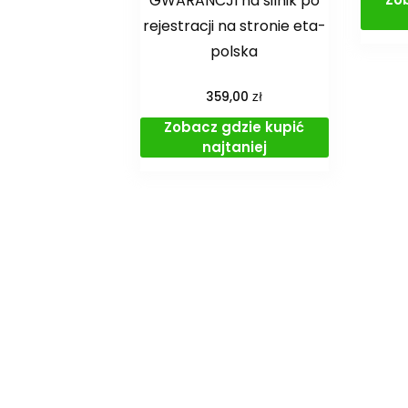
GWARANCJI na silnik po
rejestracji na stronie eta-
polska
zł
359,00
Zobacz gdzie kupić
najtaniej