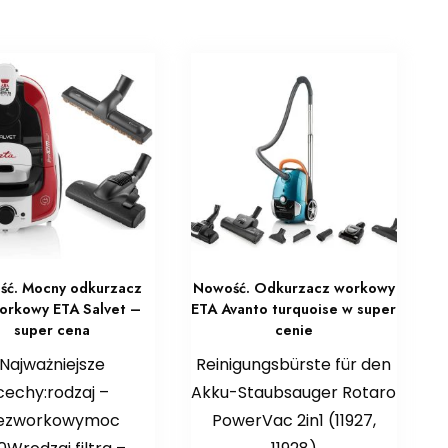
ść. Mocny odkurzacz
Nowość. Odkurzacz workowy
orkowy ETA Salvet –
ETA Avanto turquoise w super
super cena
cenie
Najważniejsze
Reinigungsbürste für den
cechy:rodzaj –
Akku-Staubsauger Rotaro
ezworkowymoc
PowerVac 2in1 (11927,