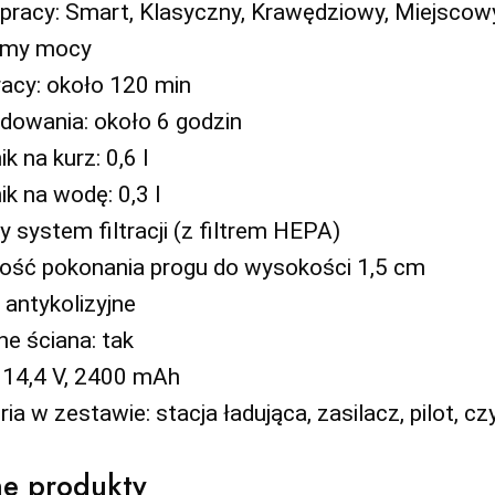
 pracy: Smart, Klasyczny, Krawędziowy, Miejscow
omy mocy
acy: około 120 min
dowania: około 6 godzin
k na kurz: 0,6 l
k na wodę: 0,3 l
y system filtracji (z filtrem HEPA)
ość pokonania progu do wysokości 1,5 cm
i antykolizyjne
ne ściana: tak
 14,4 V, 2400 mAh
ia w zestawie: stacja ładująca, zasilacz, pilot, cz
e produkty