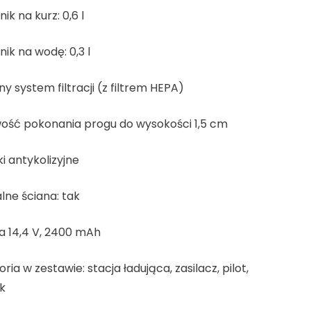
ik na kurz: 0,6 l
ik na wodę: 0,3 l
ny system filtracji (z filtrem HEPA)
wość pokonania progu do wysokości 1,5 cm
ki antykolizyjne
lne ściana: tak
a 14,4 V, 2400 mAh
ria w zestawie: stacja ładująca, zasilacz, pilot,
k