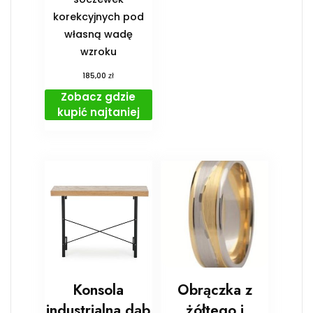
korekcyjnych pod
własną wadę
wzroku
zł
185,00
Zobacz gdzie
kupić najtaniej
Konsola
Obrączka z
industrialna dąb
żółtego i