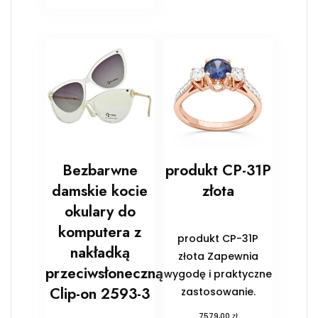
Bezbarwne
produkt CP-31P
damskie kocie
złota
okulary do
komputera z
produkt CP-31P
nakładką
złota Zapewnia
przeciwsłoneczną
wygodę i praktyczne
Clip-on 2593-3
zastosowanie.
zł
7579,00