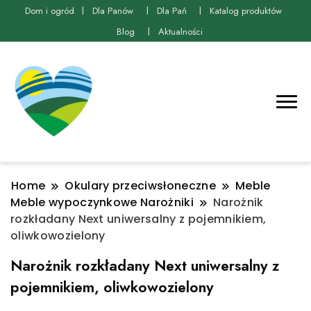
Dom i ogród
Dla Panów
Dla Pań
Katalog produktów
Blog
Aktualności
Home
Okulary przeciwsłoneczne
Meble
Meble wypoczynkowe Narożniki
Narożnik
rozkładany Next uniwersalny z pojemnikiem,
oliwkowozielony
Narożnik rozkładany Next uniwersalny z
pojemnikiem, oliwkowozielony