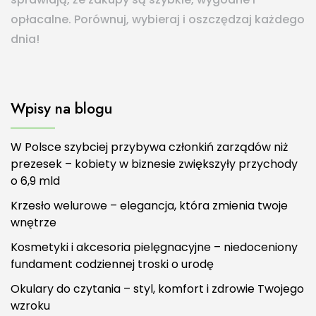
opłacalne. Porównuj, wybieraj i oszczędzaj każdego
dnia!
Wpisy na blogu
W Polsce szybciej przybywa członkiń zarządów niż
prezesek – kobiety w biznesie zwiększyły przychody
o 6,9 mld
Krzesło welurowe – elegancja, która zmienia twoje
wnętrze
Kosmetyki i akcesoria pielęgnacyjne – niedoceniony
fundament codziennej troski o urodę
Okulary do czytania – styl, komfort i zdrowie Twojego
wzroku