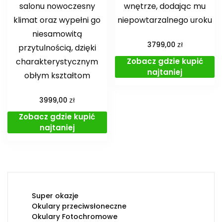
salonu nowoczesny
wnętrze, dodając mu
klimat oraz wypełni go
niepowtarzalnego uroku
niesamowitą
zł
3799,00
przytulnością, dzięki
Zobacz gdzie kupić
charakterystycznym
najtaniej
obłym kształtom
zł
3999,00
Zobacz gdzie kupić
najtaniej
Super okazje
Okulary przeciwsłoneczne
Okulary Fotochromowe