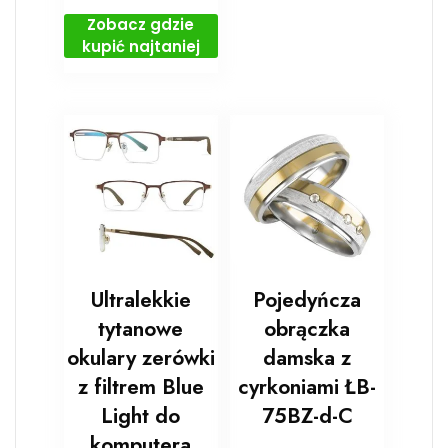
Zobacz gdzie
kupić najtaniej
Ultralekkie
Pojedyńcza
tytanowe
obrączka
okulary zerówki
damska z
z filtrem Blue
cyrkoniami ŁB-
Light do
75BZ-d-C
komputera