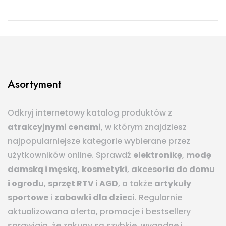
Asortyment
Odkryj internetowy katalog produktów z
atrakcyjnymi cenami
, w którym znajdziesz
najpopularniejsze kategorie wybierane przez
użytkowników online. Sprawdź
elektronikę
,
modę
damską i męską
,
kosmetyki
,
akcesoria do domu
i ogrodu
,
sprzęt RTV i AGD
, a także
artykuły
sportowe
i
zabawki dla dzieci
. Regularnie
aktualizowana oferta, promocje i bestsellery
sprawiają, że zakupy są szybkie, wygodne i