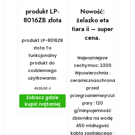
produkt LP-
Nowość:
8016ZB złota
żelazko eta
tiara ii – super
cena.
produkt LP-8016ZB
złota To
funkcjonalny
Najważniejsze
produkt do
cechy:moc: 2200
codziennego
Wpowierzchnia :
użytkowania.
ceramicznaochrona
przed
zł
4535,00
przegrzaniemwyrzut
Zobacz gdzie
pary : 120
kupić najtaniej
g/minpojemność
zbiornika na wodę
450 mldługość
kabla zasilającego :