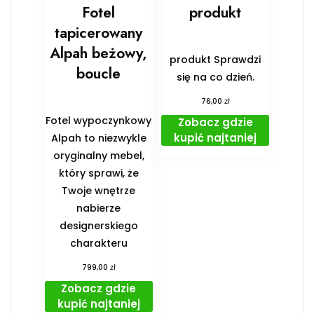
Fotel
produkt
tapicerowany
Alpah beżowy,
produkt Sprawdzi
boucle
się na co dzień.
zł
76,00
Fotel wypoczynkowy
Zobacz gdzie
kupić najtaniej
Alpah to niezwykle
oryginalny mebel,
który sprawi, że
Twoje wnętrze
nabierze
designerskiego
charakteru
zł
799,00
Zobacz gdzie
kupić najtaniej