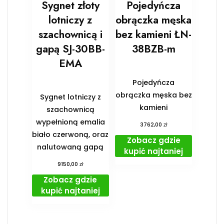
Sygnet złoty
Pojedyńcza
lotniczy z
obrączka męska
szachownicą i
bez kamieni ŁN-
gapą SJ-30BB-
38BZB-m
EMA
Pojedyńcza
obrączka męska bez
Sygnet lotniczy z
kamieni
szachownicą
wypełnioną emalia
zł
3762,00
biało czerwoną, oraz
Zobacz gdzie
nalutowaną gapą
kupić najtaniej
zł
9150,00
Zobacz gdzie
kupić najtaniej