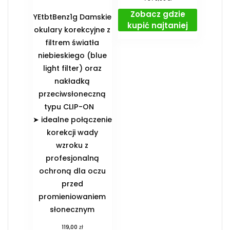
Zobacz gdzie
YEtbtBenz1g Damskie
kupić najtaniej
okulary korekcyjne z
filtrem światła
niebieskiego (blue
light filter) oraz
nakładką
przeciwsłoneczną
typu CLIP-ON
➤ idealne połączenie
korekcji wady
wzroku z
profesjonalną
ochroną dla oczu
przed
promieniowaniem
słonecznym
zł
119,00