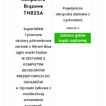
Brązowe
Pojedyńcza
TN825A
obrączka damska z
cyrkoniami
zł
Superlekkie
3966,00
Tytanowe
Zobacz gdzie
kupić najtaniej
okulary półramkowe
zerówki z filtrem Blue
Light marki Stylion
️W ZESTAWIE Z
KOMPLETEM
AKCESORIÓW
PREZENTOWYCH DO
OKULARÓW️
➤ Oprawki żyłkowe z
możliwością
wstawienia
soczewek