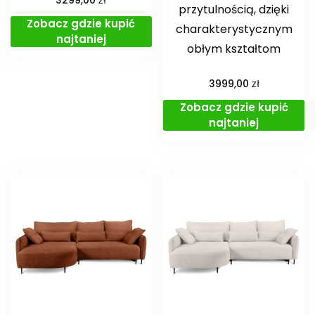
3299,00
przytulnością, dzięki
Zobacz gdzie kupić
charakterystycznym
najtaniej
obłym kształtom
zł
3999,00
Zobacz gdzie kupić
najtaniej