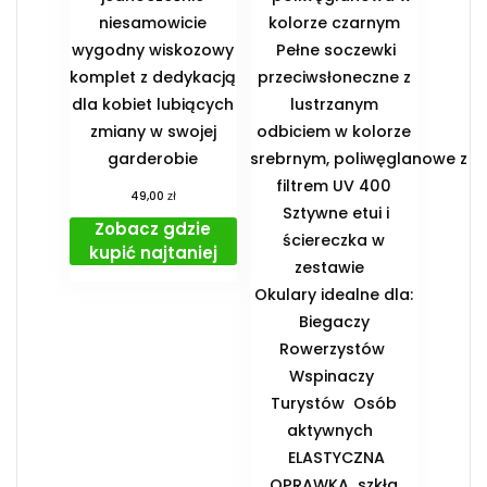
niesamowicie
kolorze czarnym
wygodny wiskozowy
Pełne soczewki
komplet z dedykacją
przeciwsłoneczne z
dla kobiet lubiących
lustrzanym
zmiany w swojej
odbiciem w kolorze
garderobie
srebrnym, poliwęglanowe z
filtrem UV 400
zł
49,00
Sztywne etui i
Zobacz gdzie
ściereczka w
kupić najtaniej
zestawie
️Okulary idealne dla:
️ Biegaczy ️
Rowerzystów ️
Wspinaczy ️
Turystów ️ Osób
aktywnych
️ ELASTYCZNA
OPRAWKA ️ szkła