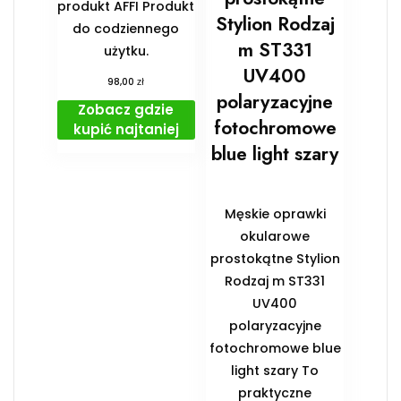
produkt AFFI Produkt
Stylion Rodzaj
do codziennego
m ST331
użytku.
UV400
zł
98,00
polaryzacyjne
Zobacz gdzie
fotochromowe
kupić najtaniej
blue light szary
Męskie oprawki
okularowe
prostokątne Stylion
Rodzaj m ST331
UV400
polaryzacyjne
fotochromowe blue
light szary To
praktyczne