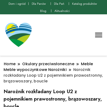
Dom i ogród
Dla Panów
Dla Pań
Katalog produktów
Blog
Aktualności
Home
Okulary przeciwsłoneczne
Meble
Meble wypoczynkowe Narożniki
Narożnik
rozkładany Loop U2 z pojemnikiem prawostronny,
brązowoszary, boucle
Narożnik rozkładany Loop U2 z
pojemnikiem prawostronny, brązowoszary,
boucle