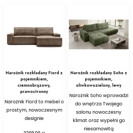
Narożnik rozkładany Fiord z
Narożnik rozkładany Soho z
pojemnikiem,
pojemnikiem,
ciemnobrązowy,
oliwkowozielony, lewy
prawostronny
Narożnik Soho wprowadzi
Narożnik Fiord to mebel o
do wnętrza Twojego
prostym, nowoczesnym
salonu nowoczesny
designie
klimat oraz wypełni go
niesamowitą
zł