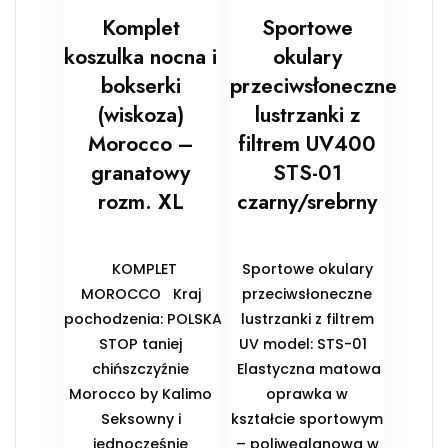
Komplet
Sportowe
koszulka nocna i
okulary
bokserki
przeciwsłoneczne
(wiskoza)
lustrzanki z
Morocco –
filtrem UV400
granatowy
STS-01
rozm. XL
czarny/srebrny
KOMPLET
Sportowe okulary
MOROCCO Kraj
przeciwsłoneczne
pochodzenia: POLSKA
lustrzanki z filtrem
STOP taniej
UV model: STS-01
chińszczyźnie
Elastyczna matowa
Morocco by Kalimo
oprawka w
Seksowny i
kształcie sportowym
jednocześnie
– poliwęglanowa w