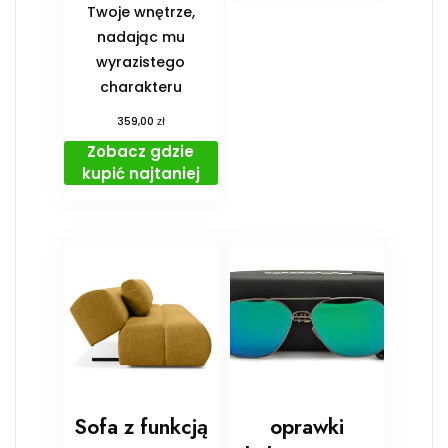
Twoje wnętrze,
nadając mu
wyrazistego
charakteru
zł
359,00
Zobacz gdzie
kupić najtaniej
Sofa z funkcją
oprawki