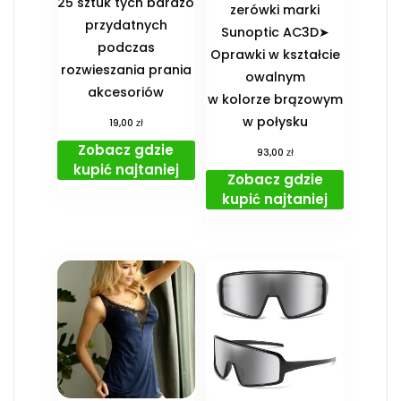
25 sztuk tych bardzo
zerówki marki
przydatnych
Sunoptic AC3D➤
podczas
Oprawki w kształcie
rozwieszania prania
owalnym
akcesoriów
w kolorze brązowym
w połysku
zł
19,00
Zobacz gdzie
zł
93,00
kupić najtaniej
Zobacz gdzie
kupić najtaniej