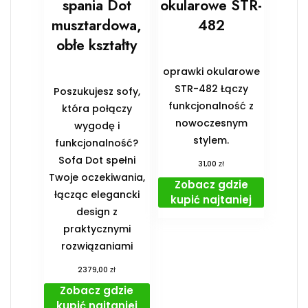
spania Dot
okularowe STR-
musztardowa,
482
obłe kształty
oprawki okularowe
STR-482 Łączy
Poszukujesz sofy,
funkcjonalność z
która połączy
nowoczesnym
wygodę i
stylem.
funkcjonalność?
Sofa Dot spełni
zł
31,00
Twoje oczekiwania,
Zobacz gdzie
łącząc elegancki
kupić najtaniej
design z
praktycznymi
rozwiązaniami
zł
2379,00
Zobacz gdzie
kupić najtaniej