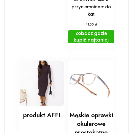
przyciemnione: do
kat
zł
41,00
Zobacz gdzie
kupić najtaniej
produkt AFFI
Męskie oprawki
okularowe
prostokątne