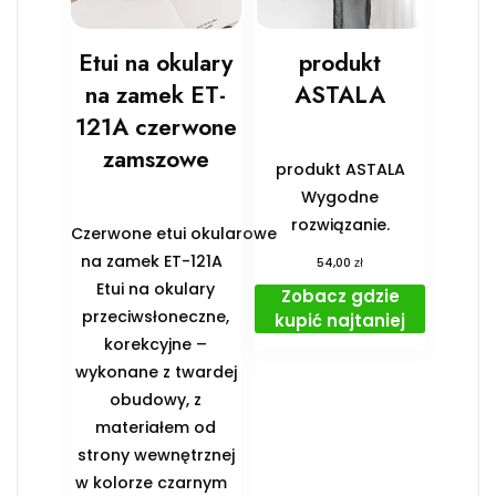
Etui na okulary
produkt
na zamek ET-
ASTALA
121A czerwone
zamszowe
produkt ASTALA
Wygodne
rozwiązanie.
Czerwone etui okularowe
na zamek ET-121A
zł
54,00
Etui na okulary
Zobacz gdzie
przeciwsłoneczne,
kupić najtaniej
korekcyjne –
wykonane z twardej
obudowy, z
materiałem od
strony wewnętrznej
w kolorze czarnym