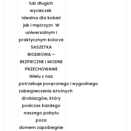
lub długich
wycieczek ️
Idealna dla kobiet
jak i mężczyzn ️ W
uniwersalnym i
praktycznym kolorze
️SASZETKA
BIODROWA –
BEZPIECZNE I MODNE
PRZECHOWANIE️
Wielu z nas
potrzebuje poręcznego i wygodnego
zabezpieczenia istotnych
drobiazgów, który
podczas każdego
naszego pobytu
poza
domem zapobiegnie