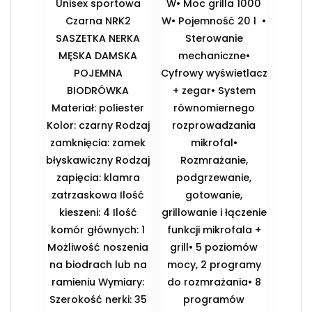
Unisex sportowa
W• Moc grilla 1000
Czarna NRK2
W• Pojemność 20 l •
SASZETKA NERKA
Sterowanie
MĘSKA DAMSKA
mechaniczne•
POJEMNA
Cyfrowy wyświetlacz
BIODRÓWKA
+ zegar• System
Materiał: poliester
równomiernego
Kolor: czarny Rodzaj
rozprowadzania
zamknięcia: zamek
mikrofal•
błyskawiczny Rodzaj
Rozmrażanie,
zapięcia: klamra
podgrzewanie,
zatrzaskowa Ilość
gotowanie,
kieszeni: 4 Ilość
grillowanie i łączenie
komór głównych: 1
funkcji mikrofala +
Możliwość noszenia
grill• 5 poziomów
na biodrach lub na
mocy, 2 programy
ramieniu Wymiary:
do rozmrażania• 8
Szerokość nerki: 35
programów