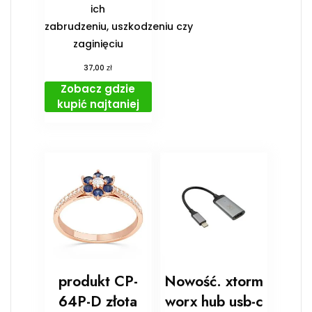
ich
zabrudzeniu, uszkodzeniu czy
zaginięciu
zł
37,00
Zobacz gdzie
kupić najtaniej
produkt CP-
Nowość. xtorm
64P-D złota
worx hub usb-c