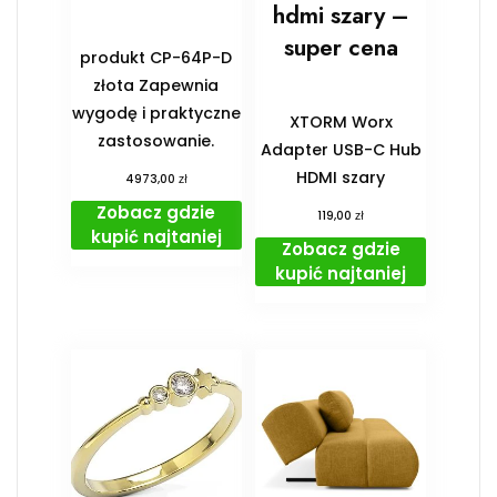
hdmi szary –
super cena
produkt CP-64P-D
złota Zapewnia
wygodę i praktyczne
XTORM Worx
zastosowanie.
Adapter USB-C Hub
HDMI szary
zł
4973,00
Zobacz gdzie
zł
119,00
kupić najtaniej
Zobacz gdzie
kupić najtaniej