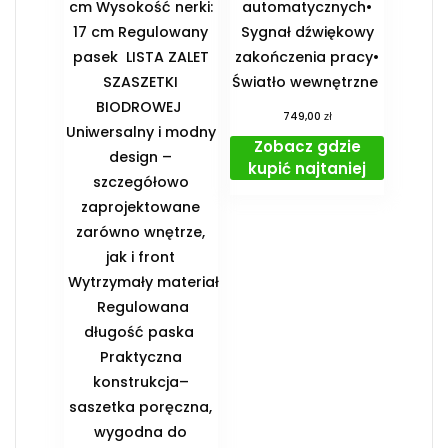
cm Wysokość nerki:
automatycznych•
17 cm Regulowany
Sygnał dźwiękowy
pasek ️ LISTA ZALET
zakończenia pracy•
SZASZETKI
Światło wewnętrzne
BIODROWEJ ️
zł
749,00
Uniwersalny i modny
Zobacz gdzie
design –
kupić najtaniej
szczegółowo
zaprojektowane
zarówno wnętrze,
jak i front
️ Wytrzymały materiał
️ Regulowana
długość paska ️
Praktyczna
konstrukcja–
saszetka poręczna,
wygodna do