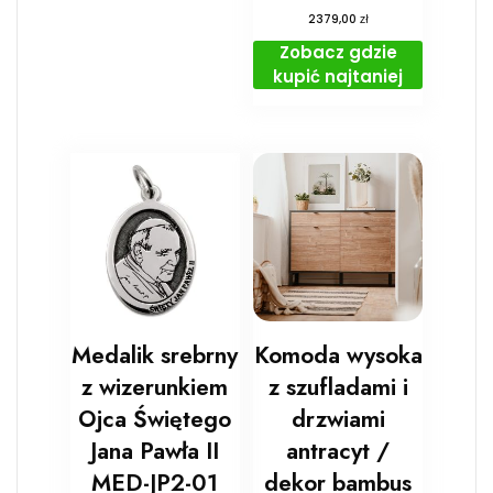
zł
2379,00
Zobacz gdzie
kupić najtaniej
Medalik srebrny
Komoda wysoka
z wizerunkiem
z szufladami i
Ojca Świętego
drzwiami
Jana Pawła II
antracyt /
MED-JP2-01
dekor bambus