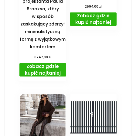
projektanta Paula
zł
2594,00
Brooksa, który
Zobacz gdzie
w sposób
kupić najtaniej
zaskakujący zderzył
minimalistyczną
formę z wyjątkowym
komfortem
zł
6747,00
Zobacz gdzie
kupić najtaniej