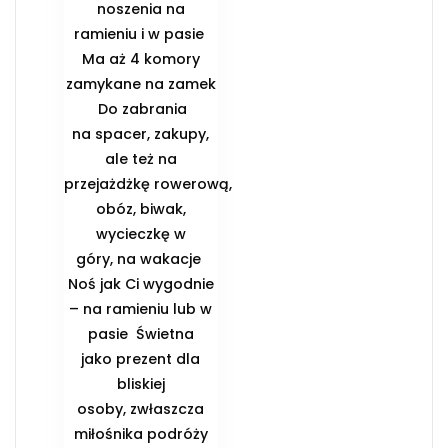
noszenia na
ramieniu i w pasie ️
Ma aż 4 komory
zamykane na zamek
️ Do zabrania
na spacer, zakupy,
ale też na
przejażdżkę rowerową,
obóz, biwak,
wycieczkę w
góry, na wakacje ️
Noś jak Ci wygodnie
– na ramieniu lub w
pasie ️ Świetna
jako prezent dla
bliskiej
osoby, zwłaszcza
miłośnika podróży