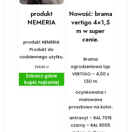
produkt
Nowość: brama
NEMERIA
vertigo 4×1,5
m w super
cenie.
produkt NEMERIA
Produkt do
codziennego użytku.
Brama
ogrodzeniowa typ
zł
329,00
VERTIGO – 4,00 x
Zobacz gdzie
1,50 m
kupić najtaniej
ocynkowana i
malowana
proszkowo na kolor:
antracyt – RAL 7016
czarny – RAL 9005