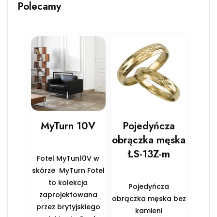
Polecamy
MyTurn 10V
Pojedyńcza
obrączka męska
ŁS-13Z-m
Fotel MyTun10V w
skórze MyTurn Fotel
to kolekcja
Pojedyńcza
zaprojektowana
obrączka męska bez
przez brytyjskiego
kamieni