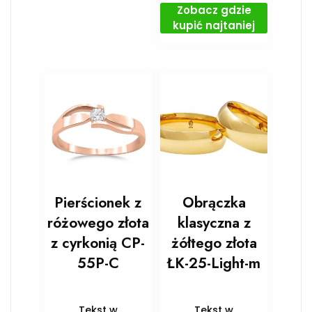
Zobacz gdzie
kupić najtaniej
Pierścionek z
Obrączka
różowego złota
klasyczna z
z cyrkonią CP-
żółtego złota
55P-C
ŁK-25-Light-m
Tekst w
Tekst w