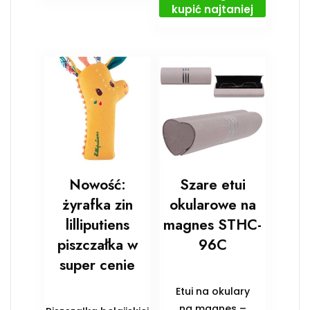
kupić najtaniej
Nowość:
Szare etui
żyrafka zin
okularowe na
lilliputiens
magnes STHC-
piszczałka w
96C
super cenie
Etui na okulary
na magnes –