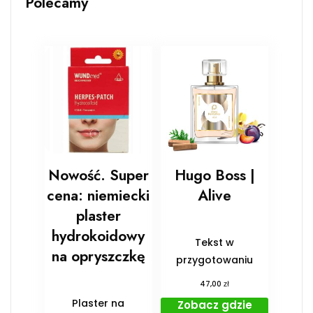
Polecamy
Nowość. Super
Hugo Boss |
cena: niemiecki
Alive
plaster
hydrokoidowy
Tekst w
na opryszczkę
przygotowaniu
zł
47,00
Plaster na
Zobacz gdzie