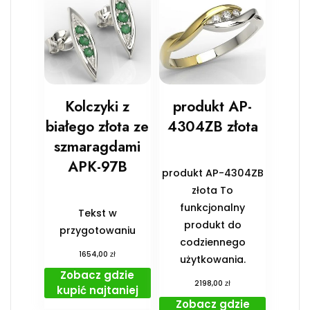
Kolczyki z
produkt AP-
białego złota ze
4304ZB złota
szmaragdami
APK-97B
produkt AP-4304ZB
złota To
funkcjonalny
Tekst w
produkt do
przygotowaniu
codziennego
zł
1654,00
użytkowania.
Zobacz gdzie
zł
2198,00
kupić najtaniej
Zobacz gdzie