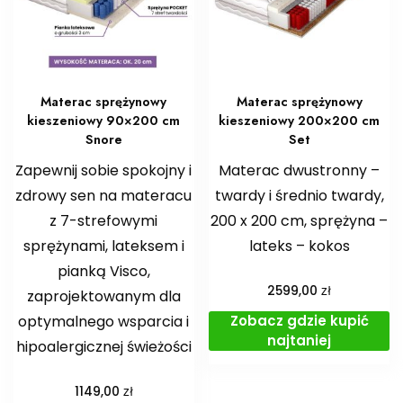
Materac sprężynowy
Materac sprężynowy
kieszeniowy 90×200 cm
kieszeniowy 200×200 cm
Snore
Set
Zapewnij sobie spokojny i
Materac dwustronny –
zdrowy sen na materacu
twardy i średnio twardy,
z 7-strefowymi
200 x 200 cm, sprężyna –
sprężynami, lateksem i
lateks – kokos
pianką Visco,
zł
2599,00
zaprojektowanym dla
Zobacz gdzie kupić
optymalnego wsparcia i
najtaniej
hipoalergicznej świeżości
zł
1149,00