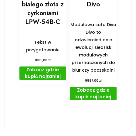
białego złota z
Divo
cyrkoniami
LPW-54B-C
Modułowa sofa Divo
Divo to
odzwierciedlanie
Tekst w
ewolucji siedzisk
przygotowaniu
modułowych
zł
1885,00
przeznaczonych do
Zobacz gdzie
biur czy poczekalni
kupić najtaniej
zł
9897,00
Zobacz gdzie
kupić najtaniej