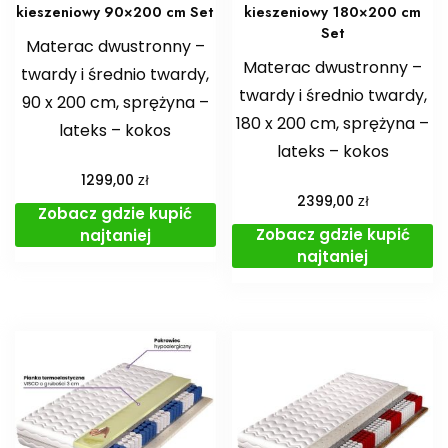
kieszeniowy 90×200 cm Set
kieszeniowy 180×200 cm
Set
Materac dwustronny –
Materac dwustronny –
twardy i średnio twardy,
twardy i średnio twardy,
90 x 200 cm, sprężyna –
180 x 200 cm, sprężyna –
lateks – kokos
lateks – kokos
zł
1299,00
zł
2399,00
Zobacz gdzie kupić
Zobacz gdzie kupić
najtaniej
najtaniej