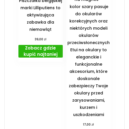
Piszczałka belgijskiej
kolor szary pasuje
marki Lilliputiens to
do okularów
aktywizująca
korekcyjnych oraz
zabawka dla
niektórych modeli
niemowląt
okularów
zł
39,00
przeciwsłonecznych
Zobacz gdzie
Etui na okulary to
kupić najtaniej
eleganckie i
funkcjonalne
akcesorium, które
doskonale
zabezpieczy Twoje
okulary przed
zarysowaniami,
kurzem i
uszkodzeniami
zł
17,00