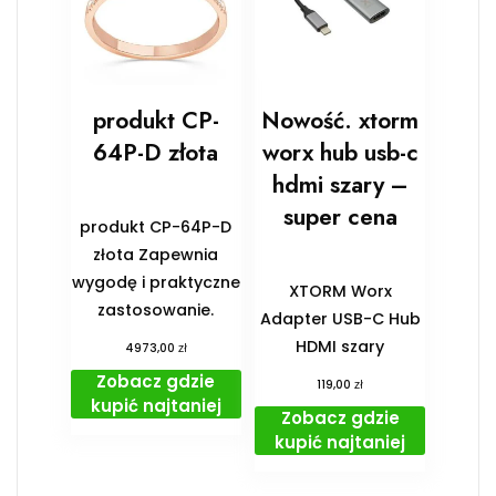
produkt CP-
Nowość. xtorm
64P-D złota
worx hub usb-c
hdmi szary –
super cena
produkt CP-64P-D
złota Zapewnia
wygodę i praktyczne
XTORM Worx
zastosowanie.
Adapter USB-C Hub
HDMI szary
zł
4973,00
Zobacz gdzie
zł
119,00
kupić najtaniej
Zobacz gdzie
kupić najtaniej