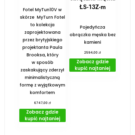
ŁS-13Z-m
Fotel MyTun10V w
skórze MyTurn Fotel
to kolekcja
Pojedyńcza
zaprojektowana
obrączka męska bez
przez brytyjskiego
kamieni
projektanta Paula
zł
2594,00
Brooksa, który
Zobacz gdzie
w sposób
kupić najtaniej
zaskakujący zderzył
minimalistyczną
formę z wyjątkowym
komfortem
zł
6747,00
Zobacz gdzie
kupić najtaniej