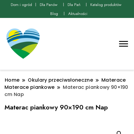
Dom i ogród
Dla Panów
Dla Pań
Katalog produktów
Blog
Aktualności
Home
Okulary przeciwsłoneczne
Materace
Materace piankowe
Materac piankowy 90×190
cm Nap
Materac piankowy 90×190 cm Nap