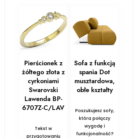
Pierścionek z
Sofa z funkcją
żółtego złota z
spania Dot
cyrkoniami
musztardowa,
Swarovski
obłe kształty
Lawenda BP-
6707Z-C/LAV
Poszukujesz sofy,
która połączy
wygodę i
Tekst w
funkcjonalność?
przygotowaniu