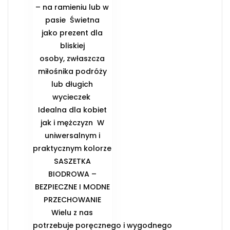
– na ramieniu lub w
pasie ️ Świetna
jako prezent dla
bliskiej
osoby, zwłaszcza
miłośnika podróży
lub długich
wycieczek ️
Idealna dla kobiet
jak i mężczyzn ️ W
uniwersalnym i
praktycznym kolorze
️SASZETKA
BIODROWA –
BEZPIECZNE I MODNE
PRZECHOWANIE️
Wielu z nas
potrzebuje poręcznego i wygodnego