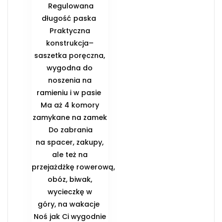
️ Regulowana
długość paska ️
Praktyczna
konstrukcja–
saszetka poręczna,
wygodna do
noszenia na
ramieniu i w pasie ️
Ma aż 4 komory
zamykane na zamek
️ Do zabrania
na spacer, zakupy,
ale też na
przejażdżkę rowerową,
obóz, biwak,
wycieczkę w
góry, na wakacje ️
Noś jak Ci wygodnie