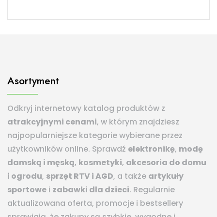
Asortyment
Odkryj internetowy katalog produktów z
atrakcyjnymi cenami
, w którym znajdziesz
najpopularniejsze kategorie wybierane przez
użytkowników online. Sprawdź
elektronikę
,
modę
damską i męską
,
kosmetyki
,
akcesoria do domu
i ogrodu
,
sprzęt RTV i AGD
, a także
artykuły
sportowe
i
zabawki dla dzieci
. Regularnie
aktualizowana oferta, promocje i bestsellery
sprawiają, że zakupy są szybkie, wygodne i