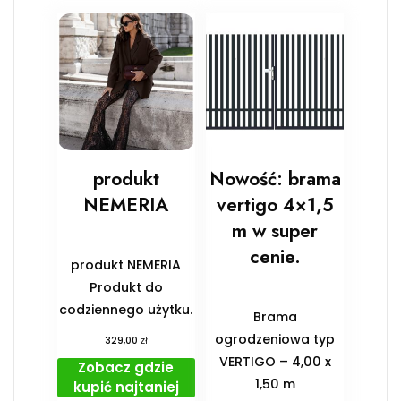
produkt
Nowość: brama
NEMERIA
vertigo 4×1,5
m w super
cenie.
produkt NEMERIA
Produkt do
codziennego użytku.
Brama
ogrodzeniowa typ
zł
329,00
VERTIGO – 4,00 x
Zobacz gdzie
1,50 m
kupić najtaniej