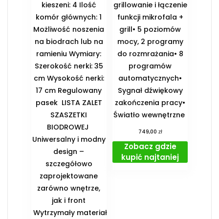
kieszeni: 4 Ilość
grillowanie i łączenie
komór głównych: 1
funkcji mikrofala +
Możliwość noszenia
grill• 5 poziomów
na biodrach lub na
mocy, 2 programy
ramieniu Wymiary:
do rozmrażania• 8
Szerokość nerki: 35
programów
cm Wysokość nerki:
automatycznych•
17 cm Regulowany
Sygnał dźwiękowy
pasek ️ LISTA ZALET
zakończenia pracy•
SZASZETKI
Światło wewnętrzne
BIODROWEJ ️
zł
749,00
Uniwersalny i modny
Zobacz gdzie
design –
kupić najtaniej
szczegółowo
zaprojektowane
zarówno wnętrze,
jak i front
️ Wytrzymały materiał