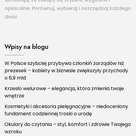
opłacalne. Porównuj, wybieraj i oszczędzaj każdego
dnia!
Wpisy na blogu
W Polsce szybciej przybywa członkiń zarządów niż
prezesek – kobiety w biznesie zwiększyły przychody
o 6,9 mld
Krzesło welurowe – elegancja, która zmienia twoje
wnętrze
Kosmetyki i akcesoria pielęgnacyjne – niedoceniony
fundament codziennej troski o urodę
Okulary do czytania – styl, komfort i zdrowie Twojego
wzroku