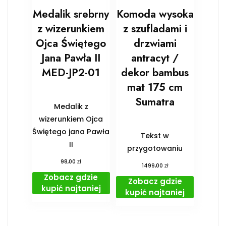
Medalik srebrny
Komoda wysoka
z wizerunkiem
z szufladami i
Ojca Świętego
drzwiami
Jana Pawła II
antracyt /
MED-JP2-01
dekor bambus
mat 175 cm
Sumatra
Medalik z
wizerunkiem Ojca
Świętego jana Pawła
Tekst w
II
przygotowaniu
zł
98,00
zł
1499,00
Zobacz gdzie
Zobacz gdzie
kupić najtaniej
kupić najtaniej