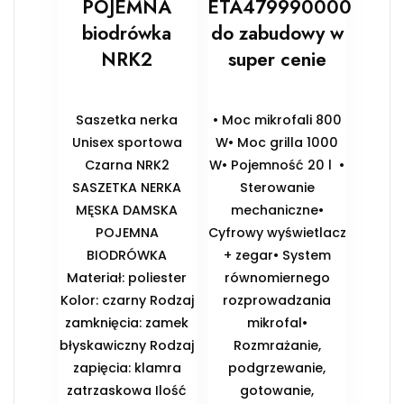
POJEMNA
ETA479990000
biodrówka
do zabudowy w
NRK2
super cenie
Saszetka nerka
• Moc mikrofali 800
Unisex sportowa
W• Moc grilla 1000
Czarna NRK2
W• Pojemność 20 l •
SASZETKA NERKA
Sterowanie
MĘSKA DAMSKA
mechaniczne•
POJEMNA
Cyfrowy wyświetlacz
BIODRÓWKA
+ zegar• System
Materiał: poliester
równomiernego
Kolor: czarny Rodzaj
rozprowadzania
zamknięcia: zamek
mikrofal•
błyskawiczny Rodzaj
Rozmrażanie,
zapięcia: klamra
podgrzewanie,
zatrzaskowa Ilość
gotowanie,