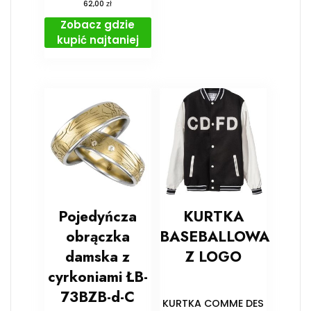
zł
62,00
Zobacz gdzie
kupić najtaniej
Pojedyńcza
KURTKA
obrączka
BASEBALLOWA
damska z
Z LOGO
cyrkoniami ŁB-
73BZB-d-C
KURTKA COMME DES