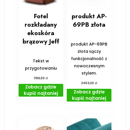
Fotel
produkt AP-
rozkładany
69PB złota
ekoskóra
brązowy Jeff
produkt AP-69PB
złota Łączy
funkcjonalność z
Tekst w
nowoczesnym
przygotowaniu
stylem.
zł
1189,00
zł
3453,00
Zobacz gdzie
Zobacz gdzie
kupić najtaniej
kupić najtaniej