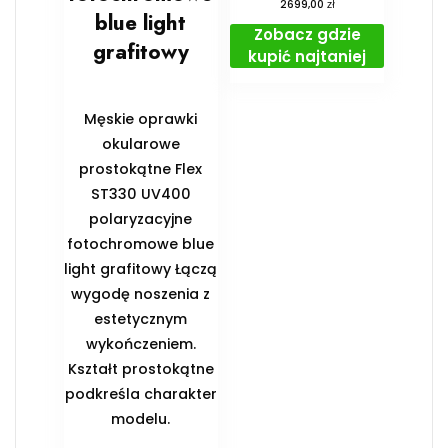
zł
2699,00
blue light
Zobacz gdzie
grafitowy
kupić najtaniej
Męskie oprawki
okularowe
prostokątne Flex
ST330 UV400
polaryzacyjne
fotochromowe blue
light grafitowy Łączą
wygodę noszenia z
estetycznym
wykończeniem.
Kształt prostokątne
podkreśla charakter
modelu.