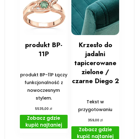
produkt BP-
Krzesło do
11P
jadalni
tapicerowane
zielone /
produkt BP-11P Łączy
czarne Diego 2
funkcjonalność z
nowoczesnym
stylem.
Tekst w
zł
5535,00
przygotowaniu
Zobacz gdzie
zł
359,00
kupić najtaniej
Zobacz gdzie
kupić najtaniej