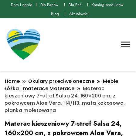
Dom i ogród
Dla Panów
Dla Pań
Katalog produktów
Blog
Aktualności
Home
Okulary przeciwsłoneczne
Meble
Łóżka i materace Materace
Materac
kieszeniowy 7-stref Salsa 24, 160×200 cm, z
pokrowcem Aloe Vera, H4/H3, mata kokosowa,
pianka moletowana
Materac kieszeniowy 7-stref Salsa 24,
160×200 cm, z pokrowcem Aloe Vera,