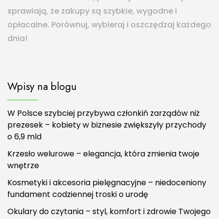
sprawiają, że zakupy są szybkie, wygodne i
opłacalne. Porównuj, wybieraj i oszczędzaj każdego
dnia!
Wpisy na blogu
W Polsce szybciej przybywa członkiń zarządów niż
prezesek – kobiety w biznesie zwiększyły przychody
o 6,9 mld
Krzesło welurowe – elegancja, która zmienia twoje
wnętrze
Kosmetyki i akcesoria pielęgnacyjne – niedoceniony
fundament codziennej troski o urodę
Okulary do czytania – styl, komfort i zdrowie Twojego