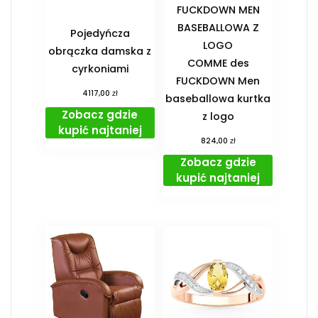
FUCKDOWN MEN
BASEBALLOWA Z
Pojedyńcza
LOGO
obrączka damska z
COMME des
cyrkoniami
FUCKDOWN Men
zł
4117,00
baseballowa kurtka
Zobacz gdzie
z logo
kupić najtaniej
zł
824,00
Zobacz gdzie
kupić najtaniej