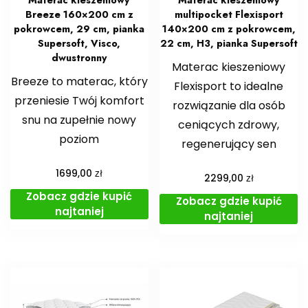
Materac kieszeniowy
Materac kieszeniowy
Breeze 160×200 cm z
multipocket Flexisport
pokrowcem, 29 cm, pianka
140×200 cm z pokrowcem,
Supersoft, Visco,
22 cm, H3, pianka Supersoft
dwustronny
Materac kieszeniowy
Breeze to materac, który
Flexisport to idealne
przeniesie Twój komfort
rozwiązanie dla osób
snu na zupełnie nowy
ceniących zdrowy,
poziom
regenerujący sen
zł
1699,00
zł
2299,00
Zobacz gdzie kupić
Zobacz gdzie kupić
najtaniej
najtaniej