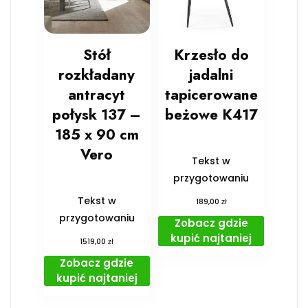
Stół
Krzesło do
rozkładany
jadalni
antracyt
tapicerowane
połysk 137 –
beżowe K417
185 x 90 cm
Vero
Tekst w
przygotowaniu
Tekst w
zł
189,00
przygotowaniu
Zobacz gdzie
kupić najtaniej
zł
1519,00
Zobacz gdzie
kupić najtaniej