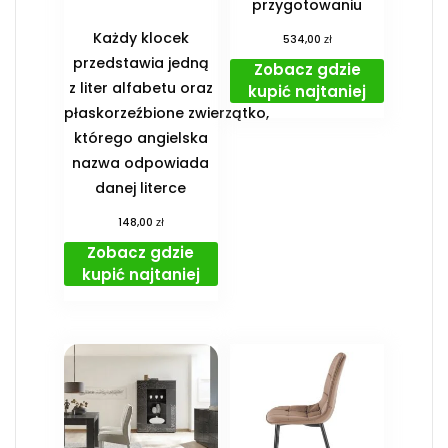
przygotowaniu
Każdy klocek
zł
534,00
przedstawia jedną
Zobacz gdzie
z liter alfabetu oraz
kupić najtaniej
płaskorzeźbione zwierzątko,
którego angielska
nazwa odpowiada
danej literce
zł
148,00
Zobacz gdzie
kupić najtaniej