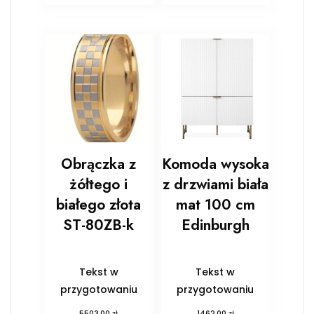
Obrączka z
Komoda wysoka
żółtego i
z drzwiami biała
białego złota
mat 100 cm
ST-80ZB-k
Edinburgh
Tekst w
Tekst w
przygotowaniu
przygotowaniu
zł
zł
5503,00
1462,00