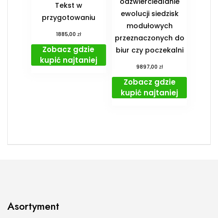
odzwierciedlanie
Tekst w
ewolucji siedzisk
przygotowaniu
modułowych
zł
1885,00
przeznaczonych do
Zobacz gdzie
biur czy poczekalni
kupić najtaniej
zł
9897,00
Zobacz gdzie
kupić najtaniej
Asortyment