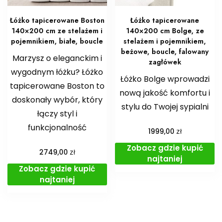
Łóżko tapicerowane Boston
Łóżko tapicerowane
140×200 cm ze stelażem i
140×200 cm Bolge, ze
pojemnikiem, białe, boucle
stelażem i pojemnikiem,
beżowe, boucle, falowany
Marzysz o eleganckim i
zagłówek
wygodnym łóżku? Łóżko
Łóżko Bolge wprowadzi
tapicerowane Boston to
nową jakość komfortu i
doskonały wybór, który
stylu do Twojej sypialni
łączy styl i
funkcjonalność
zł
1999,00
Zobacz gdzie kupić
zł
2749,00
najtaniej
Zobacz gdzie kupić
najtaniej