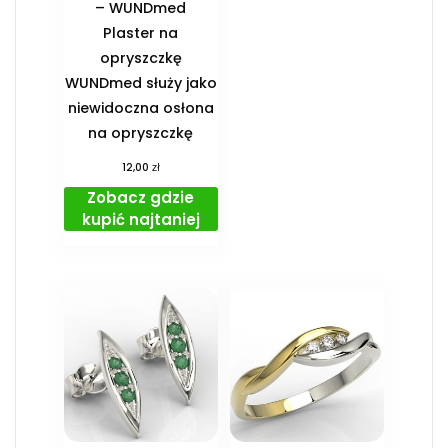
– WUNDmed
Plaster na
opryszczkę
WUNDmed służy jako
niewidoczna osłona
na opryszczkę
zł
12,00
Zobacz gdzie
kupić najtaniej