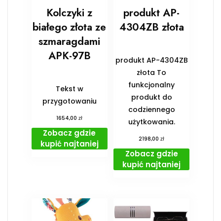
Kolczyki z
produkt AP-
białego złota ze
4304ZB złota
szmaragdami
APK-97B
produkt AP-4304ZB
złota To
funkcjonalny
Tekst w
produkt do
przygotowaniu
codziennego
zł
1654,00
użytkowania.
Zobacz gdzie
zł
2198,00
kupić najtaniej
Zobacz gdzie
kupić najtaniej