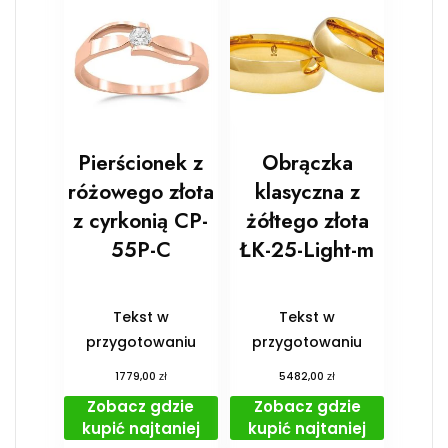
Pierścionek z
Obrączka
różowego złota
klasyczna z
z cyrkonią CP-
żółtego złota
55P-C
ŁK-25-Light-m
Tekst w
Tekst w
przygotowaniu
przygotowaniu
zł
zł
1779,00
5482,00
Zobacz gdzie
Zobacz gdzie
kupić najtaniej
kupić najtaniej