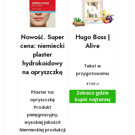
Nowość. Super
Hugo Boss |
cena: niemiecki
Alive
plaster
hydrokoidowy
Tekst w
na opryszczkę
przygotowaniu
zł
47,00
Plaster na
Zobacz gdzie
kupić najtaniej
opryszczkę
Produkt
pielęgnacyjny,
wysokiej jakości!
Niemieckiej produkcji