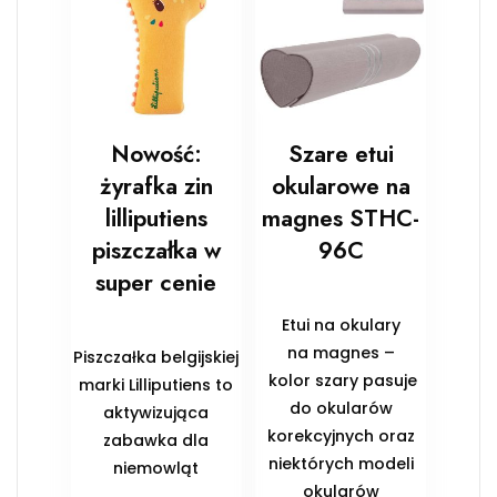
Nowość:
Szare etui
żyrafka zin
okularowe na
lilliputiens
magnes STHC-
piszczałka w
96C
super cenie
Etui na okulary
na magnes –
Piszczałka belgijskiej
kolor szary pasuje
marki Lilliputiens to
do okularów
aktywizująca
korekcyjnych oraz
zabawka dla
niektórych modeli
niemowląt
okularów