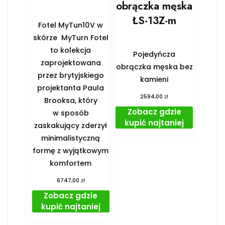
obrączka męska
ŁS-13Z-m
Fotel MyTun10V w
skórze MyTurn Fotel
to kolekcja
Pojedyńcza
zaprojektowana
obrączka męska bez
przez brytyjskiego
kamieni
projektanta Paula
zł
2594,00
Brooksa, który
Zobacz gdzie
w sposób
kupić najtaniej
zaskakujący zderzył
minimalistyczną
formę z wyjątkowym
komfortem
zł
6747,00
Zobacz gdzie
kupić najtaniej