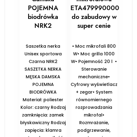
POJEMNA
ETA479990000
biodrówka
do zabudowy w
NRK2
super cenie
Saszetka nerka
• Moc mikrofali 800
Unisex sportowa
W• Moc grilla 1000
Czarna NRK2
W• Pojemność 20 l •
SASZETKA NERKA
Sterowanie
MĘSKA DAMSKA
mechaniczne•
POJEMNA
Cyfrowy wyświetlacz
BIODRÓWKA
+ zegar• System
Materiał: poliester
równomiernego
Kolor: czarny Rodzaj
rozprowadzania
zamknięcia: zamek
mikrofal•
błyskawiczny Rodzaj
Rozmrażanie,
zapięcia: klamra
podgrzewanie,