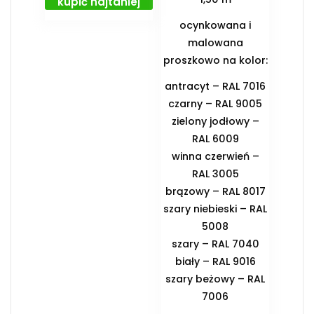
kupić najtaniej
ocynkowana i
malowana
proszkowo na kolor:
antracyt – RAL 7016
czarny – RAL 9005
zielony jodłowy –
RAL 6009
winna czerwień –
RAL 3005
brązowy – RAL 8017
szary niebieski – RAL
5008
szary – RAL 7040
biały – RAL 9016
szary beżowy – RAL
7006