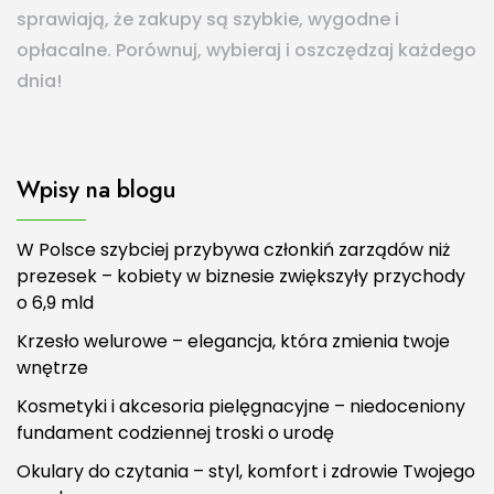
sprawiają, że zakupy są szybkie, wygodne i
opłacalne. Porównuj, wybieraj i oszczędzaj każdego
dnia!
Wpisy na blogu
W Polsce szybciej przybywa członkiń zarządów niż
prezesek – kobiety w biznesie zwiększyły przychody
o 6,9 mld
Krzesło welurowe – elegancja, która zmienia twoje
wnętrze
Kosmetyki i akcesoria pielęgnacyjne – niedoceniony
fundament codziennej troski o urodę
Okulary do czytania – styl, komfort i zdrowie Twojego