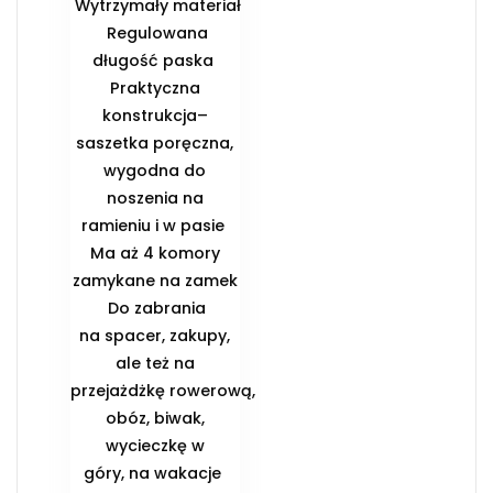
️ Wytrzymały materiał
️ Regulowana
długość paska ️
Praktyczna
konstrukcja–
saszetka poręczna,
wygodna do
noszenia na
ramieniu i w pasie ️
Ma aż 4 komory
zamykane na zamek
️ Do zabrania
na spacer, zakupy,
ale też na
przejażdżkę rowerową,
obóz, biwak,
wycieczkę w
góry, na wakacje ️