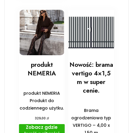
produkt
Nowość: brama
NEMERIA
vertigo 4×1,5
m w super
cenie.
produkt NEMERIA
Produkt do
codziennego użytku.
Brama
ogrodzeniowa typ
zł
329,00
VERTIGO – 4,00 x
Zobacz gdzie
1,50 m