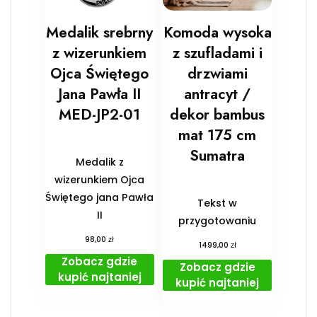
Medalik srebrny
Komoda wysoka
z wizerunkiem
z szufladami i
Ojca Świętego
drzwiami
Jana Pawła II
antracyt /
MED-JP2-01
dekor bambus
mat 175 cm
Sumatra
Medalik z
wizerunkiem Ojca
Świętego jana Pawła
Tekst w
II
przygotowaniu
zł
98,00
zł
1499,00
Zobacz gdzie
Zobacz gdzie
kupić najtaniej
kupić najtaniej