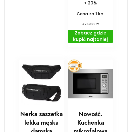
+ 20%
Cena za 1 kpl
zł
4250,00
Zobacz gdzie
kupić najtaniej
Nerka saszetka
Nowość.
lekka męska
Kuchenka
damska
mikrofalowa