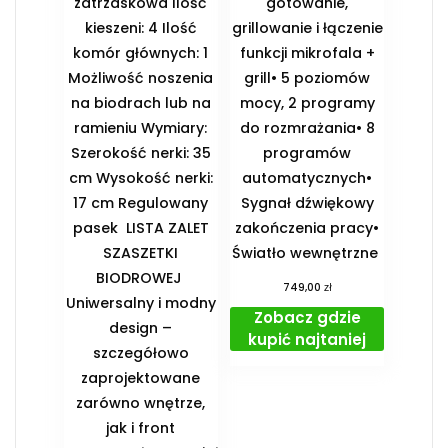
zatrzaskowa Ilość
gotowanie,
kieszeni: 4 Ilość
grillowanie i łączenie
komór głównych: 1
funkcji mikrofala +
Możliwość noszenia
grill• 5 poziomów
na biodrach lub na
mocy, 2 programy
ramieniu Wymiary:
do rozmrażania• 8
Szerokość nerki: 35
programów
cm Wysokość nerki:
automatycznych•
17 cm Regulowany
Sygnał dźwiękowy
pasek ️ LISTA ZALET
zakończenia pracy•
SZASZETKI
Światło wewnętrzne
BIODROWEJ ️
zł
749,00
Uniwersalny i modny
Zobacz gdzie
design –
kupić najtaniej
szczegółowo
zaprojektowane
zarówno wnętrze,
jak i front