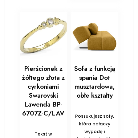
Pierścionek z
Sofa z funkcją
żółtego złota z
spania Dot
cyrkoniami
musztardowa,
Swarovski
obłe kształty
Lawenda BP-
6707Z-C/LAV
Poszukujesz sofy,
która połączy
wygodę i
Tekst w