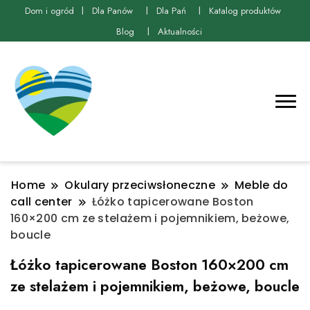
Dom i ogród
Dla Panów
Dla Pań
Katalog produktów
Blog
Aktualności
Home
Okulary przeciwsłoneczne
Meble do
call center
Łóżko tapicerowane Boston
160×200 cm ze stelażem i pojemnikiem, beżowe,
boucle
Łóżko tapicerowane Boston 160×200 cm
ze stelażem i pojemnikiem, beżowe, boucle