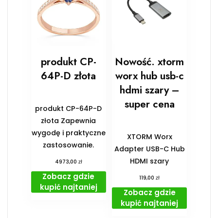
produkt CP-
Nowość. xtorm
64P-D złota
worx hub usb-c
hdmi szary –
super cena
produkt CP-64P-D
złota Zapewnia
wygodę i praktyczne
XTORM Worx
zastosowanie.
Adapter USB-C Hub
HDMI szary
zł
4973,00
Zobacz gdzie
zł
119,00
kupić najtaniej
Zobacz gdzie
kupić najtaniej