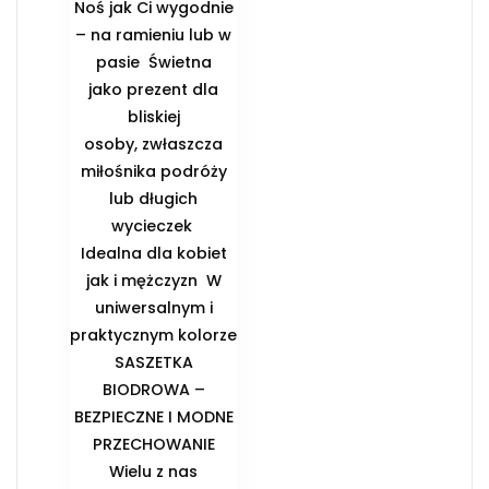
Noś jak Ci wygodnie
– na ramieniu lub w
pasie ️ Świetna
jako prezent dla
bliskiej
osoby, zwłaszcza
miłośnika podróży
lub długich
wycieczek ️
Idealna dla kobiet
jak i mężczyzn ️ W
uniwersalnym i
praktycznym kolorze
️SASZETKA
BIODROWA –
BEZPIECZNE I MODNE
PRZECHOWANIE️
Wielu z nas