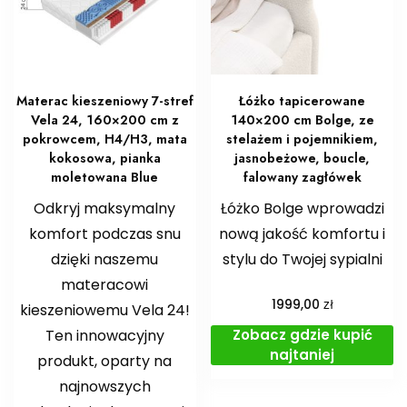
Materac kieszeniowy 7-stref
Łóżko tapicerowane
Vela 24, 160×200 cm z
140×200 cm Bolge, ze
pokrowcem, H4/H3, mata
stelażem i pojemnikiem,
kokosowa, pianka
jasnobeżowe, boucle,
moletowana Blue
falowany zagłówek
Odkryj maksymalny
Łóżko Bolge wprowadzi
komfort podczas snu
nową jakość komfortu i
dzięki naszemu
stylu do Twojej sypialni
materacowi
zł
1999,00
kieszeniowemu Vela 24!
Zobacz gdzie kupić
Ten innowacyjny
najtaniej
produkt, oparty na
najnowszych