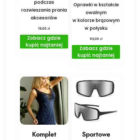
podczas
Oprawki w kształcie
rozwieszania prania
owalnym
akcesoriów
w kolorze brązowym
w połysku
zł
19,00
Zobacz gdzie
zł
93,00
kupić najtaniej
Zobacz gdzie
kupić najtaniej
Komplet
Sportowe