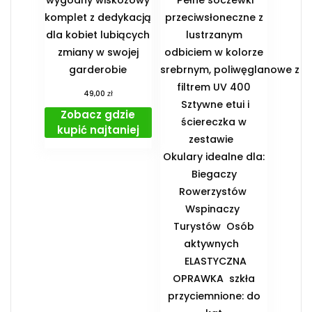
wygodny wiskozowy
Pełne soczewki
komplet z dedykacją
przeciwsłoneczne z
dla kobiet lubiących
lustrzanym
zmiany w swojej
odbiciem w kolorze
garderobie
srebrnym, poliwęglanowe z
filtrem UV 400
zł
49,00
Sztywne etui i
Zobacz gdzie
ściereczka w
kupić najtaniej
zestawie
️Okulary idealne dla:
️ Biegaczy ️
Rowerzystów ️
Wspinaczy ️
Turystów ️ Osób
aktywnych
️ ELASTYCZNA
OPRAWKA ️ szkła
przyciemnione: do