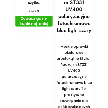
m ST331
użytku.
UV400
zł
98,00
polaryzacyjne
Zobacz gdzie
fotochromowe
kupić najtaniej
blue light szary
Męskie oprawki
okularowe
prostokątne Stylion
Rodzaj m ST331
UV400
polaryzacyjne
fotochromowe blue
light szary To
praktyczne
rozwiązanie dla
osób szukających