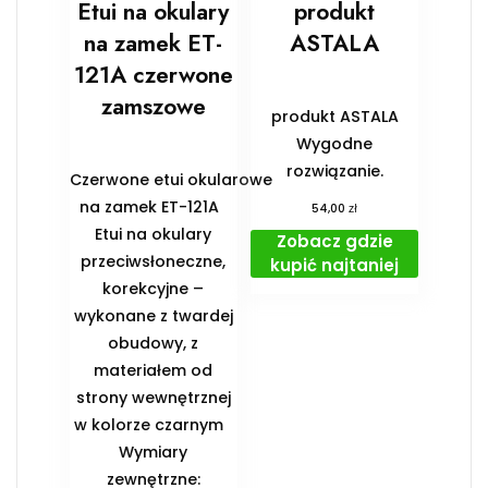
Etui na okulary
produkt
na zamek ET-
ASTALA
121A czerwone
zamszowe
produkt ASTALA
Wygodne
rozwiązanie.
Czerwone etui okularowe
na zamek ET-121A
zł
54,00
Etui na okulary
Zobacz gdzie
przeciwsłoneczne,
kupić najtaniej
korekcyjne –
wykonane z twardej
obudowy, z
materiałem od
strony wewnętrznej
w kolorze czarnym
️Wymiary
zewnętrzne: