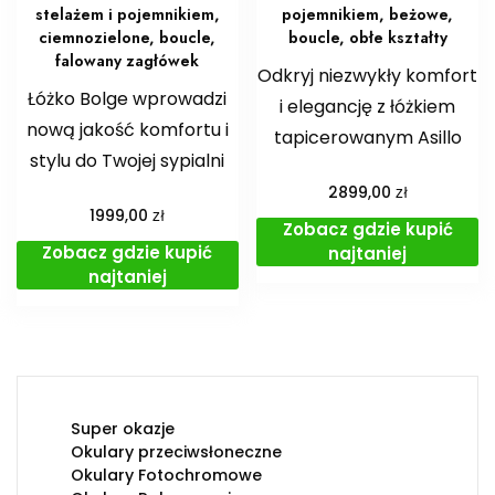
stelażem i pojemnikiem,
pojemnikiem, beżowe,
ciemnozielone, boucle,
boucle, obłe kształty
falowany zagłówek
Odkryj niezwykły komfort
Łóżko Bolge wprowadzi
i elegancję z łóżkiem
nową jakość komfortu i
tapicerowanym Asillo
stylu do Twojej sypialni
zł
2899,00
zł
1999,00
Zobacz gdzie kupić
Zobacz gdzie kupić
najtaniej
najtaniej
Super okazje
Okulary przeciwsłoneczne
Okulary Fotochromowe