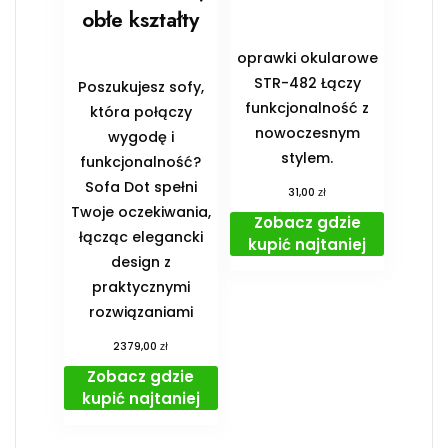
obłe kształty
oprawki okularowe
STR-482 Łączy
Poszukujesz sofy,
funkcjonalność z
która połączy
nowoczesnym
wygodę i
stylem.
funkcjonalność?
Sofa Dot spełni
zł
31,00
Twoje oczekiwania,
Zobacz gdzie
łącząc elegancki
kupić najtaniej
design z
praktycznymi
rozwiązaniami
zł
2379,00
Zobacz gdzie
kupić najtaniej