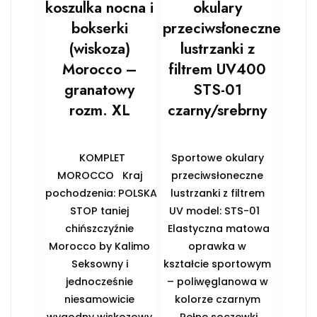
koszulka nocna i
okulary
bokserki
przeciwsłoneczne
(wiskoza)
lustrzanki z
Morocco –
filtrem UV400
granatowy
STS-01
rozm. XL
czarny/srebrny
KOMPLET
Sportowe okulary
MOROCCO Kraj
przeciwsłoneczne
pochodzenia: POLSKA
lustrzanki z filtrem
STOP taniej
UV model: STS-01
chińszczyźnie
Elastyczna matowa
Morocco by Kalimo
oprawka w
Seksowny i
kształcie sportowym
jednocześnie
– poliwęglanowa w
niesamowicie
kolorze czarnym