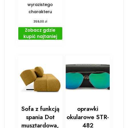
wyrazistego
charakteru
zł
359,00
Zobacz gdzie
kupić najtaniej
Sofa z funkcją
oprawki
spania Dot
okularowe STR-
musztardowa,
482