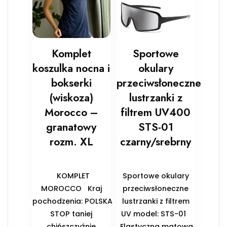
Komplet
Sportowe
koszulka nocna i
okulary
bokserki
przeciwsłoneczne
(wiskoza)
lustrzanki z
Morocco –
filtrem UV400
granatowy
STS-01
rozm. XL
czarny/srebrny
KOMPLET
Sportowe okulary
MOROCCO Kraj
przeciwsłoneczne
pochodzenia: POLSKA
lustrzanki z filtrem
STOP taniej
UV model: STS-01
chińszczyźnie
Elastyczna matowa