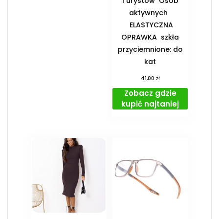
Turystów ️ Osób
aktywnych
️ ELASTYCZNA
OPRAWKA ️ szkła
przyciemnione: do
kat
zł
41,00
Zobacz gdzie
kupić najtaniej