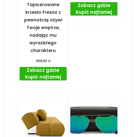
Tapicerowane
Zobacz gdzie
kupić najtaniej
krzesło Fresno z
pewnością ożywi
Twoje wnętrze,
nadając mu
wyrazistego
charakteru
zł
359,00
Zobacz gdzie
kupić najtaniej