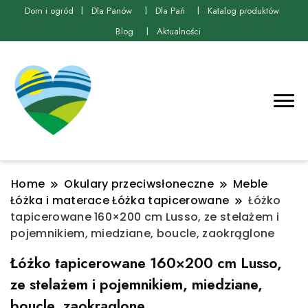
Dom i ogród
Dla Panów
Dla Pań
Katalog produktów
Blog
Aktualności
Home
Okulary przeciwsłoneczne
Meble
Łóżka i materace Łóżka tapicerowane
Łóżko
tapicerowane 160×200 cm Lusso, ze stelażem i
pojemnikiem, miedziane, boucle, zaokrąglone
Łóżko tapicerowane 160×200 cm Lusso,
ze stelażem i pojemnikiem, miedziane,
boucle, zaokrąglone