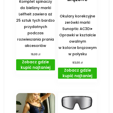
Komplet spinaczy
do bielizny marki
Leifheit zawiera aż
Okulary korekcyjne
25 sztuk tych bardzo
zerówki marki
przydatnych
Sunoptic AC3D➤
podczas
Oprawki w kształcie
rozwieszania prania
owalnym
akcesoriów
w kolorze brązowym
w połysku
zł
19,00
Zobacz gdzie
zł
93,00
kupić najtaniej
Zobacz gdzie
kupić najtaniej