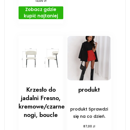
zł
13,00
Zobacz gdzie
kupić najtaniej
Krzesło do
produkt
jadalni Fresno,
kremowe/czarne
produkt Sprawdzi
nogi, boucle
się na co dzień.
zł
87,00