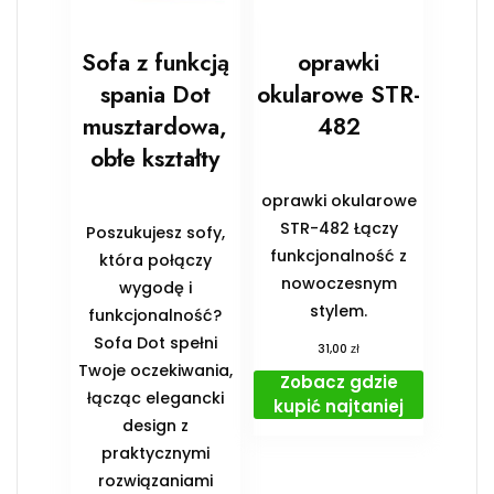
Sofa z funkcją
oprawki
spania Dot
okularowe STR-
musztardowa,
482
obłe kształty
oprawki okularowe
STR-482 Łączy
Poszukujesz sofy,
funkcjonalność z
która połączy
nowoczesnym
wygodę i
stylem.
funkcjonalność?
Sofa Dot spełni
zł
31,00
Twoje oczekiwania,
Zobacz gdzie
łącząc elegancki
kupić najtaniej
design z
praktycznymi
rozwiązaniami