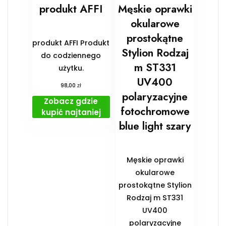
produkt AFFI
Męskie oprawki
okularowe
prostokątne
produkt AFFI Produkt
Stylion Rodzaj
do codziennego
m ST331
użytku.
UV400
zł
98,00
polaryzacyjne
Zobacz gdzie
fotochromowe
kupić najtaniej
blue light szary
Męskie oprawki
okularowe
prostokątne Stylion
Rodzaj m ST331
UV400
polaryzacyjne