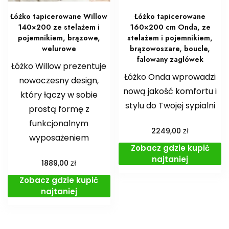
Łóżko tapicerowane Willow
Łóżko tapicerowane
140×200 ze stelażem i
160×200 cm Onda, ze
pojemnikiem, brązowe,
stelażem i pojemnikiem,
welurowe
brązowoszare, boucle,
falowany zagłówek
Łóżko Willow prezentuje
Łóżko Onda wprowadzi
nowoczesny design,
nową jakość komfortu i
który łączy w sobie
stylu do Twojej sypialni
prostą formę z
funkcjonalnym
zł
2249,00
wyposażeniem
Zobacz gdzie kupić
najtaniej
zł
1889,00
Zobacz gdzie kupić
najtaniej