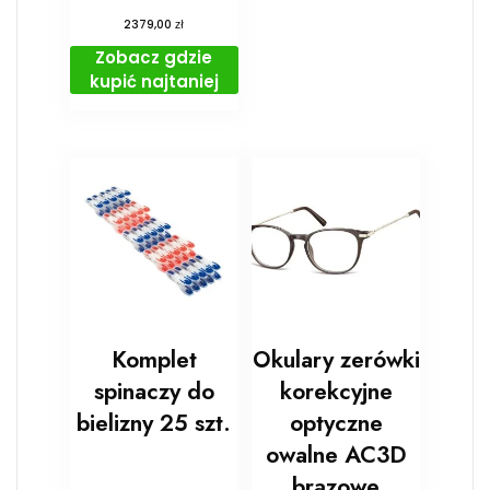
zł
2379,00
Zobacz gdzie
kupić najtaniej
Komplet
Okulary zerówki
spinaczy do
korekcyjne
bielizny 25 szt.
optyczne
owalne AC3D
brązowe