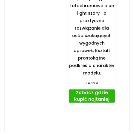
fotochromowe blue
light szary To
praktyczne
rozwiązanie dla
osób szukających
wygodnych
oprawek. Kształt
prostokątne
podkreśla charakter
modelu.
zł
64,00
Zobacz gdzie
kupić najtaniej