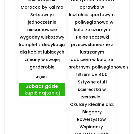
Morocco by Kalimo
oprawka w
Seksowny i
kształcie sportowym
jednocześnie
– poliwęglanowa w
niesamowicie
kolorze czarnym
wygodny wiskozowy
Pełne soczewki
komplet z dedykacją
przeciwsłoneczne z
dla kobiet lubiących
lustrzanym
zmiany w swojej
odbiciem w kolorze
garderobie
srebrnym, poliwęglanowe z
filtrem UV 400
zł
49,00
Sztywne etui i
Zobacz gdzie
ściereczka w
kupić najtaniej
zestawie
️Okulary idealne dla:
️ Biegaczy ️
Rowerzystów ️
Wspinaczy ️