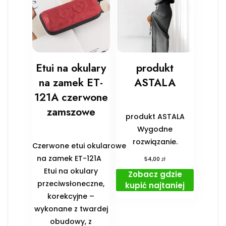
Etui na okulary
produkt
na zamek ET-
ASTALA
121A czerwone
zamszowe
produkt ASTALA
Wygodne
rozwiązanie.
Czerwone etui okularowe
na zamek ET-121A
zł
54,00
Etui na okulary
Zobacz gdzie
przeciwsłoneczne,
kupić najtaniej
korekcyjne –
wykonane z twardej
obudowy, z