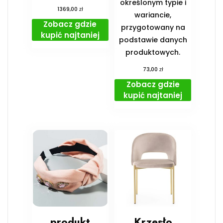
określonym typie i
zł
1369,00
wariancie,
Zobacz gdzie
przygotowany na
kupić najtaniej
podstawie danych
produktowych.
zł
73,00
Zobacz gdzie
kupić najtaniej
produkt
Krzesło