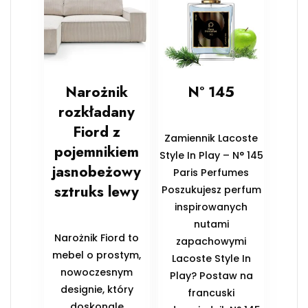
Narożnik
N° 145
rozkładany
Fiord z
Zamiennik Lacoste
pojemnikiem
Style In Play – N° 145
jasnobeżowy
Paris Perfumes
sztruks lewy
Poszukujesz perfum
inspirowanych
nutami
Narożnik Fiord to
zapachowymi
mebel o prostym,
Lacoste Style In
nowoczesnym
Play? Postaw na
designie, który
francuski
doskonale