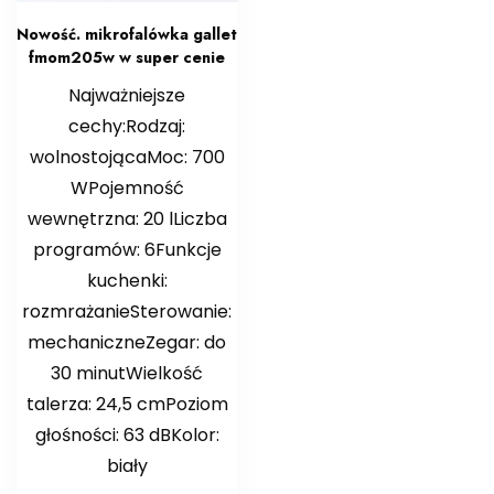
Nowość. mikrofalówka gallet
fmom205w w super cenie
Najważniejsze
cechy:Rodzaj:
wolnostojącaMoc: 700
WPojemność
wewnętrzna: 20 lLiczba
programów: 6Funkcje
kuchenki:
rozmrażanieSterowanie:
mechaniczneZegar: do
30 minutWielkość
talerza: 24,5 cmPoziom
głośności: 63 dBKolor:
biały