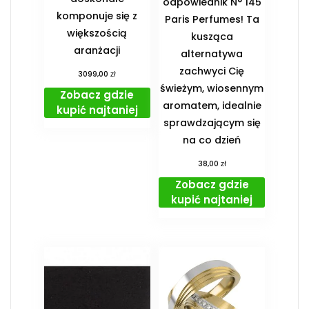
odpowiednik N° 145
komponuje się z
Paris Perfumes! Ta
większością
kusząca
aranżacji
alternatywa
zachwyci Cię
zł
3099,00
świeżym, wiosennym
Zobacz gdzie
aromatem, idealnie
kupić najtaniej
sprawdzającym się
na co dzień
zł
38,00
Zobacz gdzie
kupić najtaniej