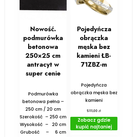
Nowość.
Pojedyńcza
podmurówka
obrączka
betonowa
męska bez
250×25 cm
kamieni ŁB-
antracyt w
71ZBZ-m
super cenie
Pojedyńcza
obrączka męska bez
Podmurówka
kamieni
betonowa pełna –
250 cm / 20 cm
zł
5111,00
Szerokość – 250 cm
Zobacz gdzie
Wysokość – 20 cm
kupić najtaniej
Grubość – 6 cm