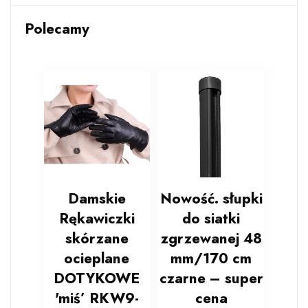
Polecamy
Damskie
Nowość. słupki
Rękawiczki
do siatki
skórzane
zgrzewanej 48
ocieplane
mm/170 cm
DOTYKOWE
czarne – super
'miś’ RKW9-
cena