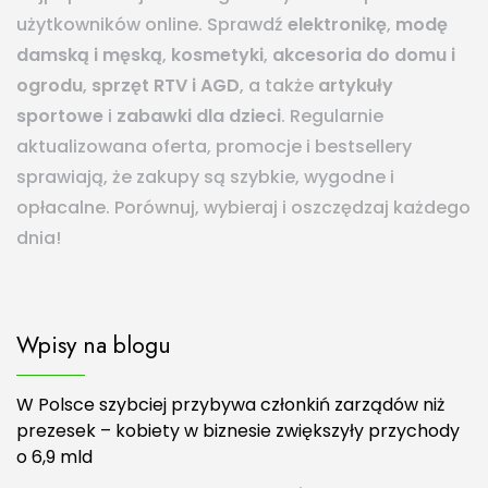
użytkowników online. Sprawdź
elektronikę
,
modę
damską i męską
,
kosmetyki
,
akcesoria do domu i
ogrodu
,
sprzęt RTV i AGD
, a także
artykuły
sportowe
i
zabawki dla dzieci
. Regularnie
aktualizowana oferta, promocje i bestsellery
sprawiają, że zakupy są szybkie, wygodne i
opłacalne. Porównuj, wybieraj i oszczędzaj każdego
dnia!
Wpisy na blogu
W Polsce szybciej przybywa członkiń zarządów niż
prezesek – kobiety w biznesie zwiększyły przychody
o 6,9 mld