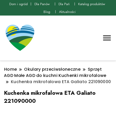
Dom i ogród
Dla Panów
Dla Pań
Katalog produktów
Blog
Aktualności
Home
Okulary przeciwsłoneczne
Sprzęt
AGD Małe AGD do kuchni Kuchenki mikrofalowe
Kuchenka mikrofalowa ETA Galiato 221090000
Kuchenka mikrofalowa ETA Galiato
221090000