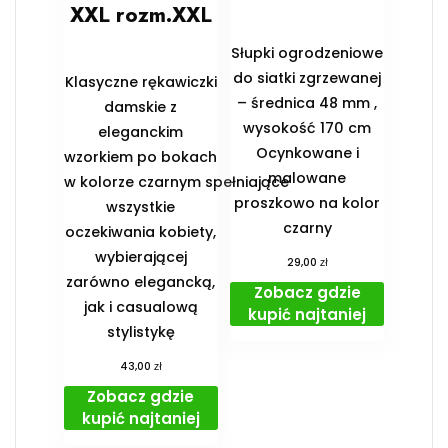
XXL rozm.XXL
Słupki ogrodzeniowe
do siatki zgrzewanej
Klasyczne rękawiczki
– średnica 48 mm ,
damskie z
wysokość 170 cm
eleganckim
Ocynkowane i
wzorkiem po bokach
malowane
w kolorze czarnym spełniające
proszkowo na kolor
wszystkie
czarny
oczekiwania kobiety,
wybierającej
zł
29,00
zarówno elegancką,
Zobacz gdzie
jak i casualową
kupić najtaniej
stylistykę
zł
43,00
Zobacz gdzie
kupić najtaniej