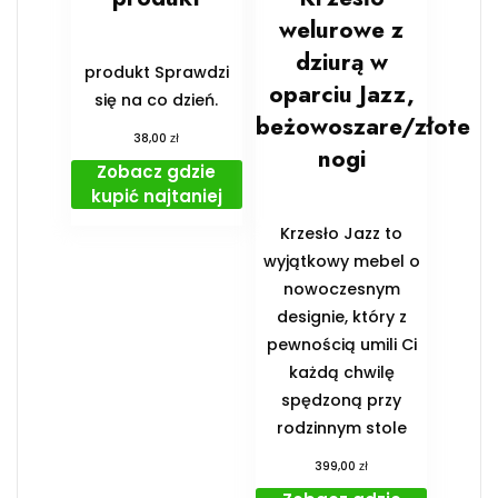
welurowe z
dziurą w
produkt Sprawdzi
oparciu Jazz,
się na co dzień.
beżowoszare/złote
zł
38,00
nogi
Zobacz gdzie
kupić najtaniej
Krzesło Jazz to
wyjątkowy mebel o
nowoczesnym
designie, który z
pewnością umili Ci
każdą chwilę
spędzoną przy
rodzinnym stole
zł
399,00