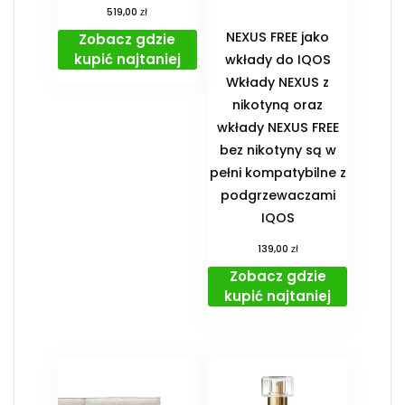
zł
519,00
NEXUS FREE jako
Zobacz gdzie
kupić najtaniej
wkłady do IQOS
Wkłady NEXUS z
nikotyną oraz
wkłady NEXUS FREE
bez nikotyny są w
pełni kompatybilne z
podgrzewaczami
IQOS
zł
139,00
Zobacz gdzie
kupić najtaniej