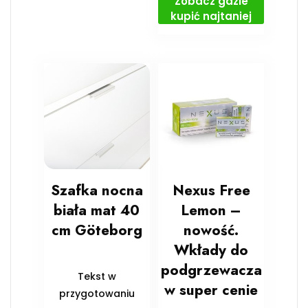
Zobacz gdzie
kupić najtaniej
Szafka nocna
Nexus Free
biała mat 40
Lemon –
cm Göteborg
nowość.
Wkłady do
podgrzewacza
Tekst w
w super cenie
przygotowaniu