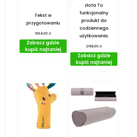
złota To
funkcjonalny
Tekst w
produkt do
przygotowaniu
codziennego
zł
1654,00
użytkowania.
Zobacz gdzie
zł
2198,00
kupić najtaniej
Zobacz gdzie
kupić najtaniej