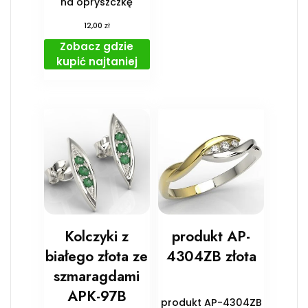
na opryszczkę
zł
12,00
Zobacz gdzie
kupić najtaniej
Kolczyki z
produkt AP-
białego złota ze
4304ZB złota
szmaragdami
APK-97B
produkt AP-4304ZB