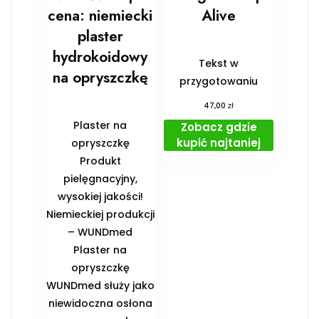
cena: niemiecki
Alive
plaster
hydrokoidowy
Tekst w
na opryszczkę
przygotowaniu
zł
47,00
Plaster na
Zobacz gdzie
kupić najtaniej
opryszczkę
Produkt
pielęgnacyjny,
wysokiej jakości!
Niemieckiej produkcji
– WUNDmed
Plaster na
opryszczkę
WUNDmed służy jako
niewidoczna osłona