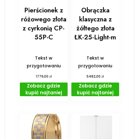
Pierścionek z
Obrączka
różowego złota
klasyczna z
z cyrkonią CP-
żółtego złota
55P-C
ŁK-25-Light-m
Tekst w
Tekst w
przygotowaniu
przygotowaniu
zł
zł
1779,00
5482,00
Zobacz gdzie
Zobacz gdzie
kupić najtaniej
kupić najtaniej