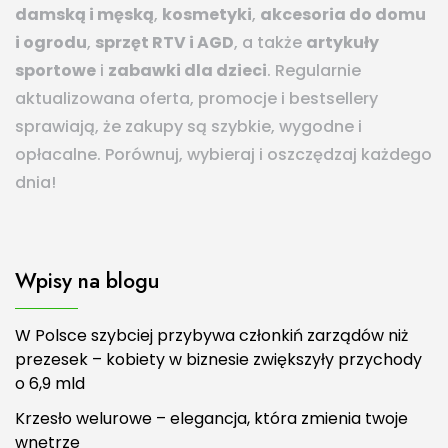
damską i męską
,
kosmetyki
,
akcesoria do domu
i ogrodu
,
sprzęt RTV i AGD
, a także
artykuły
sportowe
i
zabawki dla dzieci
. Regularnie
aktualizowana oferta, promocje i bestsellery
sprawiają, że zakupy są szybkie, wygodne i
opłacalne. Porównuj, wybieraj i oszczędzaj każdego
dnia!
Wpisy na blogu
W Polsce szybciej przybywa członkiń zarządów niż
prezesek – kobiety w biznesie zwiększyły przychody
o 6,9 mld
Krzesło welurowe – elegancja, która zmienia twoje
wnętrze