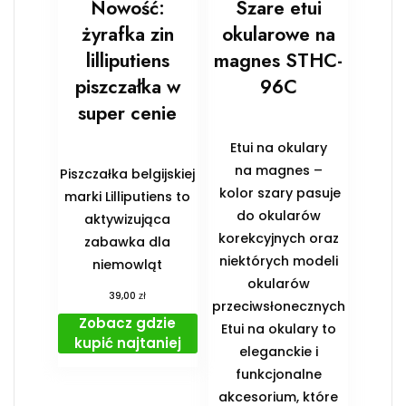
Nowość:
Szare etui
żyrafka zin
okularowe na
lilliputiens
magnes STHC-
piszczałka w
96C
super cenie
Etui na okulary
na magnes –
Piszczałka belgijskiej
kolor szary pasuje
marki Lilliputiens to
do okularów
aktywizująca
korekcyjnych oraz
zabawka dla
niektórych modeli
niemowląt
okularów
zł
39,00
przeciwsłonecznych
Zobacz gdzie
Etui na okulary to
kupić najtaniej
eleganckie i
funkcjonalne
akcesorium, które