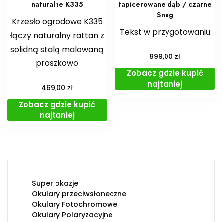
naturalne K335
tapicerowane dąb / czarne
Snug
Krzesło ogrodowe K335
Tekst w przygotowaniu
łączy naturalny rattan z
solidną stalą malowaną
zł
899,00
proszkowo
Zobacz gdzie kupić
najtaniej
zł
469,00
Zobacz gdzie kupić
najtaniej
Super okazje
Okulary przeciwsłoneczne
Okulary Fotochromowe
Okulary Polaryzacyjne