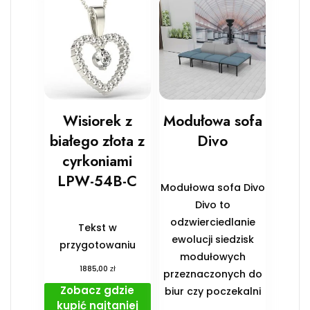
Wisiorek z
Modułowa sofa
białego złota z
Divo
cyrkoniami
LPW-54B-C
Modułowa sofa Divo
Divo to
odzwierciedlanie
Tekst w
ewolucji siedzisk
przygotowaniu
modułowych
zł
1885,00
przeznaczonych do
Zobacz gdzie
biur czy poczekalni
kupić najtaniej