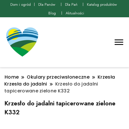
Dom i ogród
Dla Panów
Dla Pań
Katalog produktów
Blog
Aktualności
Home
Okulary przeciwsłoneczne
Krzesła
Krzesła do jadalni
Krzesło do jadalni
tapicerowane zielone K332
Krzesło do jadalni tapicerowane zielone
K332