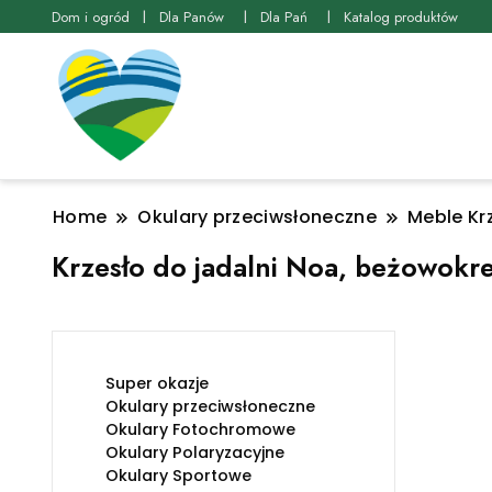
Dom i ogród
Dla Panów
Dla Pań
Katalog produktów
Home
Okulary przeciwsłoneczne
Meble Krz
Krzesło do jadalni Noa, beżowok
Super okazje
Okulary przeciwsłoneczne
Okulary Fotochromowe
Okulary Polaryzacyjne
Okulary Sportowe