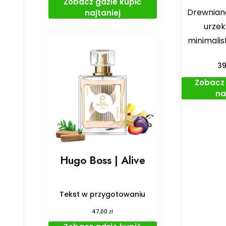
Zobacz gdzie kupić
Drewniane
najtaniej
urzek
minimali
3
Zobacz 
na
Hugo Boss | Alive
Tekst w przygotowaniu
zł
47,00