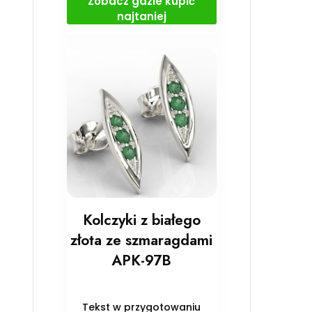
Zobacz gdzie kupić
najtaniej
Kolczyki z białego
złota ze szmaragdami
APK-97B
Tekst w przygotowaniu