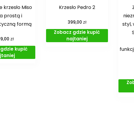
 krzesło Miso
Krzesło Pedro 2
a prostą i
niez
zł
399,00
styczną formą
styl,
Zobacz gdzie kupić
najtaniej
zł
99,00
gdzie kupić
funkcj
jtaniej
Zo