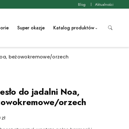
Blog
Aktualności
orie
Super okazje
Katalog produktów
 Noa, beżowokremowe/orzech
esło do jadalni Noa,
żowokremowe/orzech
zł
0