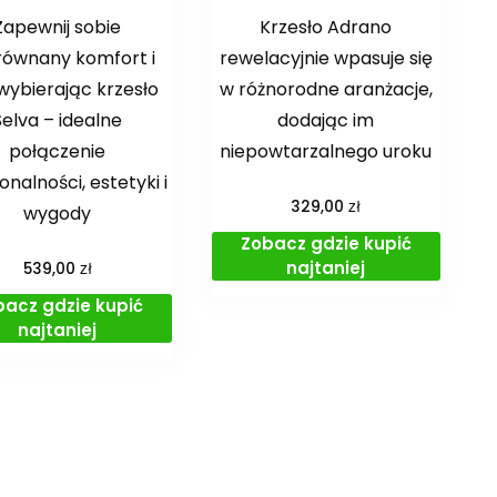
Zapewnij sobie
Krzesło Adrano
równany komfort i
rewelacyjnie wpasuje się
 wybierając krzesło
w różnorodne aranżacje,
Selva – idealne
dodając im
połączenie
niepowtarzalnego uroku
onalności, estetyki i
zł
329,00
wygody
Zobacz gdzie kupić
najtaniej
zł
539,00
bacz gdzie kupić
najtaniej