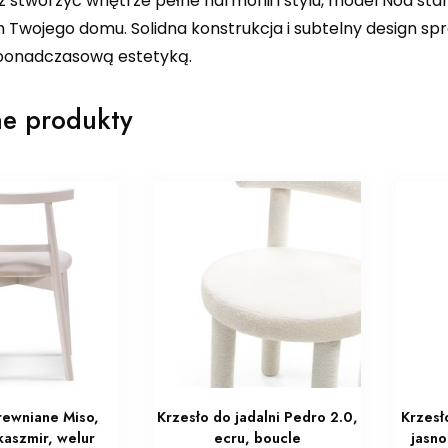
z stworzyć wnętrze pełne harmonii i stylu, model Noa sta
wojego domu. Solidna konstrukcja i subtelny design spraw
ponadczasową estetyką.
e produkty
rewniane Miso,
Krzesło do jadalni Pedro 2.0,
Krzesł
kaszmir, welur
ecru, boucle
jasn