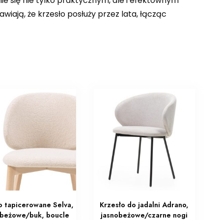
nie się nie tylko praktycznym, ale i efektownym
iają, że krzesło posłuży przez lata, łącząc
o tapicerowane Selva,
Krzesło do jadalni Adrano,
obeżowe/buk, boucle
jasnobeżowe/czarne nogi