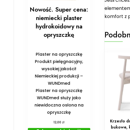
Jeśli chces
elementem T
Nowość. Super cena:
komfort z 
niemiecki plaster
hydrokoidowy na
Podobn
opryszczkę
Plaster na opryszczkę
Produkt pielęgnacyjny,
wysokiej jakości!
Niemieckiej produkcji –
WUNDmed
Plaster na opryszczkę
WUNDmed służy jako
niewidoczna osłona na
opryszczkę
Krzesło d
zł
12,00
bukowe, 