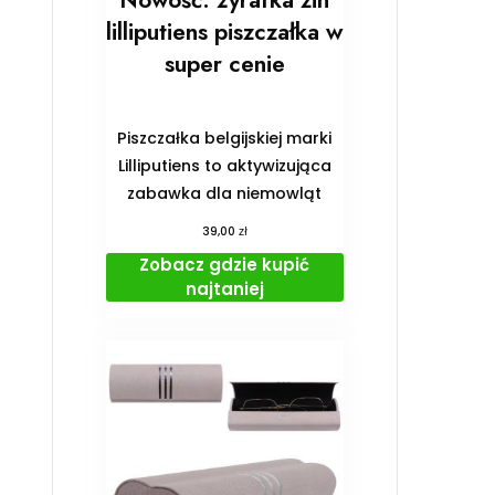
Nowość: żyrafka zin
lilliputiens piszczałka w
super cenie
Piszczałka belgijskiej marki
Lilliputiens to aktywizująca
zabawka dla niemowląt
zł
39,00
Zobacz gdzie kupić
najtaniej