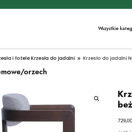
Wszystkie kateg
esła i fotele Krzesła do jadalni
Krzesło do jadalni
remowe/orzech
Krz
be
729,0