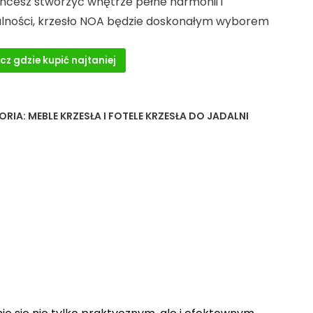
chcesz stworzyć wnętrze pełne harmonii i
ulności, krzesło NOA będzie doskonałym wyborem
cz gdzie kupić najtaniej
ORIA:
MEBLE KRZESŁA I FOTELE KRZESŁA DO JADALNI