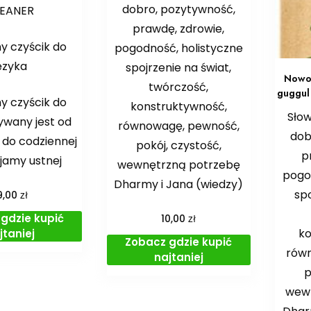
dobro, pozytywność,
LEANER
prawdę, zdrowie,
y czyścik do
pogodność, holistyczne
ęzyka
spojrzenie na świat,
Nowoś
twórczość,
guggul 
y czyścik do
konstruktywność,
Sło
ywany jest od
równowagę, pewność,
dob
t do codziennej
pokój, czystość,
p
 jamy ustnej
wewnętrzną potrzebę
pogo
Dharmy i Jana (wiedzy)
spo
zł
9,00
zł
gdzie kupić
10,00
ko
jtaniej
Zobacz gdzie kupić
rów
najtaniej
p
wew