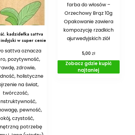
farba do włosów –
Orzechowy Brąz 10g
Opakowanie zawiera
kompozycję rzadkich
ć. kadzidełka sattva
ajurwedyjskich ziół
indyjski w super cenie
wo sattva oznacza
zł
5,00
ro, pozytywność,
Zobacz gdzie kupić
rawdę, zdrowie,
najtaniej
dność, holistyczne
jrzenie na świat,
twórczość,
nstruktywność,
nowagę, pewność,
okój, czystość,
nętrzną potrzebę