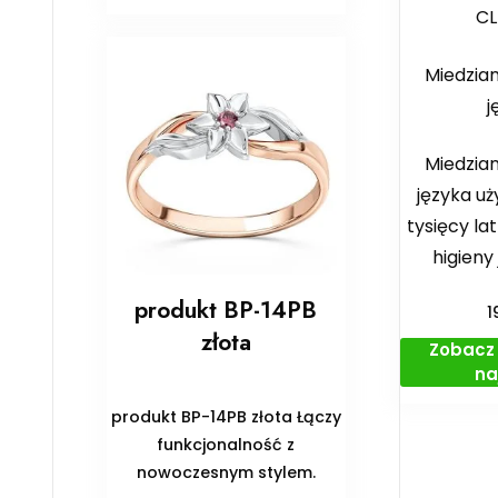
C
Miedzian
j
Miedzian
języka uż
tysięcy la
higieny
produkt BP-14PB
1
złota
Zobacz 
na
produkt BP-14PB złota Łączy
funkcjonalność z
nowoczesnym stylem.