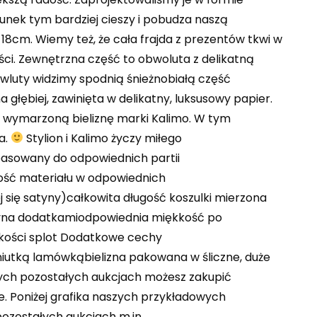
unek tym bardziej cieszy i pobudza naszą
18cm. Wiemy też, że cała frajda z prezentów tkwi w
ści. Zewnętrzna część to obwoluta z delikatną
owluty widzimy spodnią śnieżnobiałą część
 głębiej, zawinięta w delikatny, luksusowy papier.
ą wymarzoną bieliznę marki Kalimo. W tym
a.
Stylion i Kalimo życzy miłego
pasowany do odpowiednich partii
ość materiału w odpowiednich
 się satyny)całkowita długość koszulki mierzona
tyna dodatkamiodpowiednia miękkość po
akości splot Dodatkowe cechy
iutką lamówkąbielizna pakowana w śliczne, duże
ych pozostałych aukcjach możesz zakupić
e. Poniżej grafika naszych przykładowych
ozostałych aukcjach m.in. …