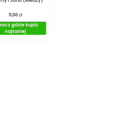
my i Jana (wiedzy)
zł
11,00
bacz gdzie kupić
najtaniej