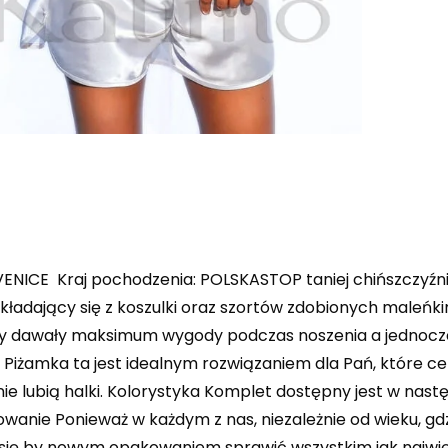
NICE Kraj pochodzenia: POLSKASTOP taniej chińszczyźn
ładający się z koszulki oraz szortów zdobionych maleńki
y dawały maksimum wygody podczas noszenia a jednocześ
 Piżamka ta jest idealnym rozwiązaniem dla Pań, które ce
ie lubią halki. Kolorystyka Komplet dostępny jest w nas
anie Ponieważ w każdym z nas, niezależnie od wieku, gdzi
 się by nowym opakowaniem sprawić wszystkim jak najwię