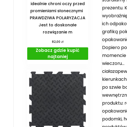
idealnie chroni oczy przed
prezentu. 
promieniami słonecznymi
wyobraźnię
PRAWDZIWA POLARYZACJA
ich odpako
Jest to doskonałe
grafiką po
rozwiązanie m
opakowania,
zł
82,00
Dopiero po
Zobacz gdzie kupić
momencie z
najtaniej
wieczoru… 
ciałazapew
kierunkach
po szwie b
wewnętrzne
produktu: 
opakowanie
podomki, h
produktów.