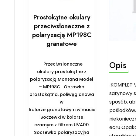
Prostokątne okulary
przeciwsłoneczne z
polaryzacją MP198C
granatowe
Opis
Przeciwsłoneczne
okulary prostokątne z
polaryzacją Montana Model
KOMPLET VE
– MP198C Oprawka
satynowy sk
prostokątna, poliwęglanowa
sposób, ab
w
kolorze granatowym w macie
pośladków.
Soczewki w kolorze
niekonieczn
czarnym z filtrem UV400
ecru Opakow
Soczewka polaryzacyjna
staraliśmy