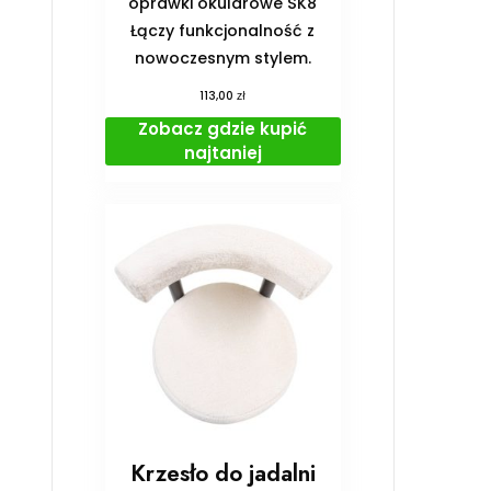
oprawki okularowe SK8
Łączy funkcjonalność z
nowoczesnym stylem.
zł
113,00
Zobacz gdzie kupić
najtaniej
Krzesło do jadalni