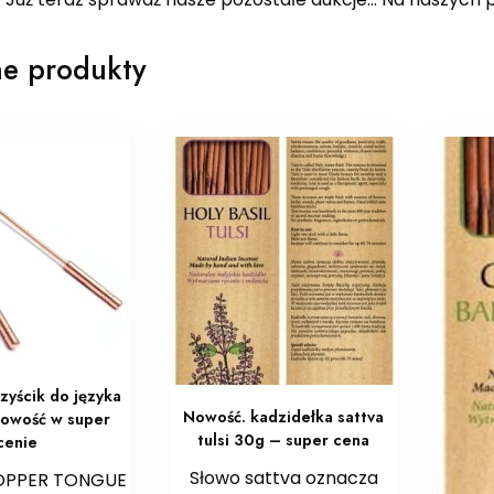
e produkty
zyścik do języka
Nowość. kadzidełka sattva
nowość w super
tulsi 30g – super cena
cenie
Słowo sattva oznacza
OPPER TONGUE