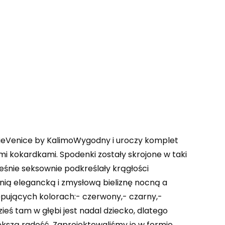
ieVenice by KalimoWygodny i uroczy komplet
mi kokardkami. Spodenki zostały skrojone w taki
nie seksownie podkreślały krągłości
nią elegancką i zmysłową bieliznę nocną a
tępujących kolorach:- czerwony,- czarny,-
eś tam w głębi jest nadal dziecko, dlatego
kszą radość. Zaprojektowaliśmy je w formie