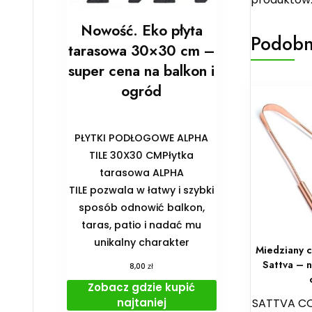
Nowość. Eko płyta
Podobn
tarasowa 30×30 cm –
super cena na balkon i
ogród
PŁYTKI PODŁOGOWE ALPHA
TILE 30X30 CMPłytka
tarasowa ALPHA
TILE pozwala w łatwy i szybki
sposób odnowić balkon,
taras, patio i nadać mu
unikalny charakter
Miedziany c
Sattva – 
zł
8,00
Zobacz gdzie kupić
najtaniej
SATTVA C