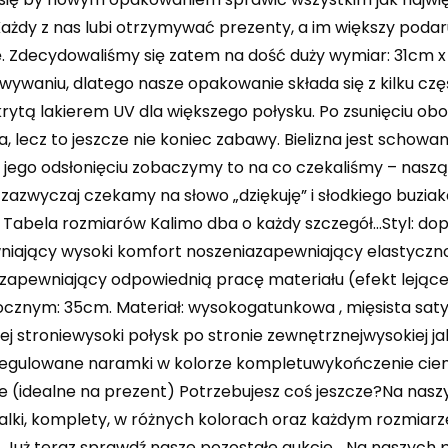
Każdy z nas lubi otrzymywać prezenty, a im większy podar
. Zdecydowaliśmy się zatem na dość duży wymiar: 31cm x 
wywaniu, dlatego nasze opakowanie składa się z kilku czę
krytą lakierem UV dla większego połysku. Po zsunięciu ob
 lecz to jeszcze nie koniec zabawy. Bielizna jest schowana
 jego odsłonięciu zobaczymy to na co czekaliśmy – nasz
azwyczaj czekamy na słowo „dziękuję” i słodkiego buziak
Tabela rozmiarów Kalimo dba o każdy szczegół…Styl: do
niający wysoki komfort noszeniazapewniający elastyczn
zapewniający odpowiednią pracę materiału (efekt lejącej
ocznym: 35cm. Materiał: wysokogatunkowa , mięsista sa
j stroniewysoki połysk po stronie zewnętrznejwysokiej j
regulowane naramki w kolorze kompletuwykończenie cien
 (idealne na prezent) Potrzebujesz coś jeszcze?Na nasz
alki, komplety, w różnych kolorach oraz każdym rozmiarz
 Już teraz sprawdź nasze pozostałe aukcje… Na naszych p