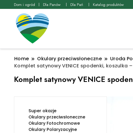
Dom i ogród
Dla Panów
Dla Pań
Katalog produktów
Home
Okulary przeciwsłoneczne
Uroda Po
Komplet satynowy VENICE spodenki, koszulka –
Komplet satynowy VENICE spodenk
Super okazje
Okulary przeciwsłoneczne
Okulary Fotochromowe
Okulary Polaryzacyjne