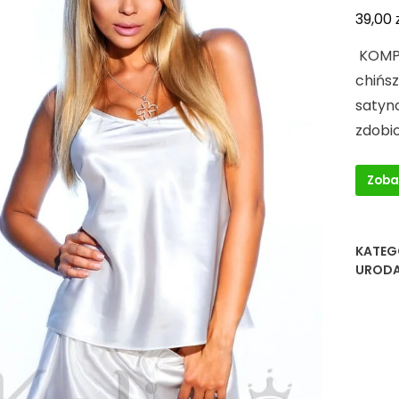
39,00
KOMPL
chińs
satyno
zdobi
Zoba
KATEG
URODA