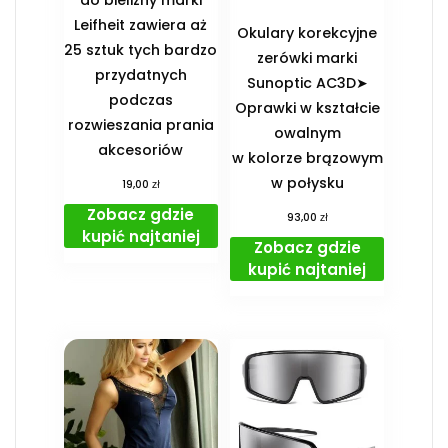
Leifheit zawiera aż
Okulary korekcyjne
25 sztuk tych bardzo
zerówki marki
przydatnych
Sunoptic AC3D➤
podczas
Oprawki w kształcie
rozwieszania prania
owalnym
akcesoriów
w kolorze brązowym
w połysku
zł
19,00
Zobacz gdzie
zł
93,00
kupić najtaniej
Zobacz gdzie
kupić najtaniej