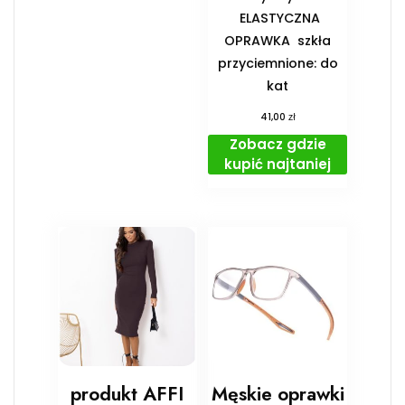
️ ELASTYCZNA
OPRAWKA ️ szkła
przyciemnione: do
kat
zł
41,00
Zobacz gdzie
kupić najtaniej
produkt AFFI
Męskie oprawki