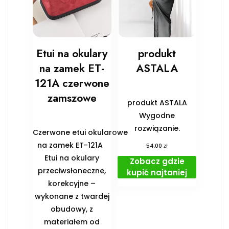
Etui na okulary
produkt
na zamek ET-
ASTALA
121A czerwone
zamszowe
produkt ASTALA
Wygodne
rozwiązanie.
Czerwone etui okularowe
na zamek ET-121A
zł
54,00
Etui na okulary
Zobacz gdzie
przeciwsłoneczne,
kupić najtaniej
korekcyjne –
wykonane z twardej
obudowy, z
materiałem od