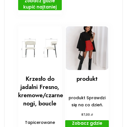
Zobacz gdzie
kupić najtaniej
Krzesło do
produkt
jadalni Fresno,
kremowe/czarne
produkt Sprawdzi
nogi, boucle
się na co dzień.
zł
87,00
Tapicerowane
Zobacz gdzie