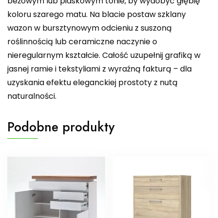
beżowym lub piaskowym tonie, by wydobyć głębię
koloru szarego matu. Na blacie postaw szklany
wazon w bursztynowym odcieniu z suszoną
roślinnością lub ceramiczne naczynie o
nieregularnym kształcie. Całość uzupełnij grafiką w
jasnej ramie i tekstyliami z wyraźną fakturą – dla
uzyskania efektu eleganckiej prostoty z nutą
naturalności.
Podobne produkty