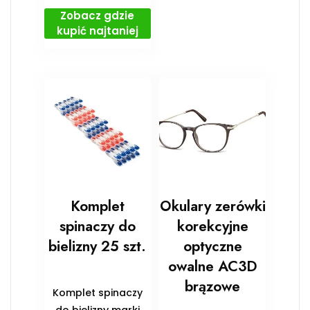
Zobacz gdzie
kupić najtaniej
Komplet
Okulary zerówki
spinaczy do
korekcyjne
bielizny 25 szt.
optyczne
owalne AC3D
brązowe
Komplet spinaczy
do bielizny marki