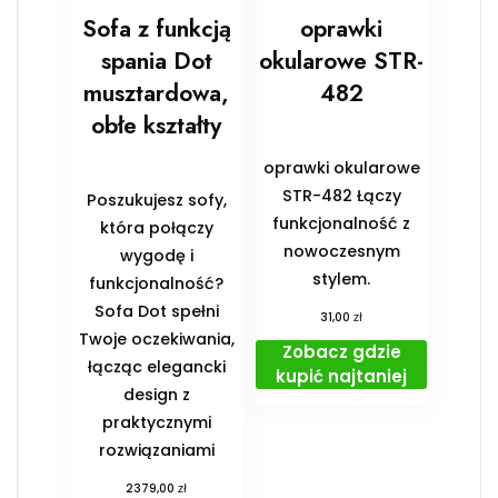
Sofa z funkcją
oprawki
spania Dot
okularowe STR-
musztardowa,
482
obłe kształty
oprawki okularowe
STR-482 Łączy
Poszukujesz sofy,
funkcjonalność z
która połączy
nowoczesnym
wygodę i
stylem.
funkcjonalność?
Sofa Dot spełni
zł
31,00
Twoje oczekiwania,
Zobacz gdzie
łącząc elegancki
kupić najtaniej
design z
praktycznymi
rozwiązaniami
zł
2379,00