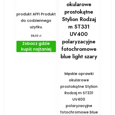
okularowe
prostokątne
produkt AFFI Produkt
Stylion Rodzaj
do codziennego
m ST331
użytku.
UV400
zł
98,00
polaryzacyjne
Zobacz gdzie
fotochromowe
kupić najtaniej
blue light szary
Męskie oprawki
okularowe
prostokątne Stylion
Rodzaj m ST331
UV400
polaryzacyjne
fotochromowe blue