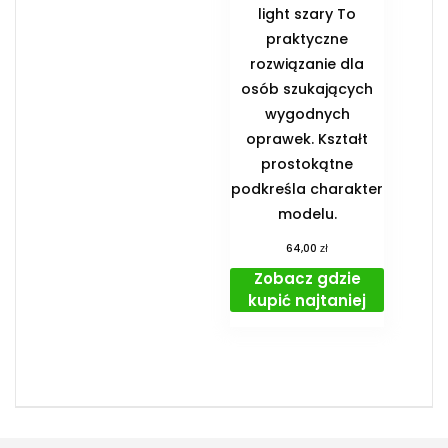
light szary To
praktyczne
rozwiązanie dla
osób szukających
wygodnych
oprawek. Kształt
prostokątne
podkreśla charakter
modelu.
zł
64,00
Zobacz gdzie
kupić najtaniej