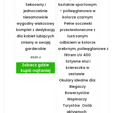
Seksowny i
kształcie sportowym
jednocześnie
– poliwęglanowa w
niesamowicie
kolorze czarnym
wygodny wiskozowy
Pełne soczewki
komplet z dedykacją
przeciwsłoneczne z
dla kobiet lubiących
lustrzanym
zmiany w swojej
odbiciem w kolorze
garderobie
srebrnym, poliwęglanowe z
filtrem UV 400
zł
49,00
Sztywne etui i
Zobacz gdzie
ściereczka w
kupić najtaniej
zestawie
️Okulary idealne dla:
️ Biegaczy ️
Rowerzystów ️
Wspinaczy ️
Turystów ️ Osób
aktywnych