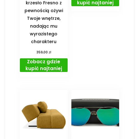
kupić najtaniej
krzesło Fresno z
pewnością ożywi
Twoje wnętrze,
nadając mu
wyrazistego
charakteru
zł
359,00
Zobacz gdzie
kupić najtaniej