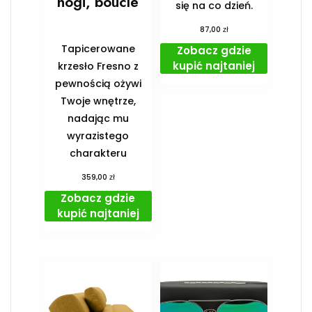
nogi, boucle
się na co dzień.
zł
87,00
Tapicerowane
Zobacz gdzie
kupić najtaniej
krzesło Fresno z
pewnością ożywi
Twoje wnętrze,
nadając mu
wyrazistego
charakteru
zł
359,00
Zobacz gdzie
kupić najtaniej