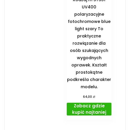
UV400
polaryzacyjne
fotochromowe blue
light szary To
praktyczne
rozwiązanie dla
osób szukających
wygodnych
oprawek. Kształt
prostokątne
podkreśla charakter
modelu.
zł
64,00
Zobacz gdzie
kupić najtaniej