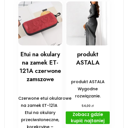
Etui na okulary
produkt
na zamek ET-
ASTALA
121A czerwone
zamszowe
produkt ASTALA
Wygodne
rozwiązanie.
Czerwone etui okularowe
na zamek ET-121A
zł
54,00
Etui na okulary
Zobacz gdzie
przeciwsłoneczne,
kupić najtaniej
korekcyjne –