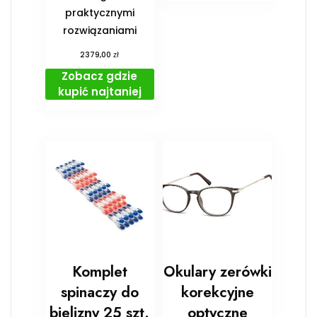
praktycznymi
rozwiązaniami
zł
2379,00
Zobacz gdzie
kupić najtaniej
Komplet
Okulary zerówki
spinaczy do
korekcyjne
bielizny 25 szt.
optyczne