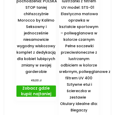
pochodzenia: POLSKA
lustrzanki z filtrem
STOP taniej
UV model: STS-01
chińszczyźnie
Elastyczna matowa
Morocco by Kalimo
oprawka w
Seksowny i
kształcie sportowym
jednocześnie
– poliwęglanowa w
niesamowicie
kolorze czarnym
wygodny wiskozowy
Pełne soczewki
komplet z dedykacją
przeciwsłoneczne z
dla kobiet lubiących
lustrzanym
zmiany w swojej
odbiciem w kolorze
garderobie
srebrnym, poliwęglanowe z
filtrem UV 400
zł
49,00
Sztywne etui i
Zobacz gdzie
ściereczka w
kupić najtaniej
zestawie
️Okulary idealne dla:
️ Biegaczy ️