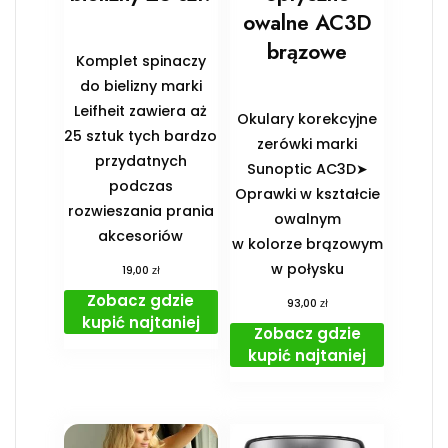
owalne AC3D
brązowe
Komplet spinaczy
do bielizny marki
Leifheit zawiera aż
Okulary korekcyjne
25 sztuk tych bardzo
zerówki marki
przydatnych
Sunoptic AC3D➤
podczas
Oprawki w kształcie
rozwieszania prania
owalnym
akcesoriów
w kolorze brązowym
w połysku
zł
19,00
Zobacz gdzie
zł
93,00
kupić najtaniej
Zobacz gdzie
kupić najtaniej