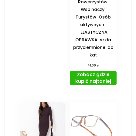
Rowerzystów ️
Wspinaczy ️
Turystów ️ Osób
aktywnych
️ ELASTYCZNA
OPRAWKA ️ szkła
przyciemnione: do
kat
zł
41,00
Zobacz gdzie
kupić najtaniej