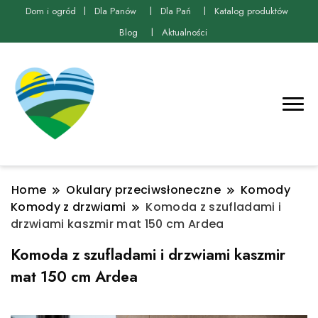
Dom i ogród
Dla Panów
Dla Pań
Katalog produktów
Blog
Aktualności
Home
Okulary przeciwsłoneczne
Komody
Komody z drzwiami
Komoda z szufladami i
drzwiami kaszmir mat 150 cm Ardea
Komoda z szufladami i drzwiami kaszmir
mat 150 cm Ardea