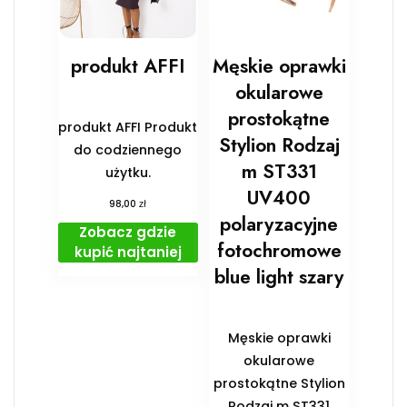
produkt AFFI
Męskie oprawki
okularowe
prostokątne
produkt AFFI Produkt
Stylion Rodzaj
do codziennego
m ST331
użytku.
UV400
zł
98,00
polaryzacyjne
Zobacz gdzie
fotochromowe
kupić najtaniej
blue light szary
Męskie oprawki
okularowe
prostokątne Stylion
Rodzaj m ST331