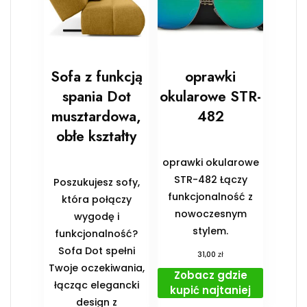
Sofa z funkcją
oprawki
spania Dot
okularowe STR-
musztardowa,
482
obłe kształty
oprawki okularowe
STR-482 Łączy
Poszukujesz sofy,
funkcjonalność z
która połączy
nowoczesnym
wygodę i
stylem.
funkcjonalność?
Sofa Dot spełni
zł
31,00
Twoje oczekiwania,
Zobacz gdzie
łącząc elegancki
kupić najtaniej
design z