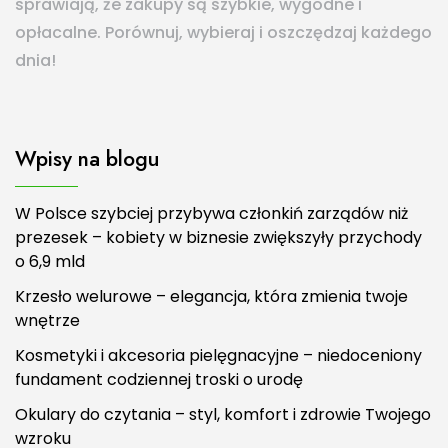
sprawiają, że zakupy są szybkie, wygodne i
opłacalne. Porównuj, wybieraj i oszczędzaj każdego
dnia!
Wpisy na blogu
W Polsce szybciej przybywa członkiń zarządów niż
prezesek – kobiety w biznesie zwiększyły przychody
o 6,9 mld
Krzesło welurowe – elegancja, która zmienia twoje
wnętrze
Kosmetyki i akcesoria pielęgnacyjne – niedoceniony
fundament codziennej troski o urodę
Okulary do czytania – styl, komfort i zdrowie Twojego
wzroku