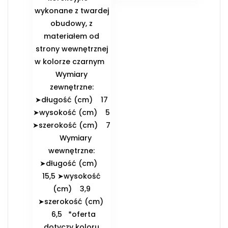
wykonane z twardej
obudowy, z
materiałem od
strony wewnętrznej
w kolorze czarnym
️Wymiary
zewnętrzne:
➤długość (cm) 17
➤wysokość (cm) 5
➤szerokość (cm) 7
️Wymiary
wewnętrzne:
➤długość (cm)
15,5 ➤wysokość
(cm) 3,9
➤szerokość (cm)
6,5 *oferta
dotyczy koloru