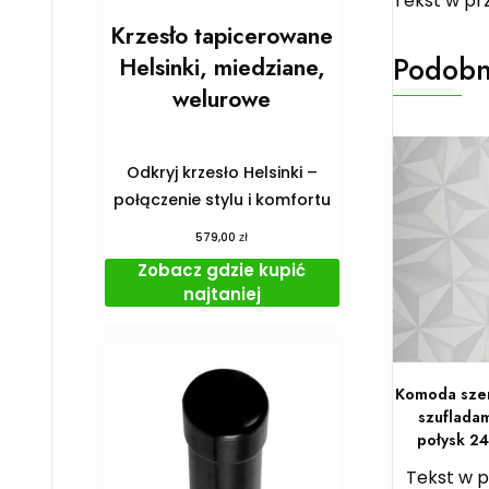
Tekst w pr
Krzesło tapicerowane
Podobn
Helsinki, miedziane,
welurowe
Odkryj krzesło Helsinki –
połączenie stylu i komfortu
zł
579,00
Zobacz gdzie kupić
najtaniej
Komoda szer
szufladam
połysk 2
Tekst w 