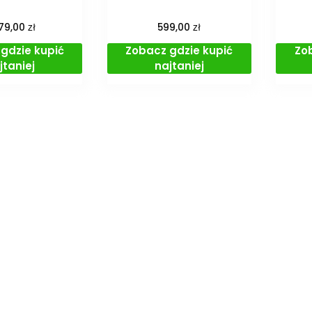
zł
zł
79,00
599,00
gdzie kupić
Zobacz gdzie kupić
Zo
jtaniej
najtaniej