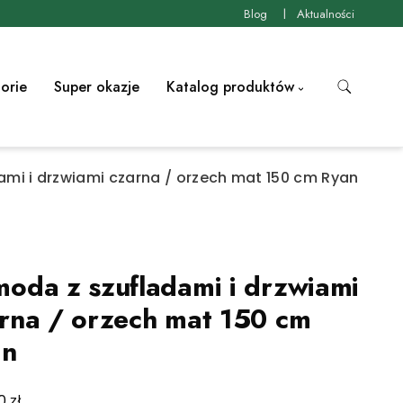
Blog
Aktualności
orie
Super okazje
Katalog produktów
mi i drzwiami czarna / orzech mat 150 cm Ryan
oda z szufladami i drzwiami
rna / orzech mat 150 cm
an
zł
00