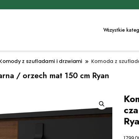
Wszystkie kateg
omody z szufladami i drzwiami
Komoda z szuflada
arna / orzech mat 150 cm Ryan
Kom
cza
Ry
1799,