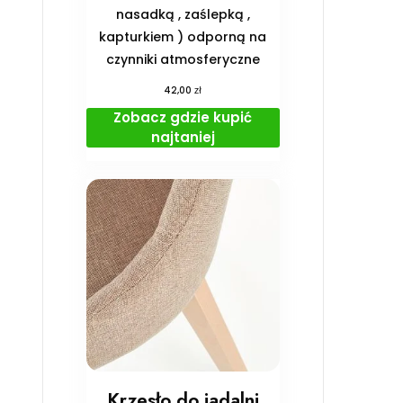
nasadką , zaślepką ,
kapturkiem ) odporną na
czynniki atmosferyczne
zł
42,00
Zobacz gdzie kupić
najtaniej
Krzesło do jadalni