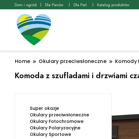
Dom i ogród
Dla Panów
Dla Pań
Katalog produktów
Home
Okulary przeciwsłoneczne
Komody K
Komoda z szufladami i drzwiami cz
Super okazje
Okulary przeciwsłoneczne
Okulary Fotochromowe
Okulary Polaryzacyjne
Okulary Sportowe