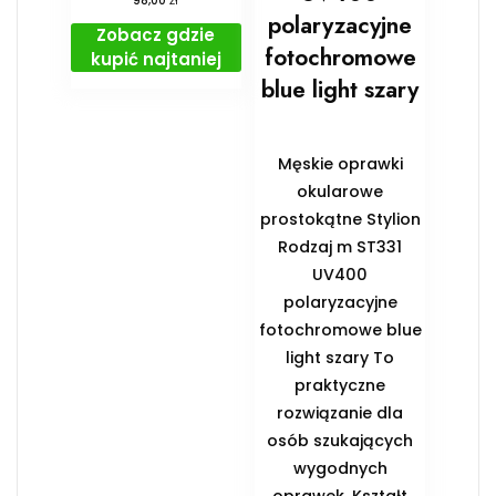
98,00
polaryzacyjne
Zobacz gdzie
fotochromowe
kupić najtaniej
blue light szary
Męskie oprawki
okularowe
prostokątne Stylion
Rodzaj m ST331
UV400
polaryzacyjne
fotochromowe blue
light szary To
praktyczne
rozwiązanie dla
osób szukających
wygodnych