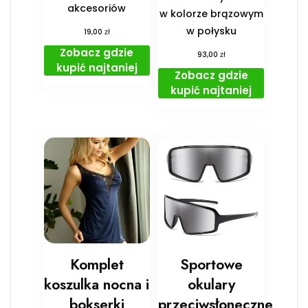
akcesoriów
w kolorze brązowym
w połysku
zł
19,00
Zobacz gdzie
zł
93,00
kupić najtaniej
Zobacz gdzie
kupić najtaniej
Komplet
Sportowe
koszulka nocna i
okulary
bokserki
przeciwsłoneczne