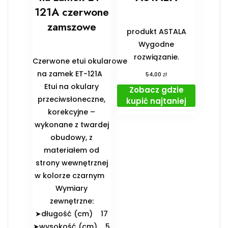
121A czerwone
zamszowe
produkt ASTALA
Wygodne
rozwiązanie.
Czerwone etui okularowe
na zamek ET-121A
zł
54,00
Etui na okulary
Zobacz gdzie
przeciwsłoneczne,
kupić najtaniej
korekcyjne –
wykonane z twardej
obudowy, z
materiałem od
strony wewnętrznej
w kolorze czarnym
️Wymiary
zewnętrzne:
➤długość (cm) 17
➤wysokość (cm) 5