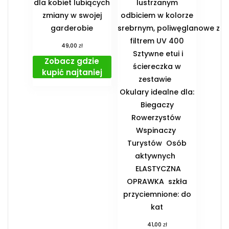
dla kobiet lubiących
lustrzanym
zmiany w swojej
odbiciem w kolorze
garderobie
srebrnym, poliwęglanowe z
filtrem UV 400
zł
49,00
Sztywne etui i
Zobacz gdzie
ściereczka w
kupić najtaniej
zestawie
️Okulary idealne dla:
️ Biegaczy ️
Rowerzystów ️
Wspinaczy ️
Turystów ️ Osób
aktywnych
️ ELASTYCZNA
OPRAWKA ️ szkła
przyciemnione: do
kat
zł
41,00