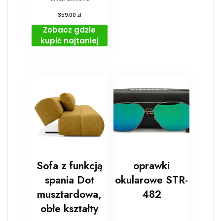
zł
359,00
Zobacz gdzie
kupić najtaniej
Sofa z funkcją
oprawki
spania Dot
okularowe STR-
musztardowa,
482
obłe kształty