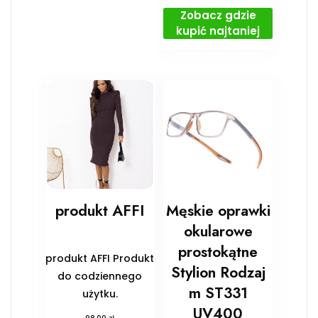
Zobacz gdzie
kupić najtaniej
produkt AFFI
Męskie oprawki
okularowe
prostokątne
produkt AFFI Produkt
Stylion Rodzaj
do codziennego
m ST331
użytku.
UV400
zł