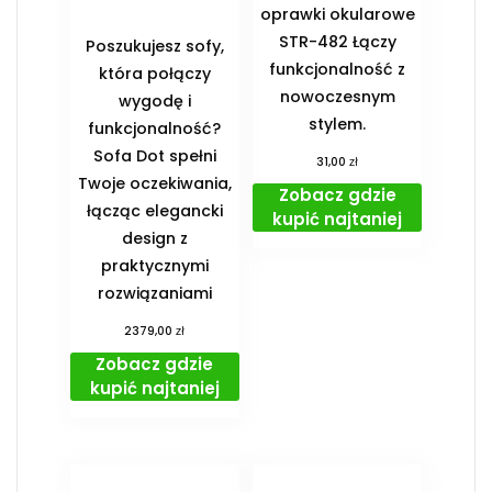
oprawki okularowe
STR-482 Łączy
Poszukujesz sofy,
funkcjonalność z
która połączy
nowoczesnym
wygodę i
stylem.
funkcjonalność?
Sofa Dot spełni
zł
31,00
Twoje oczekiwania,
Zobacz gdzie
łącząc elegancki
kupić najtaniej
design z
praktycznymi
rozwiązaniami
zł
2379,00
Zobacz gdzie
kupić najtaniej