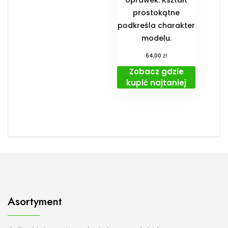
oprawek. Kształt
prostokątne
podkreśla charakter
modelu.
zł
64,00
Zobacz gdzie
kupić najtaniej
Asortyment