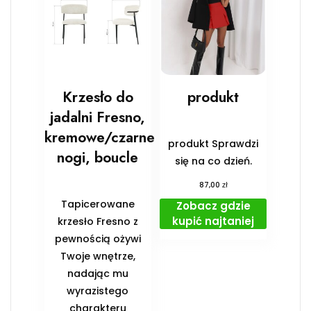
Krzesło do
produkt
jadalni Fresno,
kremowe/czarne
produkt Sprawdzi
nogi, boucle
się na co dzień.
zł
87,00
Tapicerowane
Zobacz gdzie
kupić najtaniej
krzesło Fresno z
pewnością ożywi
Twoje wnętrze,
nadając mu
wyrazistego
charakteru