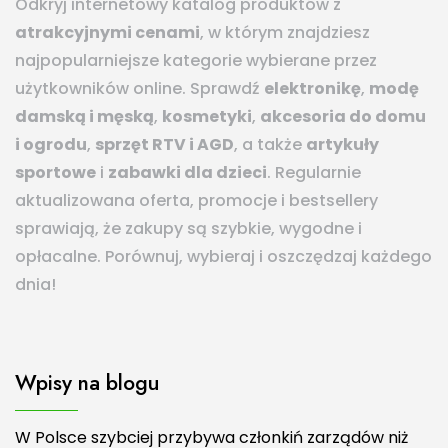
Odkryj internetowy katalog produktów z
atrakcyjnymi cenami
, w którym znajdziesz
najpopularniejsze kategorie wybierane przez
użytkowników online. Sprawdź
elektronikę
,
modę
damską i męską
,
kosmetyki
,
akcesoria do domu
i ogrodu
,
sprzęt RTV i AGD
, a także
artykuły
sportowe
i
zabawki dla dzieci
. Regularnie
aktualizowana oferta, promocje i bestsellery
sprawiają, że zakupy są szybkie, wygodne i
opłacalne. Porównuj, wybieraj i oszczędzaj każdego
dnia!
Wpisy na blogu
W Polsce szybciej przybywa członkiń zarządów niż