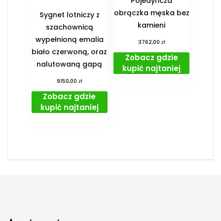
Pojedyńcza
obrączka męska bez
Sygnet lotniczy z
kamieni
szachownicą
wypełnioną emalia
zł
3762,00
biało czerwoną, oraz
Zobacz gdzie
nalutowaną gapą
kupić najtaniej
zł
9150,00
Zobacz gdzie
kupić najtaniej