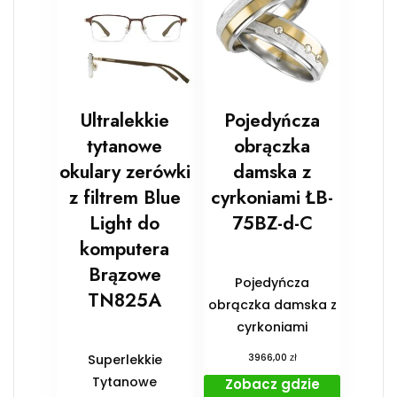
Ultralekkie
Pojedyńcza
tytanowe
obrączka
okulary zerówki
damska z
z filtrem Blue
cyrkoniami ŁB-
Light do
75BZ-d-C
komputera
Brązowe
Pojedyńcza
TN825A
obrączka damska z
cyrkoniami
zł
Superlekkie
3966,00
Tytanowe
Zobacz gdzie