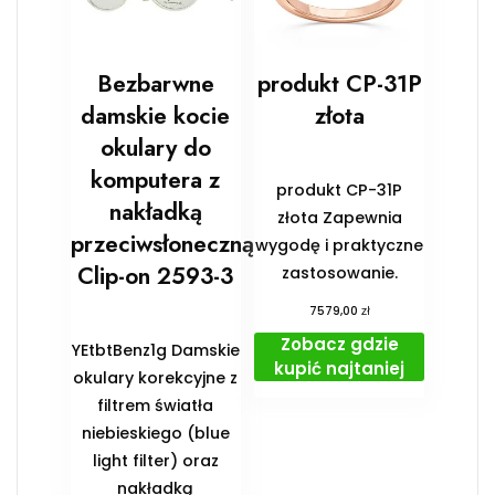
Bezbarwne
produkt CP-31P
damskie kocie
złota
okulary do
komputera z
produkt CP-31P
nakładką
złota Zapewnia
przeciwsłoneczną
wygodę i praktyczne
Clip-on 2593-3
zastosowanie.
zł
7579,00
Zobacz gdzie
YEtbtBenz1g Damskie
kupić najtaniej
okulary korekcyjne z
filtrem światła
niebieskiego (blue
light filter) oraz
nakładką