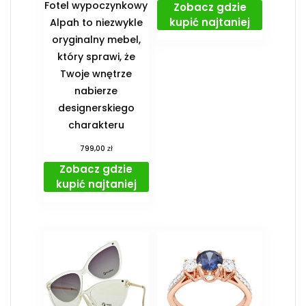
Fotel wypoczynkowy
Zobacz gdzie
kupić najtaniej
Alpah to niezwykle
oryginalny mebel,
który sprawi, że
Twoje wnętrze
nabierze
designerskiego
charakteru
zł
799,00
Zobacz gdzie
kupić najtaniej