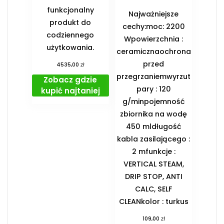
funkcjonalny
Najważniejsze
produkt do
cechy:moc: 2200
codziennego
Wpowierzchnia :
użytkowania.
ceramicznaochrona
przed
zł
4535,00
przegrzaniemwyrzut
Zobacz gdzie
pary : 120
kupić najtaniej
g/minpojemność
zbiornika na wodę
450 mldługość
kabla zasilającego :
2 mfunkcje :
VERTICAL STEAM,
DRIP STOP, ANTI
CALC, SELF
CLEANkolor : turkus
zł
109,00