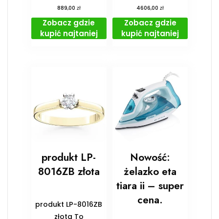
zł
zł
889,00
4606,00
Zobacz gdzie
Zobacz gdzie
kupić najtaniej
kupić najtaniej
produkt LP-
Nowość:
8016ZB złota
żelazko eta
tiara ii – super
cena.
produkt LP-8016ZB
złota To