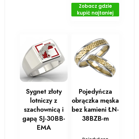
Zobacz gdzie
kupić najtaniej
Sygnet złoty
Pojedyńcza
lotniczy z
obrączka męska
szachownicą i
bez kamieni ŁN-
gapą SJ-30BB-
38BZB-m
EMA