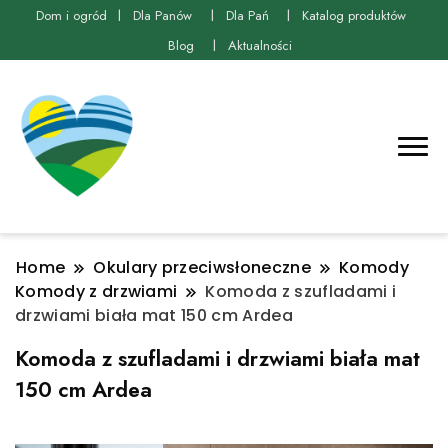
Dom i ogród
Dla Panów
Dla Pań
Katalog produktów
Blog
Aktualności
Home
Okulary przeciwsłoneczne
Komody
Komody z drzwiami
Komoda z szufladami i
drzwiami biała mat 150 cm Ardea
Komoda z szufladami i drzwiami biała mat
150 cm Ardea