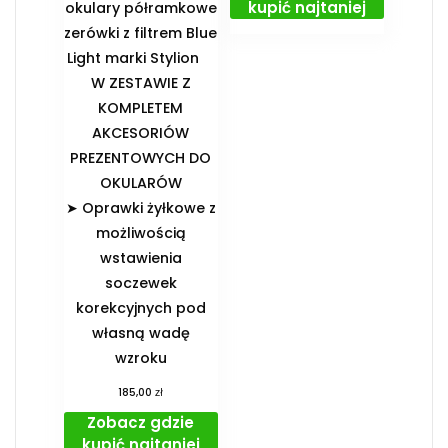
kupić najtaniej
okulary półramkowe
zerówki z filtrem Blue
Light marki Stylion
️W ZESTAWIE Z
KOMPLETEM
AKCESORIÓW
PREZENTOWYCH DO
OKULARÓW️
➤ Oprawki żyłkowe z
możliwością
wstawienia
soczewek
korekcyjnych pod
własną wadę
wzroku
zł
185,00
Zobacz gdzie
kupić najtaniej