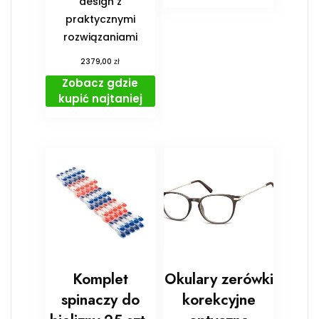
design z
praktycznymi
rozwiązaniami
zł
2379,00
Zobacz gdzie
kupić najtaniej
Komplet
Okulary zerówki
spinaczy do
korekcyjne