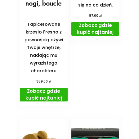
nogi, boucle
się na co dzień.
zł
87,00
Tapicerowane
Zobacz gdzie
kupić najtaniej
krzesło Fresno z
pewnością ożywi
Twoje wnętrze,
nadając mu
wyrazistego
charakteru
zł
359,00
Zobacz gdzie
kupić najtaniej