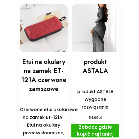
Etui na okulary
produkt
na zamek ET-
ASTALA
121A czerwone
zamszowe
produkt ASTALA
Wygodne
rozwiązanie.
Czerwone etui okularowe
na zamek ET-121A
zł
54,00
Etui na okulary
Zobacz gdzie
przeciwsłoneczne,
kupić najtaniej