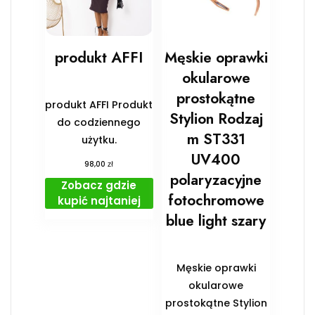
produkt AFFI
Męskie oprawki
okularowe
prostokątne
produkt AFFI Produkt
Stylion Rodzaj
do codziennego
m ST331
użytku.
UV400
zł
98,00
polaryzacyjne
Zobacz gdzie
fotochromowe
kupić najtaniej
blue light szary
Męskie oprawki
okularowe
prostokątne Stylion