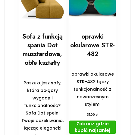
Sofa z funkcją
oprawki
spania Dot
okularowe STR-
musztardowa,
482
obłe kształty
oprawki okularowe
STR-482 Łączy
Poszukujesz sofy,
funkcjonalność z
która połączy
nowoczesnym
wygodę i
stylem.
funkcjonalność?
Sofa Dot spełni
zł
31,00
Twoje oczekiwania,
Zobacz gdzie
łącząc elegancki
kupić najtaniej