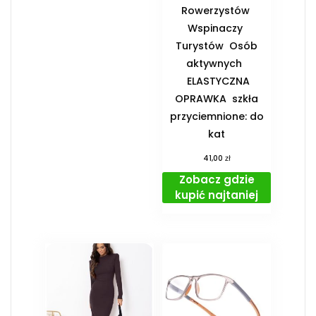
Rowerzystów ️
Wspinaczy ️
Turystów ️ Osób
aktywnych
️ ELASTYCZNA
OPRAWKA ️ szkła
przyciemnione: do
kat
zł
41,00
Zobacz gdzie
kupić najtaniej