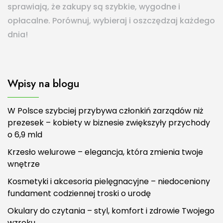
sprawiają, że zakupy są szybkie, wygodne i
opłacalne. Porównuj, wybieraj i oszczędzaj każdego
dnia!
Wpisy na blogu
W Polsce szybciej przybywa członkiń zarządów niż
prezesek – kobiety w biznesie zwiększyły przychody
o 6,9 mld
Krzesło welurowe – elegancja, która zmienia twoje
wnętrze
Kosmetyki i akcesoria pielęgnacyjne – niedoceniony
fundament codziennej troski o urodę
Okulary do czytania – styl, komfort i zdrowie Twojego
wzroku