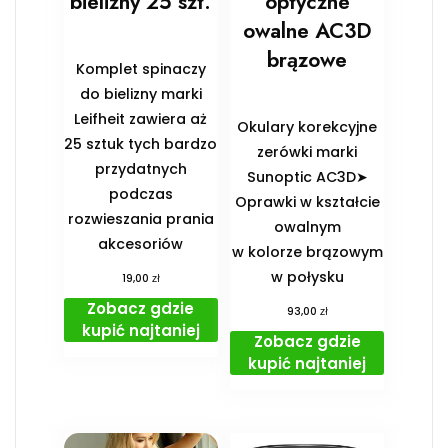
bielizny 25 szt.
optyczne
owalne AC3D
brązowe
Komplet spinaczy
do bielizny marki
Leifheit zawiera aż
Okulary korekcyjne
25 sztuk tych bardzo
zerówki marki
przydatnych
Sunoptic AC3D➤
podczas
Oprawki w kształcie
rozwieszania prania
owalnym
akcesoriów
w kolorze brązowym
w połysku
zł
19,00
Zobacz gdzie
zł
93,00
kupić najtaniej
Zobacz gdzie
kupić najtaniej