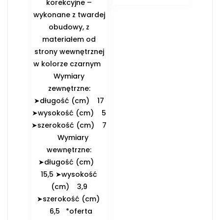
korekcyjne –
wykonane z twardej
obudowy, z
materiałem od
strony wewnętrznej
w kolorze czarnym
️Wymiary
zewnętrzne:
➤długość (cm) 17
➤wysokość (cm) 5
➤szerokość (cm) 7
️Wymiary
wewnętrzne:
➤długość (cm)
15,5 ➤wysokość
(cm) 3,9
➤szerokość (cm)
6,5 *oferta