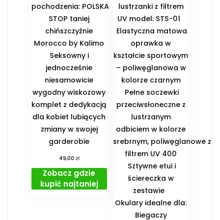
pochodzenia: POLSKA
lustrzanki z filtrem
STOP taniej
UV model: STS-01
chińszczyźnie
Elastyczna matowa
Morocco by Kalimo
oprawka w
Seksowny i
kształcie sportowym
jednocześnie
– poliwęglanowa w
niesamowicie
kolorze czarnym
wygodny wiskozowy
Pełne soczewki
komplet z dedykacją
przeciwsłoneczne z
dla kobiet lubiących
lustrzanym
zmiany w swojej
odbiciem w kolorze
garderobie
srebrnym, poliwęglanowe z
filtrem UV 400
zł
49,00
Sztywne etui i
Zobacz gdzie
ściereczka w
kupić najtaniej
zestawie
️Okulary idealne dla:
️ Biegaczy ️