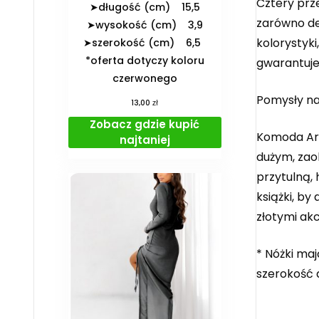
Cztery prz
➤długość (cm) 15,5
zarówno dek
➤wysokość (cm) 3,9
kolorystyk
➤szerokość (cm) 6,5
*oferta dotyczy koloru
gwarantuje
czerwonego
Pomysły na
zł
13,00
Zobacz gdzie kupić
Komoda Aria
najtaniej
dużym, zao
przytulną,
książki, by
złotymi ak
* Nóżki maj
szerokość 