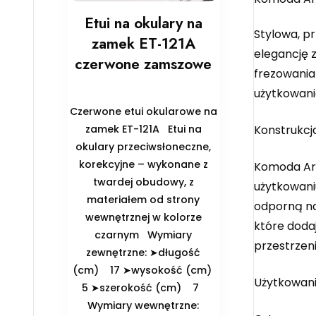
Etui na okulary na
Stylowa, p
zamek ET-121A
elegancję 
czerwone zamszowe
frezowania
użytkowani
Czerwone etui okularowe na
zamek ET-121A Etui na
Konstrukcj
okulary przeciwsłoneczne,
korekcyjne – wykonane z
Komoda Ari
twardej obudowy, z
użytkowani
materiałem od strony
odporną na
wewnętrznej w kolorze
które doda
czarnym ️Wymiary
przestrzeni
zewnętrzne: ➤długość
(cm) 17 ➤wysokość (cm)
Użytkowan
5 ➤szerokość (cm) 7
️Wymiary wewnętrzne: