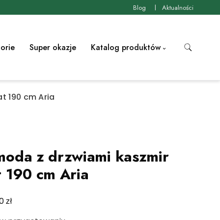
Blog
Aktualności
orie
Super okazje
Katalog produktów
t 190 cm Aria
oda z drzwiami kaszmir
 190 cm Aria
zł
00