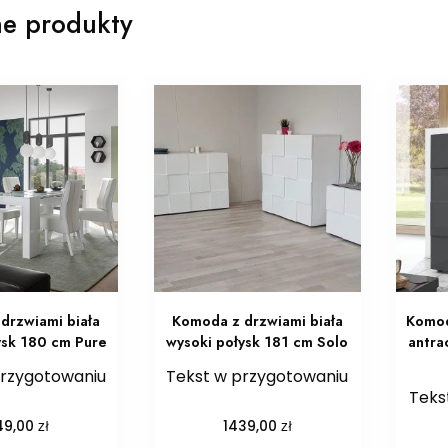
e produkty
drzwiami biała
Komoda z drzwiami biała
Komod
ysk 180 cm Pure
wysoki połysk 181 cm Solo
antra
przygotowaniu
Tekst w przygotowaniu
Teks
zł
zł
49,00
1439,00