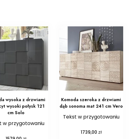
a wysoka z drzwiami
Komoda szeroka z drzwiami
cyt wysoki połysk 121
dąb sonoma mat 241 cm Vero
cm Solo
Tekst w przygotowaniu
t w przygotowaniu
zł
1739,00
zł
1579,00