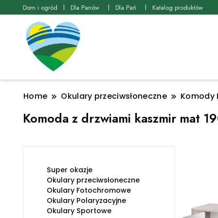
Dom i ogród
Dla Panów
Dla Pań
Katalog produktów
Home
Okulary przeciwsłoneczne
Komody 
Komoda z drzwiami kaszmir mat 19
Super okazje
Okulary przeciwsłoneczne
Okulary Fotochromowe
Okulary Polaryzacyjne
Okulary Sportowe