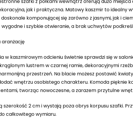
estronne szafki z półkami wewnątrz oferują dużo miejsca
oracyjna, jak i praktyczna. Matowy kaszmir to idealny wyb
i, doskonale komponującej się zarówno z jasnymi, jak i c
 wygodne i szybkie otwieranie, a brak uchwytów podkreś
 aranżację
 w kaszmirowym odcieniu świetnie sprawdzi się w salonie,
krąglonym lustrem w czarnej ramie, dekoracyjnymi rzeź
 harmonijną przestrzeń. Na blacie możesz postawić kwiat
 dodać wnętrzu osobistego charakteru. Komoda pięknie ko
centami, tworząc nowoczesne, a zarazem przytulne wnęt
ą szerokość 2 cm i wystają poza obrys korpusu szafki. Pr
do całkowitego wymiaru.