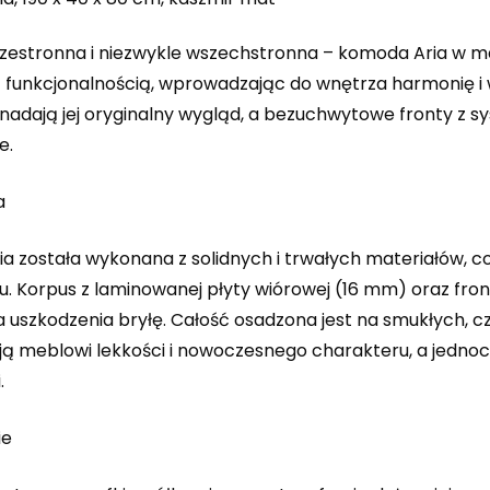
rzestronna i niezwykle wszechstronna – komoda Aria w m
z funkcjonalnością, wprowadzając do wnętrza harmonię i 
nadają jej oryginalny wygląd, a bezuchwytowe fronty 
e.
a
a została wykonana z solidnych i trwałych materiałów, c
u. Korpus z laminowanej płyty wiórowej (16 mm) oraz fro
 uszkodzenia bryłę. Całość osadzona jest na smukłych, 
ją meblowi lekkości i nowoczesnego charakteru, a jednoc
.
ie