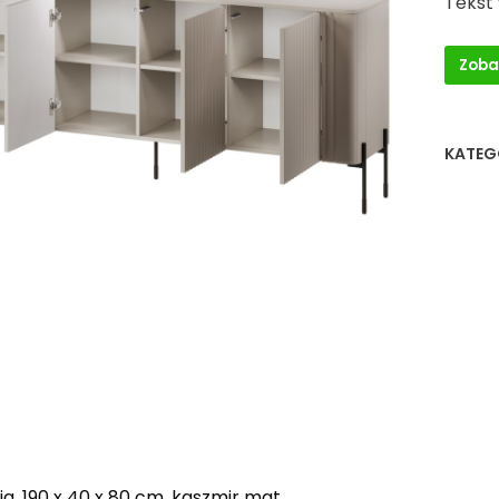
Tekst
Zoba
KATEG
a, 190 x 40 x 80 cm, kaszmir mat