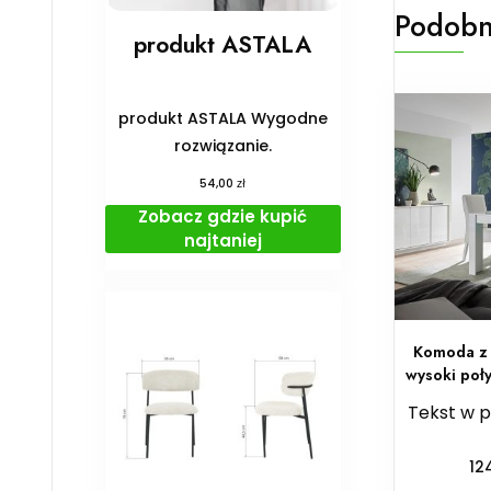
Podobn
produkt ASTALA
produkt ASTALA Wygodne
rozwiązanie.
zł
54,00
Zobacz gdzie kupić
najtaniej
Komoda z 
wysoki poł
Tekst w 
12