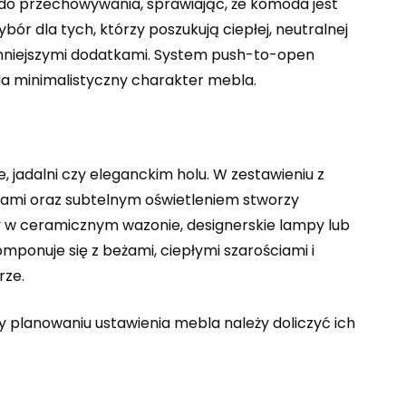
 do przechowywania, sprawiając, że komoda jest
ór dla tych, którzy poszukują ciepłej, neutralnej
iemniejszymi dodatkami. System push-to-open
la minimalistyczny charakter mebla.
 jadalni czy eleganckim holu. W zestawieniu z
bami oraz subtelnym oświetleniem stworzy
y w ceramicznym wazonie, designerskie lampy lub
mponuje się z beżami, ciepłymi szarościami i
rze.
zy planowaniu ustawienia mebla należy doliczyć ich