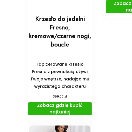
Zobacz 
na
Krzesło do jadalni
Fresno,
kremowe/czarne nogi,
boucle
Tapicerowane krzesło
Fresno z pewnością ożywi
Twoje wnętrze, nadając mu
wyrazistego charakteru
zł
359,00
Zobacz gdzie kupić
najtaniej