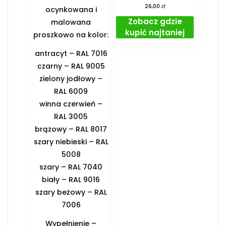
zł
26,00
ocynkowana i
Zobacz gdzie
malowana
kupić najtaniej
proszkowo na kolor:
antracyt – RAL 7016
czarny – RAL 9005
zielony jodłowy –
RAL 6009
winna czerwień –
RAL 3005
brązowy – RAL 8017
szary niebieski – RAL
5008
szary – RAL 7040
biały – RAL 9016
szary beżowy – RAL
7006
Wypełnienie –