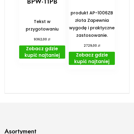
BPW-11PB
produkt AP-1006ZB
złota Zapewnia
Tekst w
wygodę i praktyczne
przygotowaniu
zastosowanie.
zł
9362,00
zł
2729,00
Zobacz gdzie
Zobacz gdzie
kupić najtaniej
kupić najtaniej
Asortyment