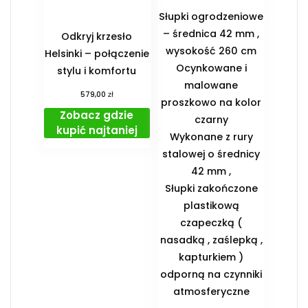
Słupki ogrodzeniowe
– średnica 42 mm ,
Odkryj krzesło
wysokość 260 cm
Helsinki – połączenie
Ocynkowane i
stylu i komfortu
malowane
zł
579,00
proszkowo na kolor
Zobacz gdzie
czarny
kupić najtaniej
Wykonane z rury
stalowej o średnicy
42 mm ,
Słupki zakończone
plastikową
czapeczką (
nasadką , zaślepką ,
kapturkiem )
odporną na czynniki
atmosferyczne