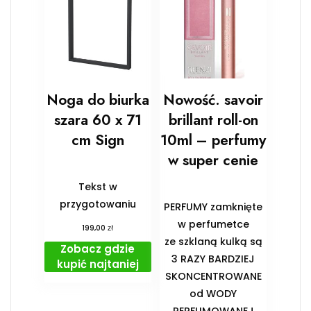
Noga do biurka
Nowość. savoir
szara 60 x 71
brillant roll-on
cm Sign
10ml – perfumy
w super cenie
Tekst w
przygotowaniu
PERFUMY zamknięte
w perfumetce
zł
199,00
ze szklaną kulką są
Zobacz gdzie
3 RAZY BARDZIEJ
kupić najtaniej
SKONCENTROWANE
od WODY