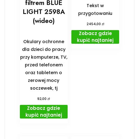
filtrem BLUE
Tekst w
LIGHT 2598A
przygotowaniu
(wideo)
zł
2454,00
Zobacz gdzie
kupić najtaniej
Okulary ochronne
dla dzieci do pracy
przy komputerze, TV,
przed telefonem
oraz tabletem o
zerowej mocy
soczewek, tj
zł
92,00
Zobacz gdzie
kupić najtaniej