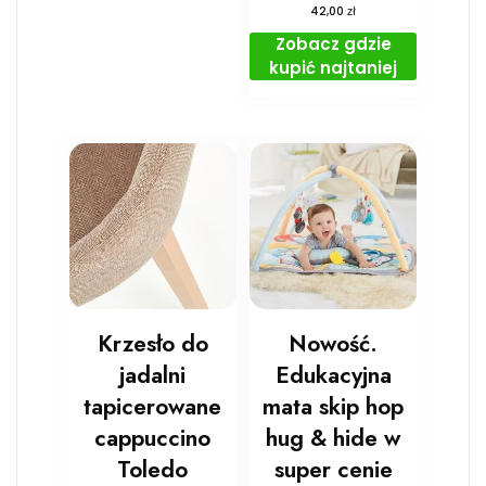
zł
42,00
Zobacz gdzie
kupić najtaniej
Krzesło do
Nowość.
jadalni
Edukacyjna
tapicerowane
mata skip hop
cappuccino
hug & hide w
Toledo
super cenie