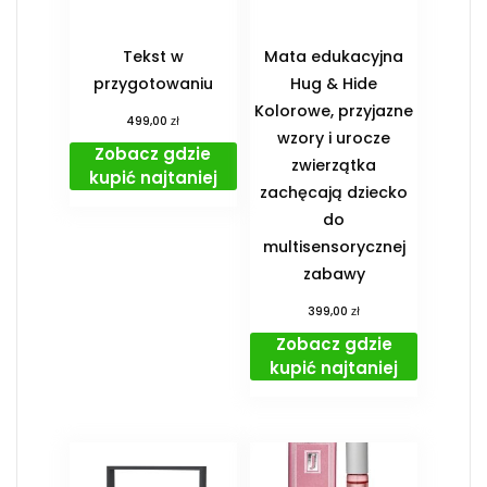
Tekst w
Mata edukacyjna
przygotowaniu
Hug & Hide
Kolorowe, przyjazne
zł
499,00
wzory i urocze
Zobacz gdzie
zwierzątka
kupić najtaniej
zachęcają dziecko
do
multisensorycznej
zabawy
zł
399,00
Zobacz gdzie
kupić najtaniej