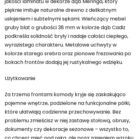
jakości laminatu w dekorze dąb Meringa, który
pięknie imituje naturalne drewno z delikatnym
usłojeniem i subtelnymi sękami. Wieńczący mebel
gruby blat o grubości 38 mm w kolorze dąb Cadiz
podkreśla solidność bryły i nadaje całości ciepłego,
wyrazistego charakteru. Metalowe uchwyty w
kolorze starego srebra oraz pionowe frezowania po
bokach frontów dodają jej rustykalnego wdzięku.
Użytkowanie
Za trzema frontami komody kryje się zaskakująco
pojemne wnętrze, podzielone na funkcjonalne półki,
które ułatwiają codzienne przechowywanie. Bez
problemu zmieścisz w niej zastawę stołową, obrusy,
dokumenty czy dekoracje sezonowe – wszystko to,
co chcesz mieć pod ręką, ale poza zasięgiem wzroku.