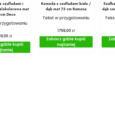
 szufladami i
Komoda z szufladami biała /
Szafka
elokolorowa mat
dąb mat 73 cm Ramona
dąb so
 cm Deco
Tekst w przygotowaniu
Teks
przygotowaniu
zł
1759,00
zł
99,00
Zobacz gdzie kupić
Zo
gdzie kupić
najtaniej
jtaniej