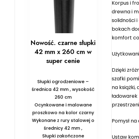
Korpus i f
drewna i m
solidności
bokach dod
komfort co
Nowość. czarne słupki
42 mm x 260 cm w
Użytkowan
super cenie
Dzięki zró
szafki pom
Słupki ogrodzeniowe –
na książki,
średnica 42 mm , wysokość
ładowarek p
260 cm
przestrzeni
Ocynkowane i malowane
proszkowo na kolor czarny
Wykonane z rury stalowej o
Pomysł na 
średnicy 42 mm ,
Słupki zakończone
Ustaw komod