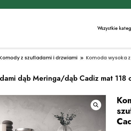
Wszystkie kateg
omody z szufladami i drzwiami
Komoda wysoka z 
adami dąb Meringa/dąb Cadiz mat 118 
Kom
szu
Cad