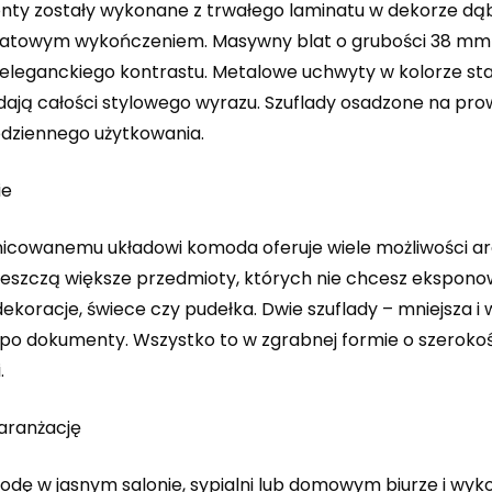
ronty zostały wykonane z trwałego laminatu w dekorze d
atowym wykończeniem. Masywny blat o grubości 38 mm w
 i eleganckiego kontrastu. Metalowe uchwyty w kolorze s
ają całości stylowego wyrazu. Szuflady osadzone na pro
dziennego użytkowania.
ie
żnicowanemu układowi komoda oferuje wiele możliwości a
ieszczą większe przedmioty, których nie chcesz eksponow
 dekoracje, świece czy pudełka. Dwie szuflady – mniejsza
o dokumenty. Wszystko to w zgrabnej formie o szerokości 
.
aranżację
ę w jasnym salonie, sypialni lub domowym biurze i wykorz