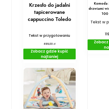
Komoda z
Krzesło do jadalni
drzwiami wi
tapicerowane
100
cappuccino Toledo
Tekst w 
11
Tekst w przygotowaniu
Zobacz 
zł
499,00
na
Zobacz gdzie kupić
najtaniej