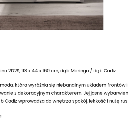
na 2D2S, 118 x 44 x 160 cm, dąb Meringa / dąb Cadiz
omoda, która wyróżnia się niebanalnym układem frontów i
anie z dekoracyjnym charakterem. Jej jasne wybarwien
b Cadiz wprowadza do wnętrza spokój, lekkość i nutę rust
a