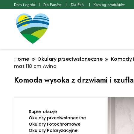
Dom i ogród
Dla Panów
Dla Pań
Katalog produktów
Home
Okulary przeciwsłoneczne
Komody K
mat 118 cm Avina
Komoda wysoka z drzwiami i szufl
Super okazje
Okulary przeciwsłoneczne
Okulary Fotochromowe
Okulary Polaryzacyjne