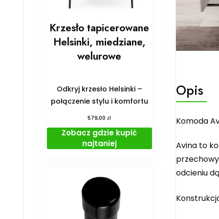
Krzesło tapicerowane
Helsinki, miedziane,
welurowe
Opis
Odkryj krzesło Helsinki –
połączenie stylu i komfortu
zł
579,00
Komoda Avi
Zobacz gdzie kupić
najtaniej
Avina to k
przechowyw
odcieniu dą
Konstrukcj