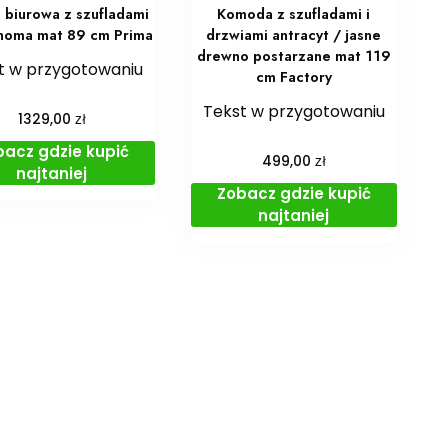
 biurowa z szufladami
Komoda z szufladami i
noma mat 89 cm Prima
drzwiami antracyt / jasne
drewno postarzane mat 119
t w przygotowaniu
cm Factory
Tekst w przygotowaniu
zł
1329,00
bacz gdzie kupić
zł
499,00
najtaniej
Zobacz gdzie kupić
najtaniej