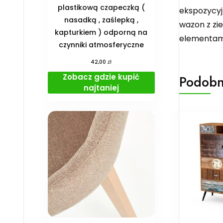
plastikową czapeczką (
ekspozycyjn
nasadką , zaślepką ,
wazon z zi
kapturkiem ) odporną na
elementami
czynniki atmosferyczne
zł
42,00
Zobacz gdzie kupić
Podobn
najtaniej