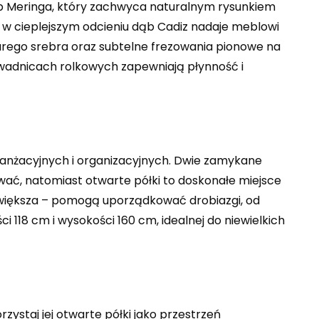
ąb Meringa, który zachwyca naturalnym rysunkiem
 cieplejszym odcieniu dąb Cadiz nadaje meblowi
tarego srebra oraz subtelne frezowania pionowe na
wadnicach rolkowych zapewniają płynność i
ranżacyjnych i organizacyjnych. Dwie zamykane
ać, natomiast otwarte półki to doskonałe miejsce
 i większa – pomogą uporządkować drobiazgi, od
118 cm i wysokości 160 cm, idealnej do niewielkich
ystaj jej otwarte półki jako przestrzeń