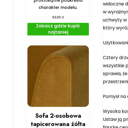
prostokątne podkreśla
widoczne de
charakter modelu.
w wyraźnym 
zł
62,00
uchwyty w 
Zobacz gdzie kupić
który wyró
najtaniej
Użytkowan
Cztery drz
wszystkie 
sprawia, ż
przestrzeni
Pomysł na 
Wysoka kom
Sofa 2-osobowa
Ustaw ją pr
tapicerowana żółta
figurkę cer