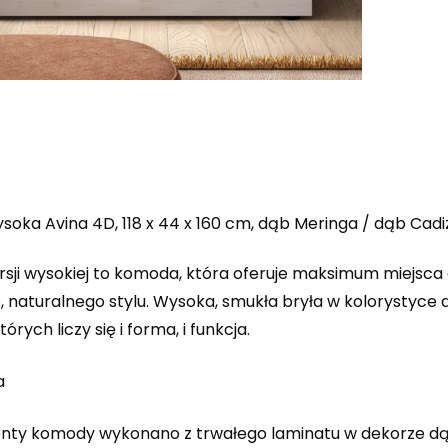
oka Avina 4D, 118 x 44 x 160 cm, dąb Meringa / dąb Cad
rsji wysokiej to komoda, która oferuje maksimum miejsca
, naturalnego stylu. Wysoka, smukła bryła w kolorystyce 
órych liczy się i forma, i funkcja.
a
ronty komody wykonano z trwałego laminatu w dekorze dą