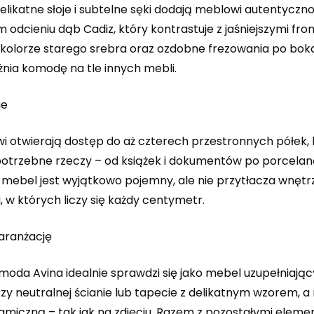
likatne słoje i subtelne sęki dodają meblowi autentyczno
odcieniu dąb Cadiz, który kontrastuje z jaśniejszymi fr
kolorze starego srebra oraz ozdobne frezowania po bok
żnia komodę na tle innych mebli.
ie
wi otwierają dostęp do aż czterech przestronnych półek,
potrzebne rzeczy – od książek i dokumentów po porcelanę
e mebel jest wyjątkowo pojemny, ale nie przytłacza wnętr
, w których liczy się każdy centymetr.
aranżację
oda Avina idealnie sprawdzi się jako mebel uzupełniając
zy neutralnej ścianie lub tapecie z delikatnym wzorem, a 
amiczną – tak jak na zdjęciu. Razem z pozostałymi elemen