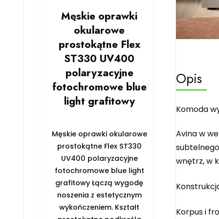
Męskie oprawki
okularowe
prostokątne Flex
ST330 UV400
polaryzacyjne
Opis
fotochromowe blue
light grafitowy
Komoda wys
Avina w we
Męskie oprawki okularowe
prostokątne Flex ST330
subtelnego
UV400 polaryzacyjne
wnętrz, w kt
fotochromowe blue light
grafitowy Łączą wygodę
Konstrukcj
noszenia z estetycznym
wykończeniem. Kształt
Korpus i f