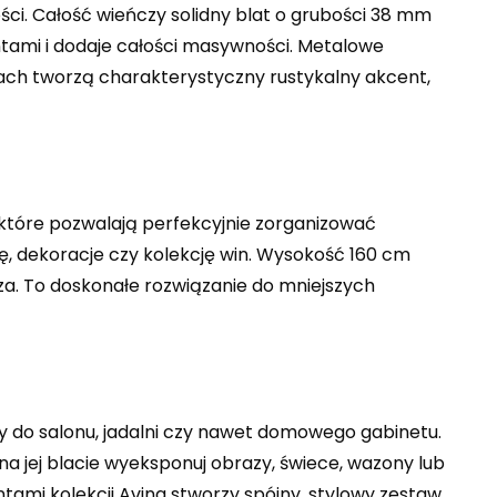
ści. Całość wieńczy solidny blat o grubości 38 mm
ontami i dodaje całości masywności. Metalowe
ach tworzą charakterystyczny rustykalny akcent,
 które pozwalają perfekcyjnie zorganizować
, dekoracje czy kolekcję win. Wysokość 160 cm
za. To doskonałe rozwiązanie do mniejszych
y do salonu, jadalni czy nawet domowego gabinetu.
na jej blacie wyeksponuj obrazy, świece, wazony lub
tami kolekcji Avina stworzy spójny, stylowy zestaw