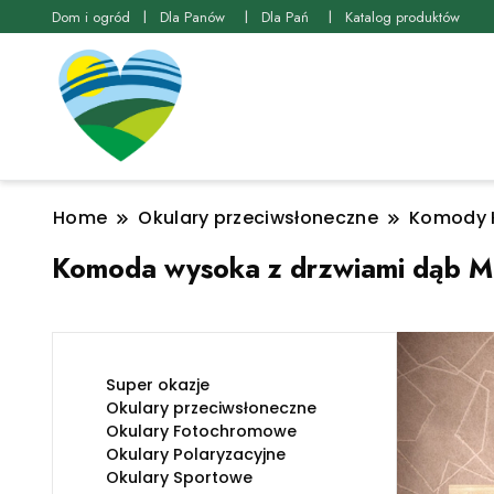
Dom i ogród
Dla Panów
Dla Pań
Katalog produktów
Home
Okulary przeciwsłoneczne
Komody 
Komoda wysoka z drzwiami dąb Me
Super okazje
Okulary przeciwsłoneczne
Okulary Fotochromowe
Okulary Polaryzacyjne
Okulary Sportowe