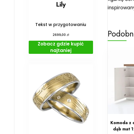
Lily
inspirowan
Tekst w przygotowaniu
Podobn
zł
2699,00
Zobacz gdzie kupić
najtaniej
Komoda z d
dąb mat 