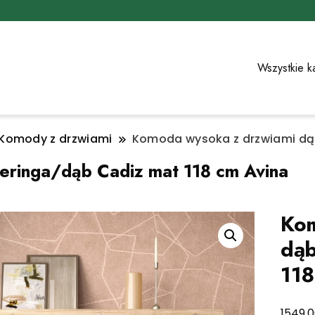
Wszystkie k
Komody z drzwiami
Komoda wysoka z drzwiami dąb
ringa/dąb Cadiz mat 118 cm Avina
Kom
dąb
118
1549,