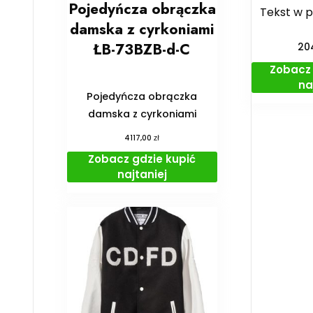
Pojedyńcza obrączka
Tekst w 
damska z cyrkoniami
ŁB-73BZB-d-C
20
Zobacz 
na
Pojedyńcza obrączka
damska z cyrkoniami
zł
4117,00
Zobacz gdzie kupić
najtaniej