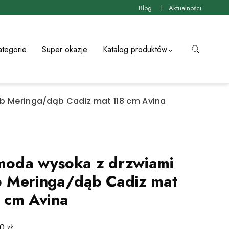
Blog
Aktualności
ategorie
Super okazje
Katalog produktów
 Meringa/dąb Cadiz mat 118 cm Avina
oda wysoka z drzwiami
 Meringa/dąb Cadiz mat
 cm Avina
zł
00