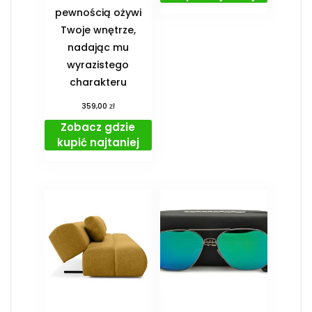
pewnością ożywi
Twoje wnętrze,
nadając mu
wyrazistego
charakteru
zł
359,00
Zobacz gdzie
kupić najtaniej