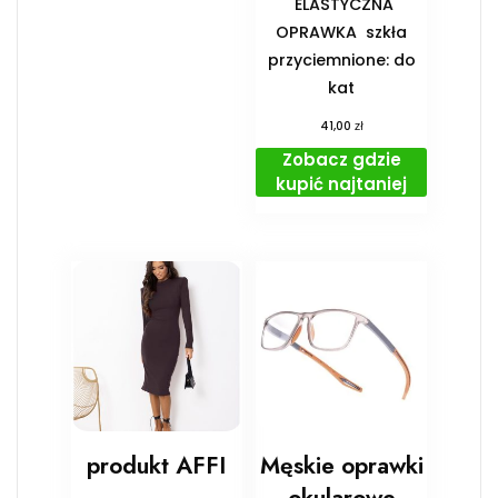
️ ELASTYCZNA
OPRAWKA ️ szkła
przyciemnione: do
kat
zł
41,00
Zobacz gdzie
kupić najtaniej
produkt AFFI
Męskie oprawki