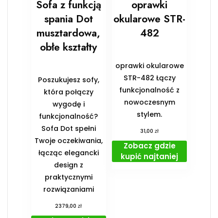
Sofa z funkcją
oprawki
spania Dot
okularowe STR-
musztardowa,
482
obłe kształty
oprawki okularowe
STR-482 Łączy
Poszukujesz sofy,
funkcjonalność z
która połączy
nowoczesnym
wygodę i
stylem.
funkcjonalność?
Sofa Dot spełni
zł
31,00
Twoje oczekiwania,
Zobacz gdzie
łącząc elegancki
kupić najtaniej
design z
praktycznymi
rozwiązaniami
zł
2379,00