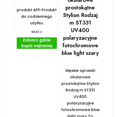
okularowe
prostokątne
produkt AFFI Produkt
Stylion Rodzaj
do codziennego
m ST331
użytku.
UV400
zł
98,00
polaryzacyjne
Zobacz gdzie
fotochromowe
kupić najtaniej
blue light szary
Męskie oprawki
okularowe
prostokątne Stylion
Rodzaj m ST331
UV400
polaryzacyjne
fotochromowe blue
light szary To