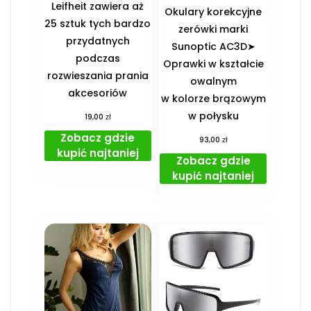
Leifheit zawiera aż
Okulary korekcyjne
25 sztuk tych bardzo
zerówki marki
przydatnych
Sunoptic AC3D➤
podczas
Oprawki w kształcie
rozwieszania prania
owalnym
akcesoriów
w kolorze brązowym
w połysku
zł
19,00
Zobacz gdzie
zł
93,00
kupić najtaniej
Zobacz gdzie
kupić najtaniej