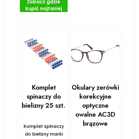
Zobacz gdzie
kupić najtaniej
Komplet
Okulary zerówki
spinaczy do
korekcyjne
bielizny 25 szt.
optyczne
owalne AC3D
brązowe
Komplet spinaczy
do bielizny marki