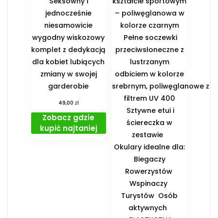
Seksowny i
kształcie sportowym
jednocześnie
– poliwęglanowa w
niesamowicie
kolorze czarnym
wygodny wiskozowy
Pełne soczewki
komplet z dedykacją
przeciwsłoneczne z
dla kobiet lubiących
lustrzanym
zmiany w swojej
odbiciem w kolorze
garderobie
srebrnym, poliwęglanowe z
filtrem UV 400
zł
49,00
Sztywne etui i
Zobacz gdzie
ściereczka w
kupić najtaniej
zestawie
️Okulary idealne dla:
️ Biegaczy ️
Rowerzystów ️
Wspinaczy ️
Turystów ️ Osób
aktywnych