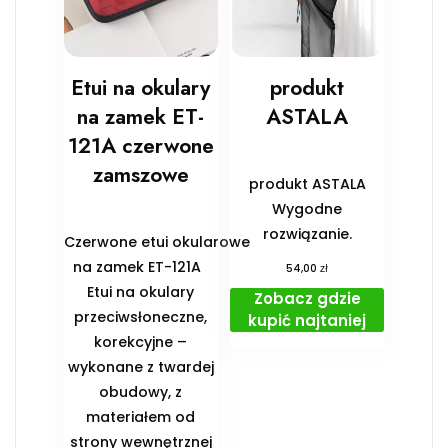
Etui na okulary
produkt
na zamek ET-
ASTALA
121A czerwone
zamszowe
produkt ASTALA
Wygodne
rozwiązanie.
Czerwone etui okularowe
na zamek ET-121A
zł
54,00
Etui na okulary
Zobacz gdzie
przeciwsłoneczne,
kupić najtaniej
korekcyjne –
wykonane z twardej
obudowy, z
materiałem od
strony wewnętrznej