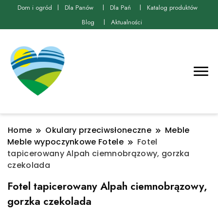
Dom i ogród
Dla Panów
Dla Pań
Katalog produktów
Blog
Aktualności
Home
Okulary przeciwsłoneczne
Meble
Meble wypoczynkowe Fotele
Fotel
tapicerowany Alpah ciemnobrązowy, gorzka
czekolada
Fotel tapicerowany Alpah ciemnobrązowy,
gorzka czekolada