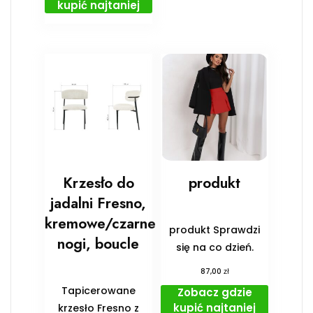
kupić najtaniej
Krzesło do
produkt
jadalni Fresno,
kremowe/czarne
produkt Sprawdzi
nogi, boucle
się na co dzień.
zł
87,00
Tapicerowane
Zobacz gdzie
kupić najtaniej
krzesło Fresno z