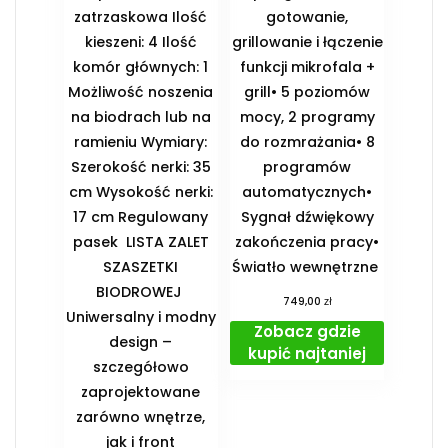
zatrzaskowa Ilość
gotowanie,
kieszeni: 4 Ilość
grillowanie i łączenie
komór głównych: 1
funkcji mikrofala +
Możliwość noszenia
grill• 5 poziomów
na biodrach lub na
mocy, 2 programy
ramieniu Wymiary:
do rozmrażania• 8
Szerokość nerki: 35
programów
cm Wysokość nerki:
automatycznych•
17 cm Regulowany
Sygnał dźwiękowy
pasek ️ LISTA ZALET
zakończenia pracy•
SZASZETKI
Światło wewnętrzne
BIODROWEJ ️
zł
749,00
Uniwersalny i modny
Zobacz gdzie
design –
kupić najtaniej
szczegółowo
zaprojektowane
zarówno wnętrze,
jak i front