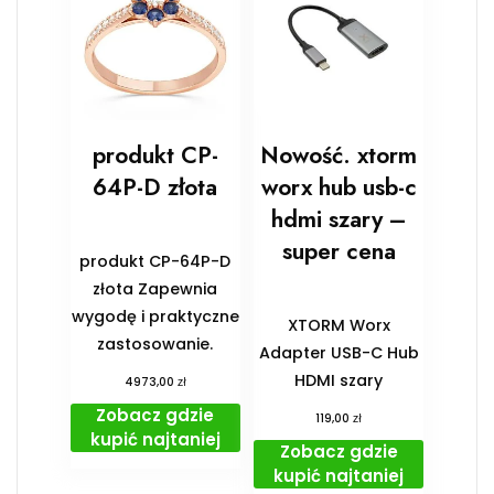
produkt CP-
Nowość. xtorm
64P-D złota
worx hub usb-c
hdmi szary –
super cena
produkt CP-64P-D
złota Zapewnia
wygodę i praktyczne
XTORM Worx
zastosowanie.
Adapter USB-C Hub
HDMI szary
zł
4973,00
Zobacz gdzie
zł
119,00
kupić najtaniej
Zobacz gdzie
kupić najtaniej