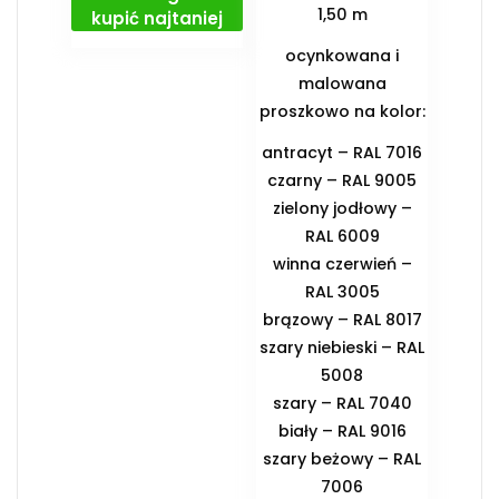
1,50 m
kupić najtaniej
ocynkowana i
malowana
proszkowo na kolor:
antracyt – RAL 7016
czarny – RAL 9005
zielony jodłowy –
RAL 6009
winna czerwień –
RAL 3005
brązowy – RAL 8017
szary niebieski – RAL
5008
szary – RAL 7040
biały – RAL 9016
szary beżowy – RAL
7006