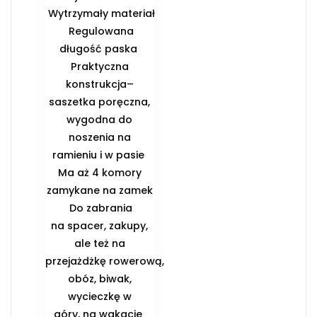
️ Wytrzymały materiał
️ Regulowana
długość paska ️
Praktyczna
konstrukcja–
saszetka poręczna,
wygodna do
noszenia na
ramieniu i w pasie ️
Ma aż 4 komory
zamykane na zamek
️ Do zabrania
na spacer, zakupy,
ale też na
przejażdżkę rowerową,
obóz, biwak,
wycieczkę w
góry, na wakacje ️