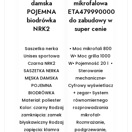
damska
mikrofalowa
POJEMNA
ETA479990000
biodrówka
do zabudowy w
NRK2
super cenie
Saszetka nerka
• Moc mikrofali 800
Unisex sportowa
W• Moc grilla 1000
Czarna NRK2
W• Pojemność 20 l •
SASZETKA NERKA
Sterowanie
MĘSKA DAMSKA
mechaniczne•
POJEMNA
Cyfrowy wyświetlacz
BIODRÓWKA
+ zegar• System
Materiał: poliester
równomiernego
Kolor: czarny Rodzaj
rozprowadzania
zamknięcia: zamek
mikrofal•
błyskawiczny Rodzaj
Rozmrażanie,
zapięcia: klamra
podgrzewanie,