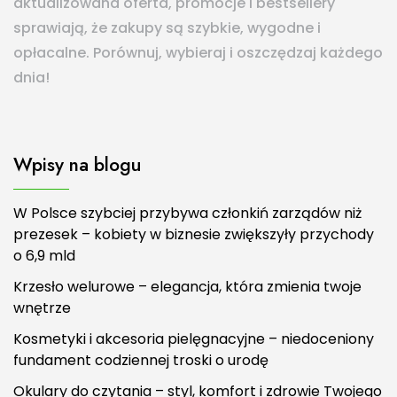
aktualizowana oferta, promocje i bestsellery
sprawiają, że zakupy są szybkie, wygodne i
opłacalne. Porównuj, wybieraj i oszczędzaj każdego
dnia!
Wpisy na blogu
W Polsce szybciej przybywa członkiń zarządów niż
prezesek – kobiety w biznesie zwiększyły przychody
o 6,9 mld
Krzesło welurowe – elegancja, która zmienia twoje
wnętrze
Kosmetyki i akcesoria pielęgnacyjne – niedoceniony
fundament codziennej troski o urodę
Okulary do czytania – styl, komfort i zdrowie Twojego