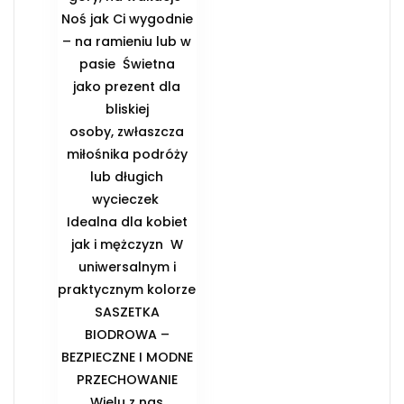
Noś jak Ci wygodnie
– na ramieniu lub w
pasie ️ Świetna
jako prezent dla
bliskiej
osoby, zwłaszcza
miłośnika podróży
lub długich
wycieczek ️
Idealna dla kobiet
jak i mężczyzn ️ W
uniwersalnym i
praktycznym kolorze
️SASZETKA
BIODROWA –
BEZPIECZNE I MODNE
PRZECHOWANIE️
Wielu z nas