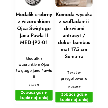
Medalik srebrny
Komoda wysoka
z wizerunkiem
z szufladami i
Ojca Świętego
drzwiami
Jana Pawła II
antracyt /
MED-JP2-01
dekor bambus
mat 175 cm
Sumatra
Medalik z
wizerunkiem Ojca
Świętego jana Pawła
Tekst w
II
przygotowaniu
zł
98,00
zł
1499,00
Zobacz gdzie
Zobacz gdzie
kupić najtaniej
kupić najtaniej