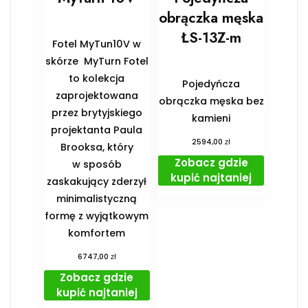
obrączka męska
ŁS-13Z-m
Fotel MyTun10V w
skórze MyTurn Fotel
to kolekcja
Pojedyńcza
zaprojektowana
obrączka męska bez
przez brytyjskiego
kamieni
projektanta Paula
zł
2594,00
Brooksa, który
Zobacz gdzie
w sposób
kupić najtaniej
zaskakujący zderzył
minimalistyczną
formę z wyjątkowym
komfortem
zł
6747,00
Zobacz gdzie
kupić najtaniej