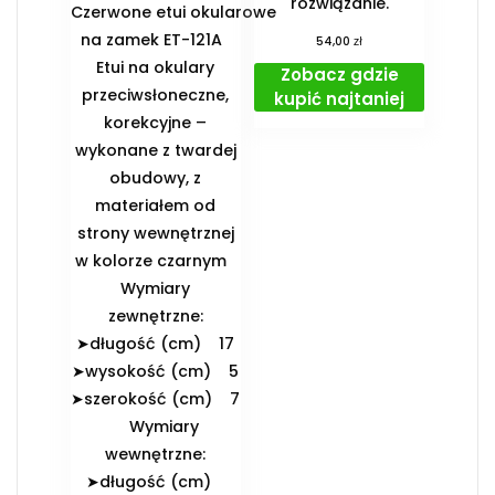
rozwiązanie.
Czerwone etui okularowe
na zamek ET-121A
zł
54,00
Etui na okulary
Zobacz gdzie
przeciwsłoneczne,
kupić najtaniej
korekcyjne –
wykonane z twardej
obudowy, z
materiałem od
strony wewnętrznej
w kolorze czarnym
️Wymiary
zewnętrzne:
➤długość (cm) 17
➤wysokość (cm) 5
➤szerokość (cm) 7
️Wymiary
wewnętrzne:
➤długość (cm)