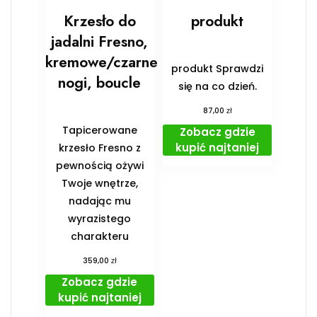
Krzesło do
produkt
jadalni Fresno,
kremowe/czarne
produkt Sprawdzi
nogi, boucle
się na co dzień.
zł
87,00
Tapicerowane
Zobacz gdzie
kupić najtaniej
krzesło Fresno z
pewnością ożywi
Twoje wnętrze,
nadając mu
wyrazistego
charakteru
zł
359,00
Zobacz gdzie
kupić najtaniej