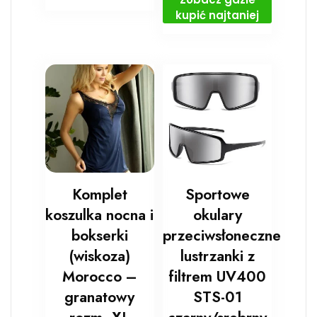
kupić najtaniej
Komplet
Sportowe
koszulka nocna i
okulary
bokserki
przeciwsłoneczne
(wiskoza)
lustrzanki z
Morocco –
filtrem UV400
granatowy
STS-01