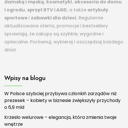
damską i męską
,
kosmetyki
,
akcesoria do domu
i ogrodu
,
sprzęt RTV i AGD
, a także
artykuły
sportowe
i
zabawki dla dzieci
. Regularnie
aktualizowana oferta, promocje i bestsellery
sprawiają, że zakupy są szybkie, wygodne i
opłacalne. Porównuj, wybieraj i oszczędzaj każdego
dnia!
Wpisy na blogu
W Polsce szybciej przybywa członkiń zarządów niż
prezesek – kobiety w biznesie zwiększyły przychody
o 6,9 mld
Krzesło welurowe – elegancja, która zmienia twoje
wnętrze