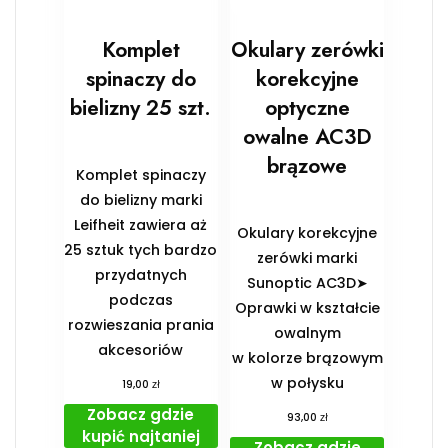
Komplet
Okulary zerówki
spinaczy do
korekcyjne
bielizny 25 szt.
optyczne
owalne AC3D
brązowe
Komplet spinaczy
do bielizny marki
Leifheit zawiera aż
Okulary korekcyjne
25 sztuk tych bardzo
zerówki marki
przydatnych
Sunoptic AC3D➤
podczas
Oprawki w kształcie
rozwieszania prania
owalnym
akcesoriów
w kolorze brązowym
w połysku
zł
19,00
Zobacz gdzie
zł
93,00
kupić najtaniej
Zobacz gdzie