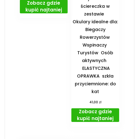
Zobacz gdzie
ściereczka w
kupić najtaniej
zestawie
️Okulary idealne dla:
️ Biegaczy ️
Rowerzystów ️
Wspinaczy ️
Turystów ️ Osób
aktywnych
️ ELASTYCZNA
OPRAWKA ️ szkła
przyciemnione: do
kat
zł
41,00
Zobacz gdzie
kupić najtaniej