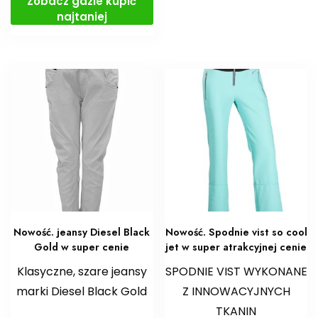
Zobacz gdzie kupić
najtaniej
Nowość. jeansy Diesel Black
Nowość. Spodnie vist so cool
Gold w super cenie
jet w super atrakcyjnej cenie
Klasyczne, szare jeansy
SPODNIE VIST WYKONANE
marki Diesel Black Gold
Z INNOWACYJNYCH
TKANIN