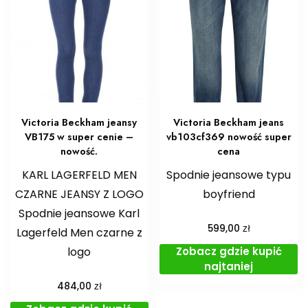
Victoria Beckham jeansy
Victoria Beckham jeans
VB175 w super cenie –
vb103cf369 nowość super
nowość.
cena
KARL LAGERFELD MEN
Spodnie jeansowe typu
CZARNE JEANSY Z LOGO
boyfriend
Spodnie jeansowe Karl
zł
599,00
Lagerfeld Men czarne z
Zobacz gdzie kupić
logo
najtaniej
zł
484,00