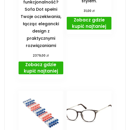
stylem.
funkcjonalność?
Sofa Dot spełni
zł
31,00
Twoje oczekiwania,
Zobacz gdzie
łącząc elegancki
kupić najtaniej
design z
praktycznymi
rozwiązaniami
zł
2379,00
Zobacz gdzie
kupić najtaniej