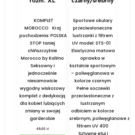
rozm. XL
czarny/srebrny
KOMPLET
Sportowe okulary
MOROCCO Kraj
przeciwsłoneczne
pochodzenia: POLSKA
lustrzanki z filtrem
STOP taniej
UV model: STS-01
chińszczyźnie
Elastyczna matowa
Morocco by Kalimo
oprawka w
Seksowny i
kształcie sportowym
jednocześnie
– poliwęglanowa w
niesamowicie
kolorze czarnym
wygodny wiskozowy
Pełne soczewki
komplet z dedykacją
przeciwsłoneczne z
dla kobiet lubiących
lustrzanym
zmiany w swojej
odbiciem w kolorze
garderobie
srebrnym, poliwęglanowe z
filtrem UV 400
zł
49,00
Sztywne etui i