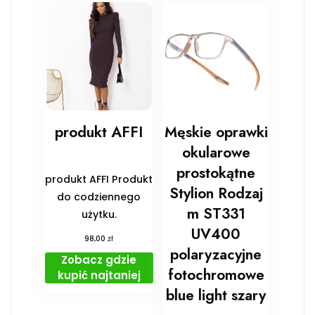
produkt AFFI
Męskie oprawki
okularowe
prostokątne
produkt AFFI Produkt
Stylion Rodzaj
do codziennego
m ST331
użytku.
UV400
zł
98,00
polaryzacyjne
Zobacz gdzie
fotochromowe
kupić najtaniej
blue light szary