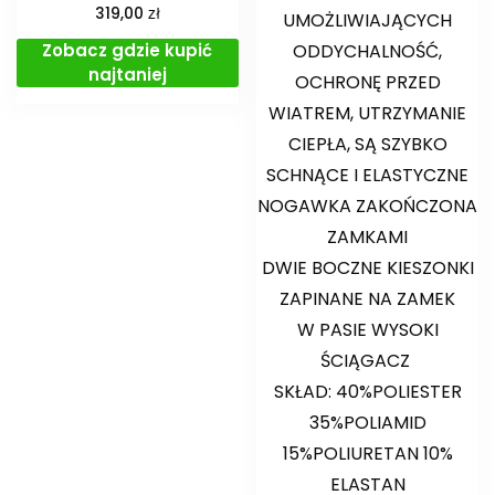
zł
319,00
UMOŻLIWIAJĄCYCH
Zobacz gdzie kupić
ODDYCHALNOŚĆ,
najtaniej
OCHRONĘ PRZED
WIATREM, UTRZYMANIE
CIEPŁA, SĄ SZYBKO
SCHNĄCE I ELASTYCZNE
NOGAWKA ZAKOŃCZONA
ZAMKAMI
DWIE BOCZNE KIESZONKI
ZAPINANE NA ZAMEK
W PASIE WYSOKI
ŚCIĄGACZ
SKŁAD: 40%POLIESTER
35%POLIAMID
15%POLIURETAN 10%
ELASTAN