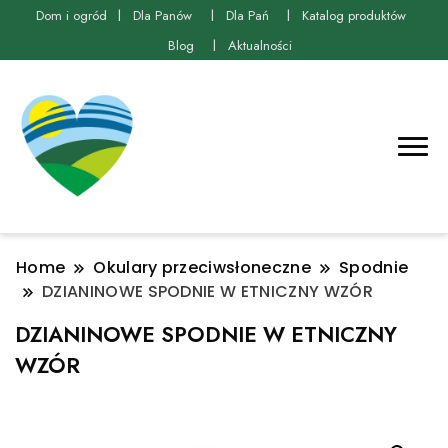
Dom i ogród
Dla Panów
Dla Pań
Katalog produktów
Blog
Aktualności
Home
Okulary przeciwsłoneczne
Spodnie
DZIANINOWE SPODNIE W ETNICZNY WZÓR
DZIANINOWE SPODNIE W ETNICZNY
WZÓR