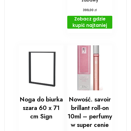
zł
399,00
Zobacz gdzie
kupić najtaniej
Noga do biurka
Nowość. savoir
szara 60 x 71
brillant roll-on
cm Sign
10ml – perfumy
w super cenie