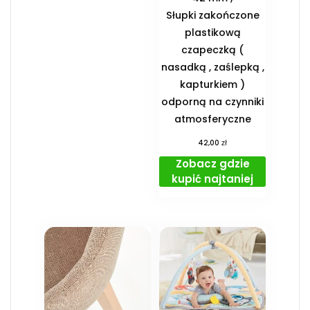
Słupki zakończone
plastikową
czapeczką (
nasadką , zaślepką ,
kapturkiem )
odporną na czynniki
atmosferyczne
zł
42,00
Zobacz gdzie
kupić najtaniej