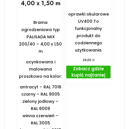
4,00 x 1,50 m
oprawki okularowe
UV400 To
Brama
funkcjonalny
ogrodzeniowa typ
produkt do
PALISADA MIX
codziennego
200/40 – 4,00 x 1,50
użytkowania.
m
zł
26,00
ocynkowana i
Zobacz gdzie
malowana
kupić najtaniej
proszkowo na kolor:
antracyt – RAL 7016
czarny – RAL 9005
zielony jodłowy –
RAL 6009
winna czerwień –
RAL 3005