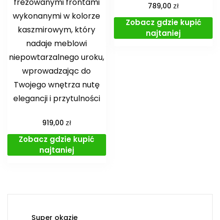
frezowanymi frontami
zł
789,00
wykonanymi w kolorze
Zobacz gdzie kupić
kaszmirowym, który
najtaniej
nadaje meblowi
niepowtarzalnego uroku,
wprowadzając do
Twojego wnętrza nutę
elegancji i przytulności
zł
919,00
Zobacz gdzie kupić
najtaniej
Super okazje