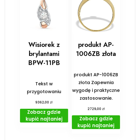
Wisiorek z
produkt AP-
brylantami
1006ZB złota
BPW-11PB
produkt AP-1006ZB
złota Zapewnia
Tekst w
wygodę i praktyczne
przygotowaniu
zastosowanie.
zł
9362,00
zł
2729,00
Zobacz gdzie
Zobacz gdzie
kupić najtaniej
kupić najtaniej