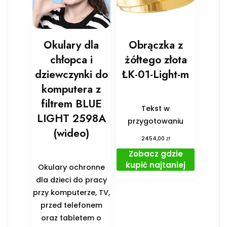
Okulary dla
Obrączka z
chłopca i
żółtego złota
dziewczynki do
ŁK-01-Light-m
komputera z
filtrem BLUE
Tekst w
LIGHT 2598A
przygotowaniu
(wideo)
zł
2454,00
Zobacz gdzie
kupić najtaniej
Okulary ochronne
dla dzieci do pracy
przy komputerze, TV,
przed telefonem
oraz tabletem o