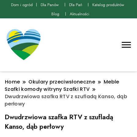
Dom i ogród
Dla Panów
Dla Pań
Katalog produktów
Blog
Aktualności
Home
Okulary przeciwsłoneczne
Meble
Szafki komody witryny Szafki RTV
Dwudrzwiowa szafka RTV z szufladą Kanso, dąb
perłowy
Dwudrzwiowa szafka RTV z szufladą
Kanso, dąb perłowy