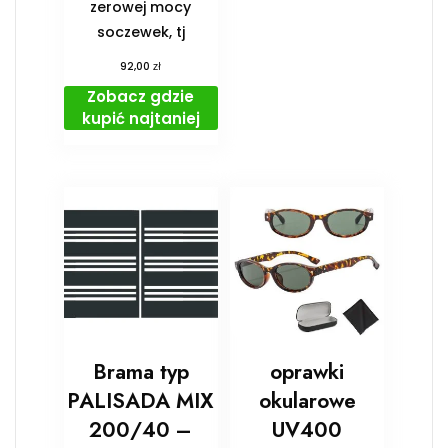
zerowej mocy
soczewek, tj
zł
92,00
Zobacz gdzie
kupić najtaniej
Brama typ
oprawki
PALISADA MIX
okularowe
200/40 –
UV400