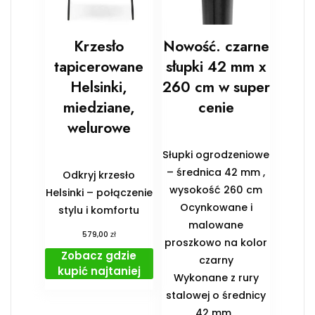
Krzesło
Nowość. czarne
tapicerowane
słupki 42 mm x
Helsinki,
260 cm w super
miedziane,
cenie
welurowe
Słupki ogrodzeniowe
– średnica 42 mm ,
Odkryj krzesło
wysokość 260 cm
Helsinki – połączenie
Ocynkowane i
stylu i komfortu
malowane
zł
579,00
proszkowo na kolor
Zobacz gdzie
czarny
kupić najtaniej
Wykonane z rury
stalowej o średnicy
42 mm ,