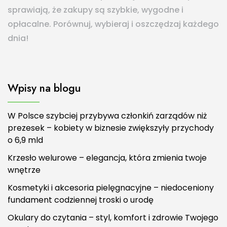
sprawiają, że zakupy są szybkie, wygodne i
opłacalne. Porównuj, wybieraj i oszczędzaj każdego
dnia!
Wpisy na blogu
W Polsce szybciej przybywa członkiń zarządów niż
prezesek – kobiety w biznesie zwiększyły przychody
o 6,9 mld
Krzesło welurowe – elegancja, która zmienia twoje
wnętrze
Kosmetyki i akcesoria pielęgnacyjne – niedoceniony
fundament codziennej troski o urodę
Okulary do czytania – styl, komfort i zdrowie Twojego