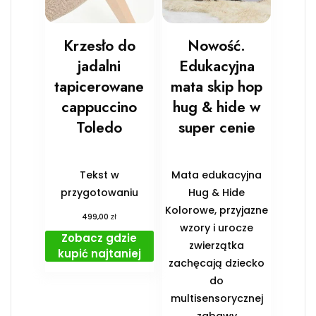
Krzesło do
Nowość.
jadalni
Edukacyjna
tapicerowane
mata skip hop
cappuccino
hug & hide w
Toledo
super cenie
Tekst w
Mata edukacyjna
przygotowaniu
Hug & Hide
Kolorowe, przyjazne
zł
499,00
wzory i urocze
Zobacz gdzie
zwierzątka
kupić najtaniej
zachęcają dziecko
do
multisensorycznej
zabawy