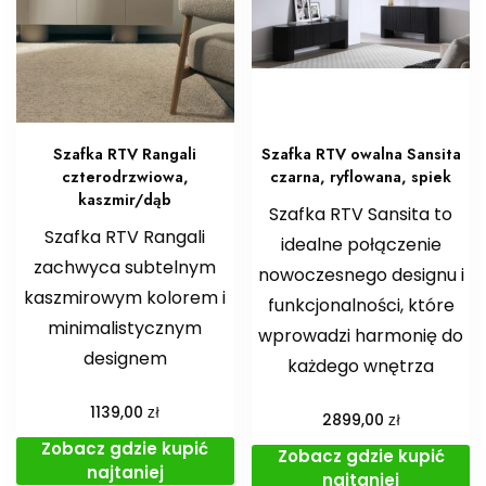
Szafka RTV Rangali
Szafka RTV owalna Sansita
czterodrzwiowa,
czarna, ryflowana, spiek
kaszmir/dąb
Szafka RTV Sansita to
Szafka RTV Rangali
idealne połączenie
zachwyca subtelnym
nowoczesnego designu i
kaszmirowym kolorem i
funkcjonalności, które
minimalistycznym
wprowadzi harmonię do
designem
każdego wnętrza
zł
1139,00
zł
2899,00
Zobacz gdzie kupić
Zobacz gdzie kupić
najtaniej
najtaniej