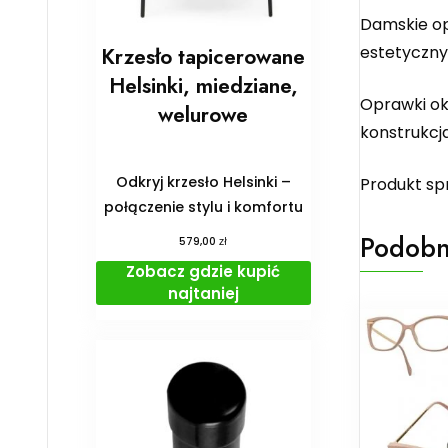
Damskie op
estetyczny
Krzesło tapicerowane
Helsinki, miedziane,
Oprawki ok
welurowe
konstrukcj
Odkryj krzesło Helsinki –
Produkt sp
połączenie stylu i komfortu
Podobn
zł
579,00
Zobacz gdzie kupić
najtaniej