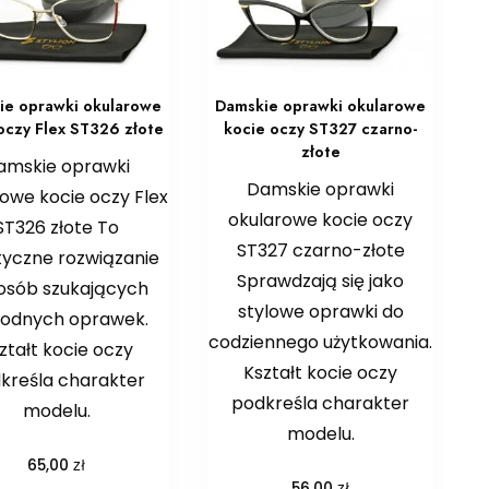
ie oprawki okularowe
Damskie oprawki okularowe
oczy Flex ST326 złote
kocie oczy ST327 czarno-
złote
amskie oprawki
Damskie oprawki
owe kocie oczy Flex
okularowe kocie oczy
ST326 złote To
ST327 czarno-złote
tyczne rozwiązanie
Sprawdzają się jako
 osób szukających
stylowe oprawki do
odnych oprawek.
codziennego użytkowania.
ztałt kocie oczy
Kształt kocie oczy
kreśla charakter
podkreśla charakter
modelu.
modelu.
zł
65,00
zł
56,00