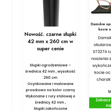
Damskie op
kocie 
Nowość. czarne słupki
Damsk
42 mm x 260 cm w
okularow
super cenie
ST327A 
noszenia 
Słupki ogrodzeniowe –
wykończe
średnica 42 mm , wysokość
kocie oc
260 cm
charak
Ocynkowane i malowane
proszkowo na kolor czarny
5
Wykonane z rury stalowej o
Zobacz 
średnicy 42 mm ,
na
Słupki zakończone