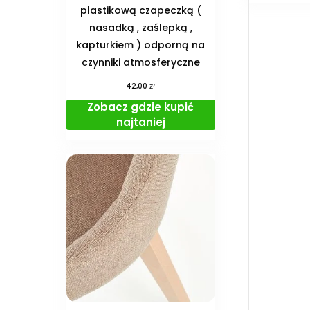
plastikową czapeczką (
nasadką , zaślepką ,
kapturkiem ) odporną na
czynniki atmosferyczne
zł
42,00
Zobacz gdzie kupić
najtaniej