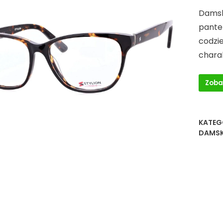
Damsk
pante
codzi
chara
Zoba
KATEG
DAMSK