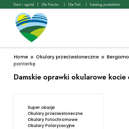
Dom i ogród
Dla Panów
Dla Pań
Katalog produktów
Home
Okulary przeciwsłoneczne
Bergamot
panterkę
Damskie oprawki okularowe kocie
Super okazje
Okulary przeciwsłoneczne
Okulary Fotochromowe
Okulary Polaryzacyjne