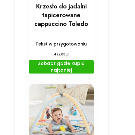
Krzesło do jadalni
tapicerowane
cappuccino Toledo
Tekst w przygotowaniu
zł
499,00
Zobacz gdzie kupić
najtaniej