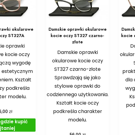
rawki okularowe
Damskie oprawki okularowe
Damsk
oczy ST327A
kocie oczy ST327 czarno-
kocie 
złote
ie oprawki
D
Damskie oprawki
e kocie oczy
okular
okularowe kocie oczy
Łączą wygodę
ST327 czarno-złote
z estetycznym
prak
Sprawdzają się jako
niem. Kształt
dla
stylowe oprawki do
zy podkreśla
wyg
codziennego użytkowania.
ter modelu.
Ks
Kształt kocie oczy
pod
podkreśla charakter
zł
6,00
modelu.
gdzie kupić
jtaniej
zł
56,00