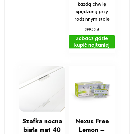
każdą chwilę
spędzoną przy
rodzinnym stole
zł
399,00
Zobacz gdzie
kupić najtaniej
Szafka nocna
Nexus Free
biała mat 40
Lemon –