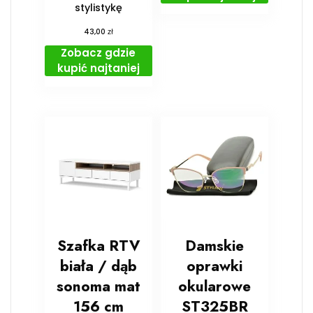
stylistykę
zł
43,00
Zobacz gdzie
kupić najtaniej
Szafka RTV
Damskie
biała / dąb
oprawki
sonoma mat
okularowe
156 cm
ST325BR