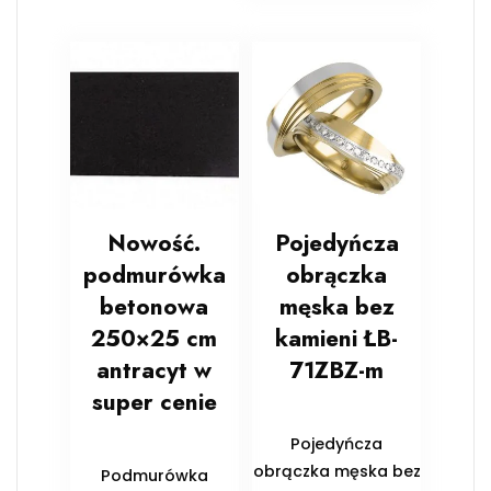
Nowość.
Pojedyńcza
podmurówka
obrączka
betonowa
męska bez
250×25 cm
kamieni ŁB-
antracyt w
71ZBZ-m
super cenie
Pojedyńcza
obrączka męska bez
Podmurówka