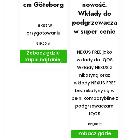
cm Göteborg
nowość.
Wkłady do
podgrzewacza
Tekst w
w super cenie
przygotowaniu
zł
519,00
NEXUS FREE jako
Zobacz gdzie
kupić najtaniej
wkłady do IQOS
Wkłady NEXUS z
nikotyną oraz
wkłady NEXUS FREE
bez nikotyny są w
pełni kompatybilne z
podgrzewaczami
IQOS
zł
139,00
Zobacz gdzie