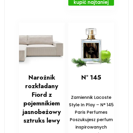
kupić najtaniej
Narożnik
N° 145
rozkładany
Fiord z
Zamiennik Lacoste
pojemnikiem
Style In Play – N° 145
jasnobeżowy
Paris Perfumes
sztruks lewy
Poszukujesz perfum
inspirowanych