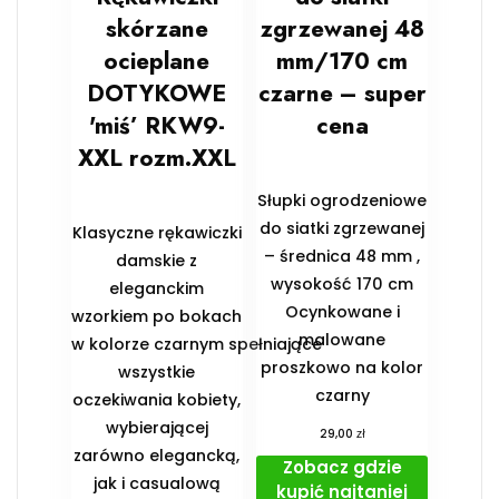
skórzane
zgrzewanej 48
ocieplane
mm/170 cm
DOTYKOWE
czarne – super
'miś’ RKW9-
cena
XXL rozm.XXL
Słupki ogrodzeniowe
do siatki zgrzewanej
Klasyczne rękawiczki
– średnica 48 mm ,
damskie z
wysokość 170 cm
eleganckim
Ocynkowane i
wzorkiem po bokach
malowane
w kolorze czarnym spełniające
proszkowo na kolor
wszystkie
czarny
oczekiwania kobiety,
wybierającej
zł
29,00
zarówno elegancką,
Zobacz gdzie
jak i casualową
kupić najtaniej