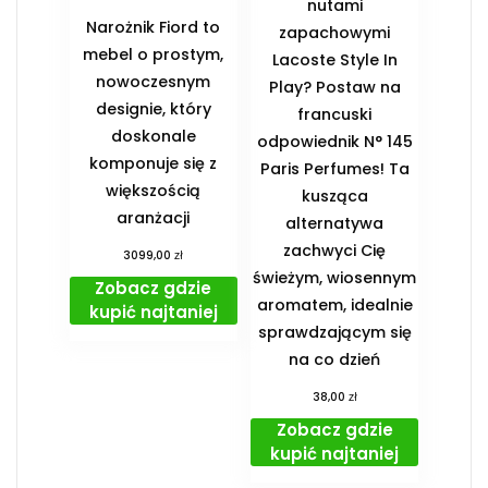
nutami
Narożnik Fiord to
zapachowymi
mebel o prostym,
Lacoste Style In
nowoczesnym
Play? Postaw na
designie, który
francuski
doskonale
odpowiednik N° 145
komponuje się z
Paris Perfumes! Ta
większością
kusząca
aranżacji
alternatywa
zachwyci Cię
zł
3099,00
świeżym, wiosennym
Zobacz gdzie
aromatem, idealnie
kupić najtaniej
sprawdzającym się
na co dzień
zł
38,00
Zobacz gdzie
kupić najtaniej