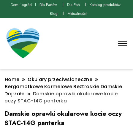
Dom i ogród
Dla Panów
Dla Pań
Katalog produktów
Blog
Aktualności
Home
Okulary przeciwsłoneczne
Bergamotkowe Karmelowe Beztroskie Damskie
Dojrzałe
Damskie oprawki okularowe kocie
oczy STAC-14G panterka
Damskie oprawki okularowe kocie oczy
STAC-14G panterka