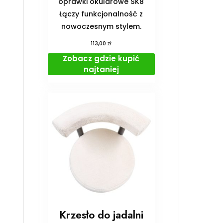
oprawki okularowe SK8
Łączy funkcjonalność z
nowoczesnym stylem.
zł
113,00
Zobacz gdzie kupić
najtaniej
Krzesło do jadalni