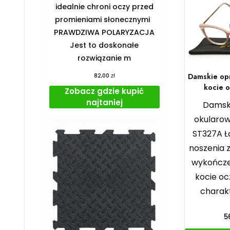
idealnie chroni oczy przed
promieniami słonecznymi
PRAWDZIWA POLARYZACJA
Jest to doskonałe
rozwiązanie m
zł
Damskie op
82,00
kocie 
Zobacz gdzie kupić
najtaniej
Damsk
okularow
ST327A 
noszenia 
wykończe
kocie oc
charak
5