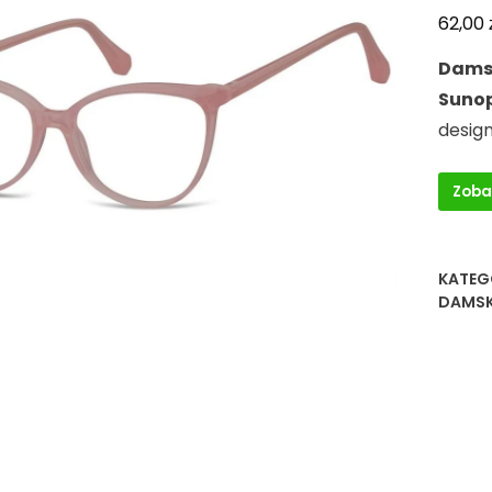
62,00
Damsk
Sunop
desig
Zoba
KATEG
DAMSK