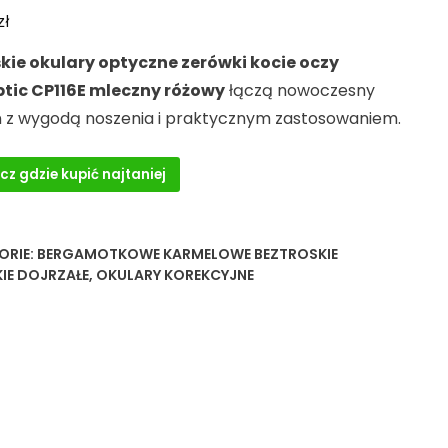
zł
ie okulary optyczne zerówki kocie oczy
tic CP116E mleczny różowy
łączą nowoczesny
n z wygodą noszenia i praktycznym zastosowaniem.
cz gdzie kupić najtaniej
ORIE:
BERGAMOTKOWE KARMELOWE BEZTROSKIE
IE DOJRZAŁE
,
OKULARY KOREKCYJNE