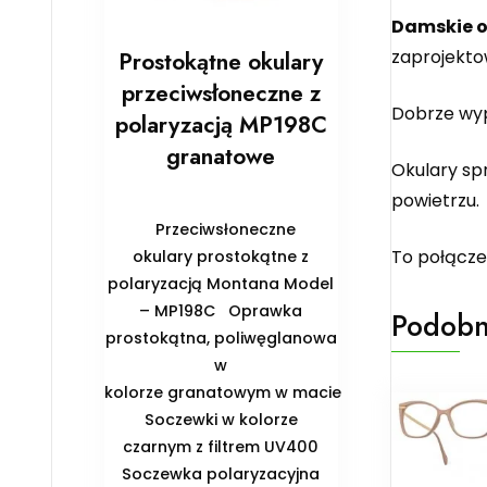
Damskie o
zaprojekto
Prostokątne okulary
przeciwsłoneczne z
Dobrze wyp
polaryzacją MP198C
granatowe
Okulary sp
powietrzu.
Przeciwsłoneczne
To połącze
okulary prostokątne z
polaryzacją Montana Model
– MP198C Oprawka
Podobn
prostokątna, poliwęglanowa
w
kolorze granatowym w macie
Soczewki w kolorze
czarnym z filtrem UV400
Soczewka polaryzacyjna