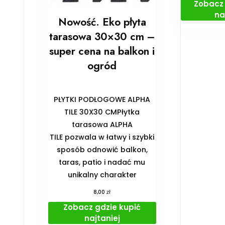
Zobacz 
na
Nowość. Eko płyta
tarasowa 30×30 cm –
super cena na balkon i
ogród
PŁYTKI PODŁOGOWE ALPHA
TILE 30X30 CMPłytka
tarasowa ALPHA
TILE pozwala w łatwy i szybki
sposób odnowić balkon,
taras, patio i nadać mu
unikalny charakter
zł
8,00
Zobacz gdzie kupić
najtaniej