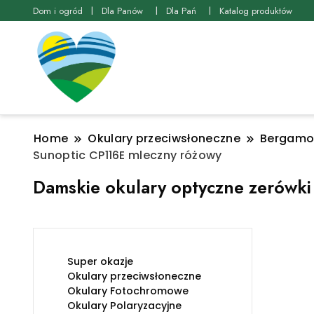
Dom i ogród
Dla Panów
Dla Pań
Katalog produktów
Home
Okulary przeciwsłoneczne
Bergamot
Sunoptic CP116E mleczny różowy
Damskie okulary optyczne zerówki
Super okazje
Okulary przeciwsłoneczne
Okulary Fotochromowe
Okulary Polaryzacyjne