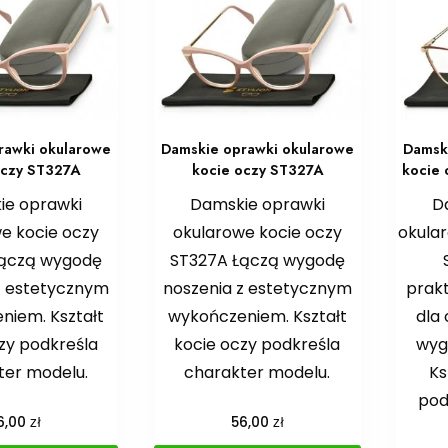
rawki okularowe
Damskie oprawki okularowe
Damsk
oczy ST327A
kocie oczy ST327A
kocie 
ie oprawki
Damskie oprawki
D
e kocie oczy
okularowe kocie oczy
okular
Łączą wygodę
ST327A Łączą wygodę
z estetycznym
noszenia z estetycznym
prak
niem. Kształt
wykończeniem. Kształt
dla
zy podkreśla
kocie oczy podkreśla
wyg
ter modelu.
charakter modelu.
Ks
pod
zł
zł
6,00
56,00