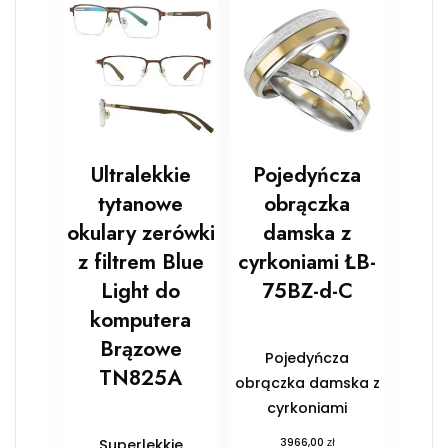
Ultralekkie
Pojedyńcza
tytanowe
obrączka
okulary zerówki
damska z
z filtrem Blue
cyrkoniami ŁB-
Light do
75BZ-d-C
komputera
Brązowe
Pojedyńcza
TN825A
obrączka damska z
cyrkoniami
zł
Superlekkie
3966,00