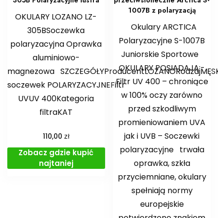
1007B z polaryzacją
OKULARY LOZANO LZ-
Okulary ARCTICA
305BSoczewka
Polaryzacyjne S-1007B
polaryzacyjna Oprawka
Juniorskie Sportowe
aluminiowo-
OKULARY POSIADAJĄ:-
magnezowa SZCZEGÓŁYProducentLOZANORodzajMĘSKI
Filtr UV 400 – chroniące
soczewek POLARYZACYJNEFiltr
w 100% oczy zarówno
UVUV 400Kategoria
przed szkodliwym
filtraKAT
promieniowaniem UVA
jak i UVB – Soczewki
zł
110,00
polaryzacyjne trwała
Zobacz gdzie kupić
oprawka, szkła
najtaniej
przyciemniane, okulary
spełniają normy
europejskie
potwierdzone znakiem