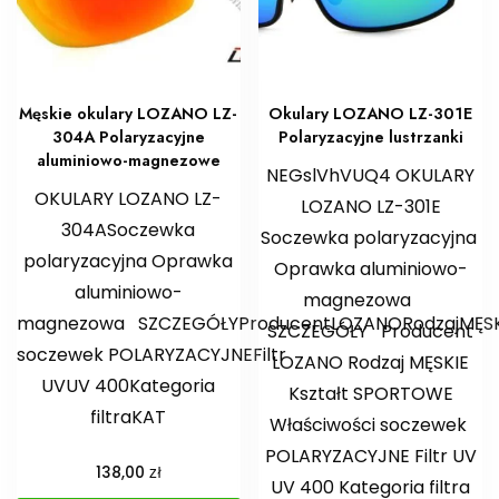
Męskie okulary LOZANO LZ-
Okulary LOZANO LZ-301E
304A Polaryzacyjne
Polaryzacyjne lustrzanki
aluminiowo-magnezowe
NEGslVhVUQ4 OKULARY
OKULARY LOZANO LZ-
LOZANO LZ-301E
304ASoczewka
Soczewka polaryzacyjna
polaryzacyjna Oprawka
Oprawka aluminiowo-
aluminiowo-
magnezowa
magnezowa SZCZEGÓŁYProducentLOZANORodzajMĘSKI
SZCZEGÓŁY Producent
soczewek POLARYZACYJNEFiltr
LOZANO Rodzaj MĘSKIE
UVUV 400Kategoria
Kształt SPORTOWE
filtraKAT
Właściwości soczewek
POLARYZACYJNE Filtr UV
zł
138,00
UV 400 Kategoria filtra