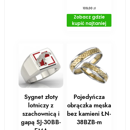
zł
109,00
Zobacz gdzie
kupić najtaniej
Sygnet złoty
Pojedyńcza
lotniczy z
obrączka męska
szachownicą i
bez kamieni ŁN-
gapą SJ-30BB-
38BZB-m