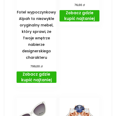
zł
76,00
Fotel wypoczynkowy
Zobacz gdzie
kupić najtaniej
Alpah to niezwykle
oryginalny mebel,
który sprawi, że
Twoje wnętrze
nabierze
designerskiego
charakteru
zł
799,00
Zobacz gdzie
kupić najtaniej