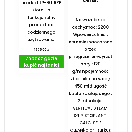
cena.
produkt LP-8016ZB
złota To
funkcjonalny
Najważniejsze
produkt do
cechy:moc: 2200
codziennego
Wpowierzchnia :
użytkowania.
ceramicznaochrona
przed
zł
4535,00
przegrzaniemwyrzut
Zobacz gdzie
pary : 120
kupić najtaniej
g/minpojemność
zbiornika na wodę
450 mldługość
kabla zasilającego :
2 mfunkcje :
VERTICAL STEAM,
DRIP STOP, ANTI
CALC, SELF
CLEANkolor : turkus