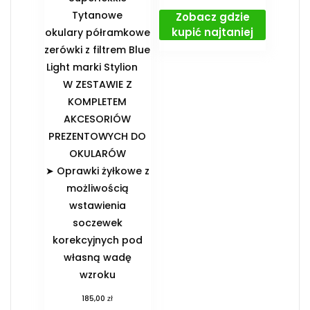
Tytanowe
Zobacz gdzie
kupić najtaniej
okulary półramkowe
zerówki z filtrem Blue
Light marki Stylion
️W ZESTAWIE Z
KOMPLETEM
AKCESORIÓW
PREZENTOWYCH DO
OKULARÓW️
➤ Oprawki żyłkowe z
możliwością
wstawienia
soczewek
korekcyjnych pod
własną wadę
wzroku
zł
185,00