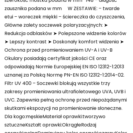
szerokość mostka podana w mm 148 – długość
zausznika podana w mm W ZESTAWIE: – twarde
etui – woreczek miękki – ściereczka do czyszczenia,
Główne zalety soczewek polaryzacyjnych: ➤
Redukcja odblasków ➤ Polepszone widzenie kolorów
➤ Lepszy kontrast ➤ Doskonały komfort widzenia ➤
Ochrona przed promieniowaniem UV-A i UV-B
Okulary posiadają certyfikat jakości CE oraz
odpowiadają Normie Europejskiej EN ISO 12312-1:2013
uznanej za Polską Normę PN-EN ISO 12312-1:2014-02.
Filtr UV 400 – Soczewki blokują wszystkie trzy
zakresy promieniowania ultrafioletowego UVA, UVB i
UVC. Zapewnia pełną ochronę przed niepożądanymi
skutkami ekspozycji na promieniowanie słoneczne.
Dla kogo:męskieMateriał oprawki:tworzywo
sztuczneKształt oprawki:OkrągłeRodzaj