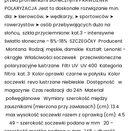
przed promieniami słonecznymi PRAWDZIWA
POLARYZACJA Jest to doskonałe rozwiązanie m.in.
dla: ➤ kierowców, ➤ wędkarzy, ➤ sportowców ➤
rowerzystów ➤ osób przebywających dużo na
słońcu, ️ szkła przyciemnione: kat.3 – intensywne
światło słoneczne – 8%-18% SZCZEGÓŁY Producent
Montana Rodzaj męskie, damskie Kształt Lenonki –
okrągłe Właściwości soczewek przeciwsłoneczne
polaryzacyjne lustrzane Filtr UV UV 400 Kategoria
filtra kat. 3 Kolor oprawki czarne w połysku Kolor
soczewki revo lustrzane niebieskie Dostępność w
magazynie Czas realizacji do 24h Materiał
poliwęglanowe Wymiary szerokość między
zausznikami (mierzona przy zawiasach) (cm): 13.4
max wysokość soczewki razem z oprawką (cm): 4.5
49 – szerokość soczewki podana w mm 20 –