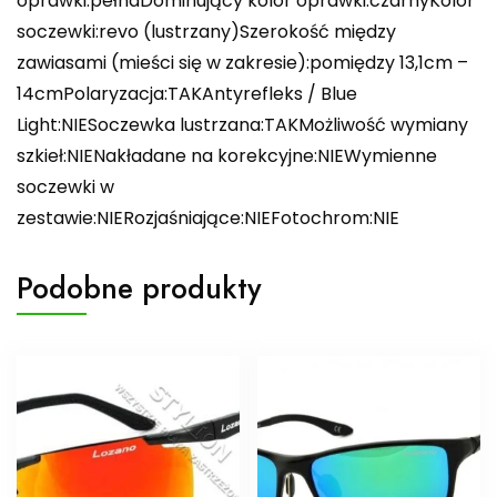
oprawki:pełnaDominujący kolor oprawki:czarnyKolor
soczewki:revo (lustrzany)Szerokość między
zawiasami (mieści się w zakresie):pomiędzy 13,1cm –
14cmPolaryzacja:TAKAntyrefleks / Blue
Light:NIESoczewka lustrzana:TAKMożliwość wymiany
szkieł:NIENakładane na korekcyjne:NIEWymienne
soczewki w
zestawie:NIERozjaśniające:NIEFotochrom:NIE
Podobne produkty