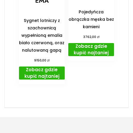
EMA
Pojedyńcza
obrączka męska bez
Sygnet lotniczy z
kamieni
szachownicą
wypełnioną emalia
zł
3762,00
biało czerwoną, oraz
Zobacz gdzie
nalutowaną gapą
kupić najtaniej
zł
9150,00
Zobacz gdzie
kupić najtaniej