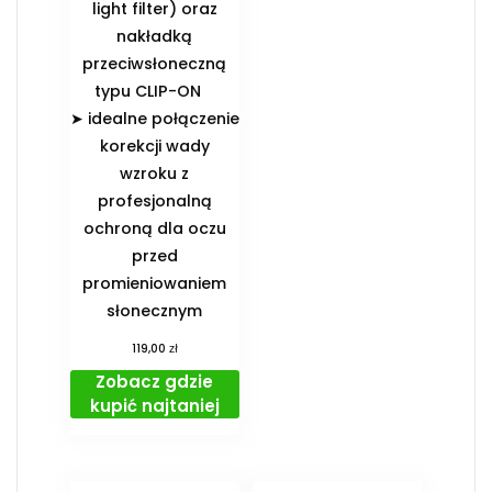
light filter) oraz
nakładką
przeciwsłoneczną
typu CLIP-ON
➤ idealne połączenie
korekcji wady
wzroku z
profesjonalną
ochroną dla oczu
przed
promieniowaniem
słonecznym
zł
119,00
Zobacz gdzie
kupić najtaniej