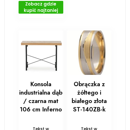
Zobacz gdzie
kupić najtaniej
Konsola
Obrączka z
industrialna dąb
żółtego i
/ czarna mat
białego złota
106 cm Inferno
ST-140ZB-k
Tekst w
Tekst w