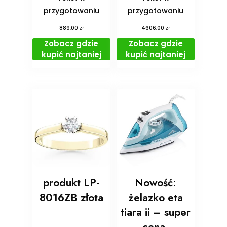
przygotowaniu
przygotowaniu
zł
zł
889,00
4606,00
Zobacz gdzie
Zobacz gdzie
kupić najtaniej
kupić najtaniej
produkt LP-
Nowość:
8016ZB złota
żelazko eta
tiara ii – super