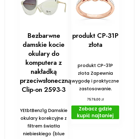
Bezbarwne
produkt CP-31P
damskie kocie
złota
okulary do
komputera z
produkt CP-31P
nakładką
złota Zapewnia
przeciwsłoneczną
wygodę i praktyczne
Clip-on 2593-3
zastosowanie.
zł
7579,00
Zobacz gdzie
YEtbtBenz1g Damskie
kupić najtaniej
okulary korekcyjne z
filtrem światła
niebieskiego (blue