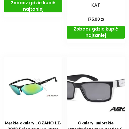
Zobacz gdzie kupić
KAT
najtaniej
zł
175,00
Zobacz gdzie kupić
najtaniej
Męskie okulary LOZANO LZ-
Okulary Juniorskie
305B Polaryzacyjne lustra
przeciwsłoneczne Arctica S-