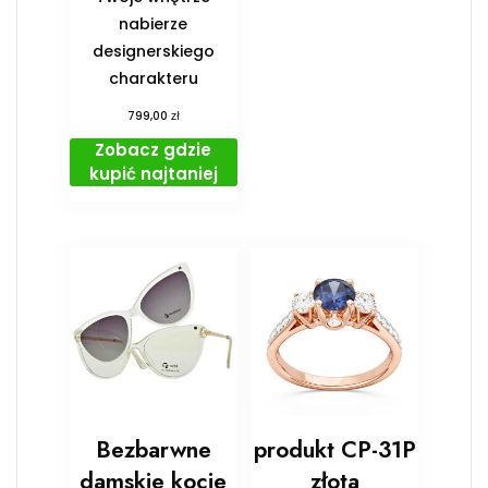
nabierze
designerskiego
charakteru
zł
799,00
Zobacz gdzie
kupić najtaniej
Bezbarwne
produkt CP-31P
damskie kocie
złota