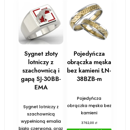
Sygnet złoty
Pojedyńcza
lotniczy z
obrączka męska
szachownicą i
bez kamieni ŁN-
gapą SJ-30BB-
38BZB-m
EMA
Pojedyńcza
obrączka męska bez
Sygnet lotniczy z
kamieni
szachownicą
wypełnioną emalia
zł
3762,00
biało czerwoną, oraz