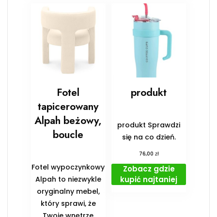
Fotel
produkt
tapicerowany
Alpah beżowy,
produkt Sprawdzi
boucle
się na co dzień.
zł
76,00
Fotel wypoczynkowy
Zobacz gdzie
kupić najtaniej
Alpah to niezwykle
oryginalny mebel,
który sprawi, że
Twoje wnętrze