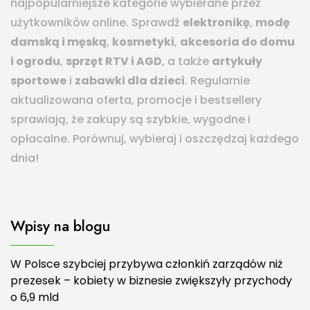
najpopularniejsze kategorie wybierane przez
użytkowników online. Sprawdź
elektronikę
,
modę
damską i męską
,
kosmetyki
,
akcesoria do domu
i ogrodu
,
sprzęt RTV i AGD
, a także
artykuły
sportowe
i
zabawki dla dzieci
. Regularnie
aktualizowana oferta, promocje i bestsellery
sprawiają, że zakupy są szybkie, wygodne i
opłacalne. Porównuj, wybieraj i oszczędzaj każdego
dnia!
Wpisy na blogu
W Polsce szybciej przybywa członkiń zarządów niż
prezesek – kobiety w biznesie zwiększyły przychody
o 6,9 mld