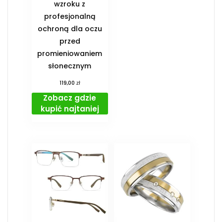
wzroku z
profesjonalną
ochroną dla oczu
przed
promieniowaniem
słonecznym
zł
119,00
Zobacz gdzie
kupić najtaniej