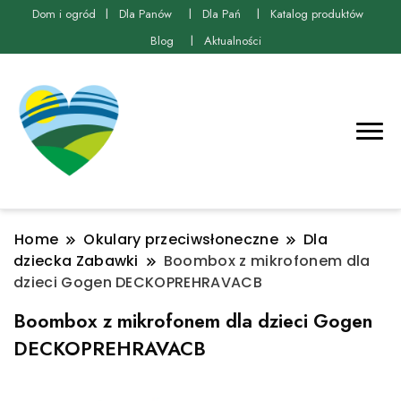
Dom i ogród
Dla Panów
Dla Pań
Katalog produktów
Blog
Aktualności
Home
Okulary przeciwsłoneczne
Dla
dziecka Zabawki
Boombox z mikrofonem dla
dzieci Gogen DECKOPREHRAVACB
Boombox z mikrofonem dla dzieci Gogen
DECKOPREHRAVACB