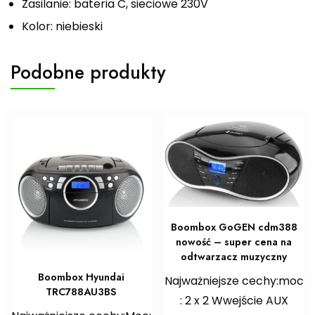
Zasilanie: bateria C, sieciowe 230V
Kolor: niebieski
Podobne produkty
Boombox GoGEN cdm388
nowość – super cena na
odtwarzacz muzyczny
Boombox Hyundai
Najważniejsze cechy:moc
TRC788AU3BS
: 2 x 2 Wwejście AUX