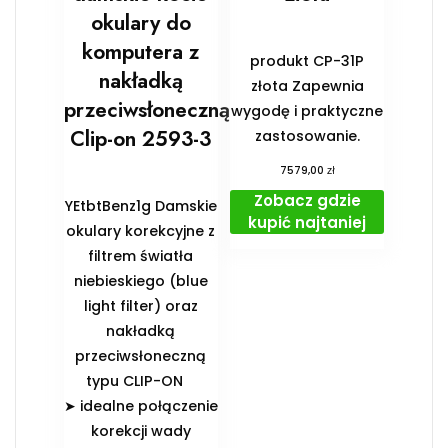
okulary do
komputera z
produkt CP-31P
nakładką
złota Zapewnia
przeciwsłoneczną
wygodę i praktyczne
Clip-on 2593-3
zastosowanie.
zł
7579,00
Zobacz gdzie
YEtbtBenz1g Damskie
kupić najtaniej
okulary korekcyjne z
filtrem światła
niebieskiego (blue
light filter) oraz
nakładką
przeciwsłoneczną
typu CLIP-ON
➤ idealne połączenie
korekcji wady