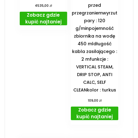
przed
zł
4535,00
przegrzaniemwyrzut
Zobacz gdzie
pary : 120
kupić najtaniej
g/minpojemność
zbiornika na wodę
450 mldługość
kabla zasilającego :
2 mfunkcje :
VERTICAL STEAM,
DRIP STOP, ANTI
CALC, SELF
CLEANkolor : turkus
zł
109,00
Zobacz gdzie
kupić najtaniej