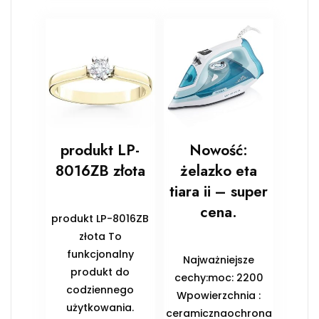
produkt LP-
Nowość:
8016ZB złota
żelazko eta
tiara ii – super
cena.
produkt LP-8016ZB
złota To
funkcjonalny
Najważniejsze
produkt do
cechy:moc: 2200
codziennego
Wpowierzchnia :
użytkowania.
ceramicznaochrona