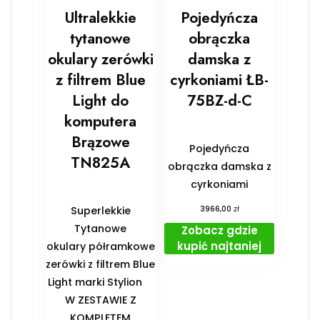
Ultralekkie
Pojedyńcza
tytanowe
obrączka
okulary zerówki
damska z
z filtrem Blue
cyrkoniami ŁB-
Light do
75BZ-d-C
komputera
Brązowe
Pojedyńcza
TN825A
obrączka damska z
cyrkoniami
zł
Superlekkie
3966,00
Tytanowe
Zobacz gdzie
kupić najtaniej
okulary półramkowe
zerówki z filtrem Blue
Light marki Stylion
️W ZESTAWIE Z
KOMPLETEM