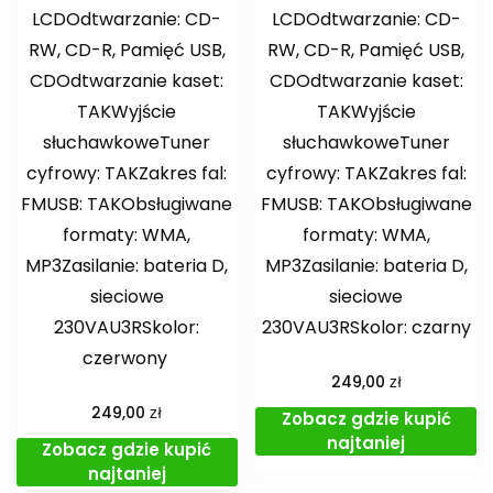
LCDOdtwarzanie: CD-
LCDOdtwarzanie: CD-
RW, CD-R, Pamięć USB,
RW, CD-R, Pamięć USB,
CDOdtwarzanie kaset:
CDOdtwarzanie kaset:
TAKWyjście
TAKWyjście
słuchawkoweTuner
słuchawkoweTuner
cyfrowy: TAKZakres fal:
cyfrowy: TAKZakres fal:
FMUSB: TAKObsługiwane
FMUSB: TAKObsługiwane
formaty: WMA,
formaty: WMA,
MP3Zasilanie: bateria D,
MP3Zasilanie: bateria D,
sieciowe
sieciowe
230VAU3RSkolor:
230VAU3RSkolor: czarny
czerwony
zł
249,00
zł
249,00
Zobacz gdzie kupić
najtaniej
Zobacz gdzie kupić
najtaniej