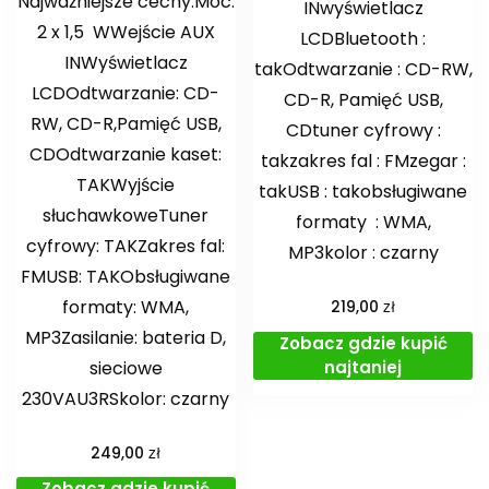
Najważniejsze cechy:Moc:
INwyświetlacz
2 x 1,5 WWejście AUX
LCDBluetooth :
INWyświetlacz
takOdtwarzanie : CD-RW,
LCDOdtwarzanie: CD-
CD-R, Pamięć USB,
RW, CD-R,Pamięć USB,
CDtuner cyfrowy :
CDOdtwarzanie kaset:
takzakres fal : FMzegar :
TAKWyjście
takUSB : takobsługiwane
słuchawkoweTuner
formaty : WMA,
cyfrowy: TAKZakres fal:
MP3kolor : czarny
FMUSB: TAKObsługiwane
formaty: WMA,
zł
219,00
MP3Zasilanie: bateria D,
Zobacz gdzie kupić
sieciowe
najtaniej
230VAU3RSkolor: czarny
zł
249,00
Zobacz gdzie kupić