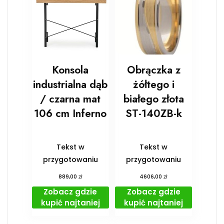
Konsola
Obrączka z
industrialna dąb
żółtego i
/ czarna mat
białego złota
106 cm Inferno
ST-140ZB-k
Tekst w
Tekst w
przygotowaniu
przygotowaniu
zł
zł
889,00
4606,00
Zobacz gdzie
Zobacz gdzie
kupić najtaniej
kupić najtaniej