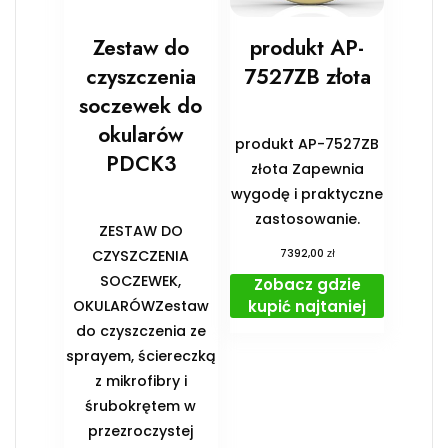
Zestaw do
produkt AP-
czyszczenia
7527ZB złota
soczewek do
okularów
produkt AP-7527ZB
PDCK3
złota Zapewnia
wygodę i praktyczne
zastosowanie.
ZESTAW DO
zł
CZYSZCZENIA
7392,00
SOCZEWEK,
Zobacz gdzie
kupić najtaniej
OKULARÓWZestaw
do czyszczenia ze
sprayem, ściereczką
z mikrofibry i
śrubokrętem w
przezroczystej