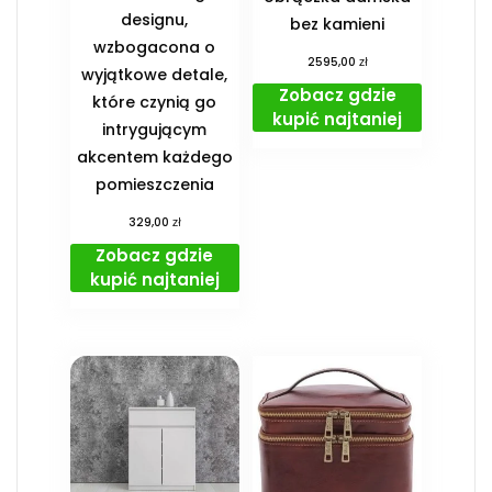
designu,
bez kamieni
wzbogacona o
zł
2595,00
wyjątkowe detale,
Zobacz gdzie
które czynią go
kupić najtaniej
intrygującym
akcentem każdego
pomieszczenia
zł
329,00
Zobacz gdzie
kupić najtaniej