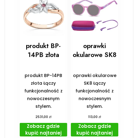
produkt BP-
oprawki
14PB złota
okularowe SK8
produkt BP-14PB
oprawki okularowe
złota Łączy
SK8 Łączy
funkcjonalność z
funkcjonalność z
nowoczesnym
nowoczesnym
stylem.
stylem.
zł
zł
2531,00
113,00
Zobacz gdzie
Zobacz gdzie
kupić najtaniej
kupić najtaniej