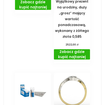
Wyjątkowy prezent
Zobacz gdzie
kupić najtaniej
na urodziny, duży
„grosz” mający
wartość
ponadczasową,
wykonany z żółtego
złota 0,585
zł
2522,00
Zobacz gdzie
kupić najtaniej