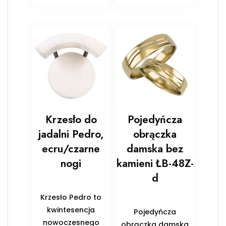
Krzesło do
Pojedyńcza
jadalni Pedro,
obrączka
ecru/czarne
damska bez
nogi
kamieni ŁB-48Z-
d
Krzesło Pedro to
kwintesencja
Pojedyńcza
nowoczesnego
obrączka damska