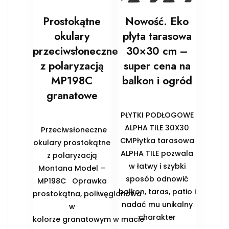
Prostokątne
Nowość. Eko
okulary
płyta tarasowa
przeciwsłoneczne
30×30 cm –
z polaryzacją
super cena na
MP198C
balkon i ogród
granatowe
PŁYTKI PODŁOGOWE
ALPHA TILE 30X30
Przeciwsłoneczne
CMPłytka tarasowa
okulary prostokątne
ALPHA TILE pozwala
z polaryzacją
w łatwy i szybki
Montana Model –
sposób odnowić
MP198C Oprawka
balkon, taras, patio i
prostokątna, poliwęglanowa
nadać mu unikalny
w
charakter
kolorze granatowym w macie