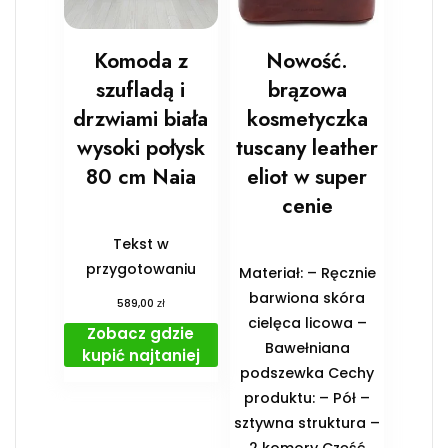
Komoda z
Nowość.
szufladą i
brązowa
drzwiami biała
kosmetyczka
wysoki połysk
tuscany leather
80 cm Naia
eliot w super
cenie
Tekst w
przygotowaniu
Materiał: – Ręcznie
barwiona skóra
zł
589,00
cielęca licowa –
Zobacz gdzie
Bawełniana
kupić najtaniej
podszewka Cechy
produktu: – Pół –
sztywna struktura –
2 komory Część