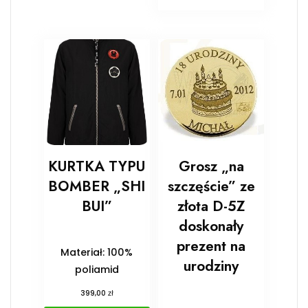
KURTKA TYPU
Grosz „na
BOMBER „SHI
szczęście” ze
BUI”
złota D-5Z
doskonały
prezent na
Materiał: 100%
urodziny
poliamid
zł
399,00