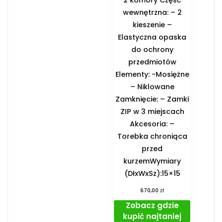
wewnętrzna: – 2
kieszenie –
Elastyczna opaska
do ochrony
przedmiotów
Elementy: -Mosiężne
– Niklowane
Zamknięcie: – Zamki
ZIP w 3 miejscach
Akcesoria: –
Torebka chroniąca
przed
kurzemWymiary
(DłxWxSz):15×15
zł
670,00
Zobacz gdzie
kupić najtaniej