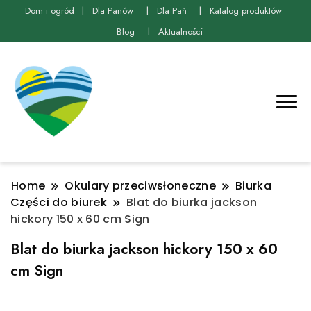
Dom i ogród
Dla Panów
Dla Pań
Katalog produktów
Blog
Aktualności
Home
Okulary przeciwsłoneczne
Biurka
Części do biurek
Blat do biurka jackson
hickory 150 x 60 cm Sign
Blat do biurka jackson hickory 150 x 60
cm Sign