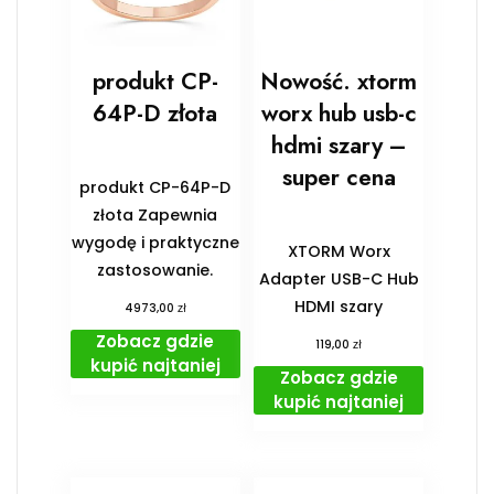
produkt CP-
Nowość. xtorm
64P-D złota
worx hub usb-c
hdmi szary –
super cena
produkt CP-64P-D
złota Zapewnia
wygodę i praktyczne
XTORM Worx
zastosowanie.
Adapter USB-C Hub
HDMI szary
zł
4973,00
Zobacz gdzie
zł
119,00
kupić najtaniej
Zobacz gdzie
kupić najtaniej