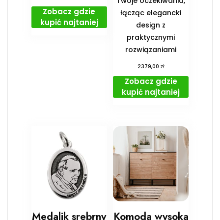
Twoje oczekiwania,
Zobacz gdzie
łącząc elegancki
kupić najtaniej
design z
praktycznymi
rozwiązaniami
zł
2379,00
Zobacz gdzie
kupić najtaniej
Medalik srebrny
Komoda wysoka