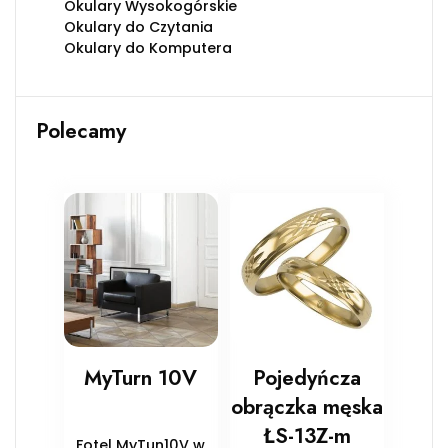
Okulary Wysokogórskie
Okulary do Czytania
Okulary do Komputera
Polecamy
MyTurn 10V
Pojedyńcza
obrączka męska
ŁS-13Z-m
Fotel MyTun10V w