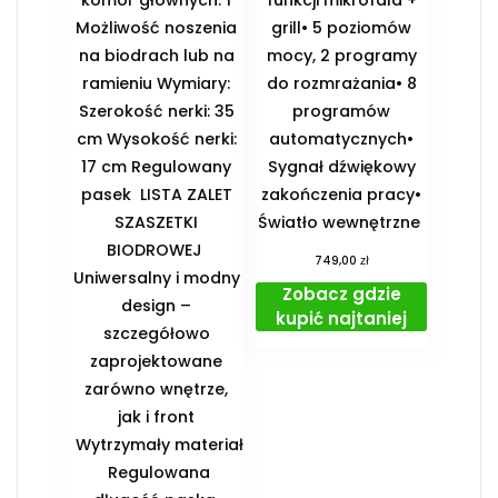
komór głównych: 1
funkcji mikrofala +
Możliwość noszenia
grill• 5 poziomów
na biodrach lub na
mocy, 2 programy
ramieniu Wymiary:
do rozmrażania• 8
Szerokość nerki: 35
programów
cm Wysokość nerki:
automatycznych•
17 cm Regulowany
Sygnał dźwiękowy
pasek ️ LISTA ZALET
zakończenia pracy•
SZASZETKI
Światło wewnętrzne
BIODROWEJ ️
zł
749,00
Uniwersalny i modny
Zobacz gdzie
design –
kupić najtaniej
szczegółowo
zaprojektowane
zarówno wnętrze,
jak i front
️ Wytrzymały materiał
️ Regulowana