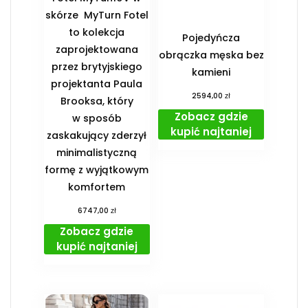
skórze MyTurn Fotel
to kolekcja
Pojedyńcza
zaprojektowana
obrączka męska bez
przez brytyjskiego
kamieni
projektanta Paula
zł
2594,00
Brooksa, który
Zobacz gdzie
w sposób
kupić najtaniej
zaskakujący zderzył
minimalistyczną
formę z wyjątkowym
komfortem
zł
6747,00
Zobacz gdzie
kupić najtaniej