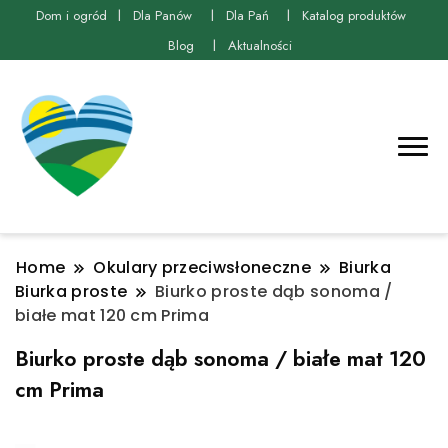
Dom i ogród
Dla Panów
Dla Pań
Katalog produktów
Blog
Aktualności
Home
Okulary przeciwsłoneczne
Biurka
Biurka proste
Biurko proste dąb sonoma /
białe mat 120 cm Prima
Biurko proste dąb sonoma / białe mat 120
cm Prima