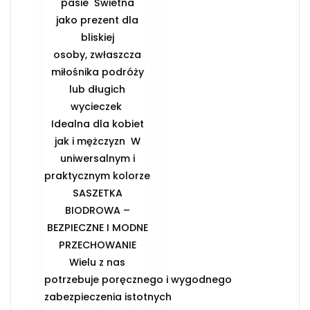
pasie ️ Świetna
jako prezent dla
bliskiej
osoby, zwłaszcza
miłośnika podróży
lub długich
wycieczek ️
Idealna dla kobiet
jak i mężczyzn ️ W
uniwersalnym i
praktycznym kolorze
️SASZETKA
BIODROWA –
BEZPIECZNE I MODNE
PRZECHOWANIE️
Wielu z nas
potrzebuje poręcznego i wygodnego
zabezpieczenia istotnych