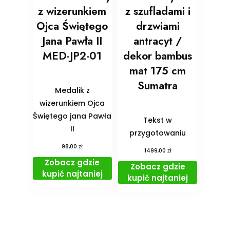
z wizerunkiem
z szufladami i
Ojca Świętego
drzwiami
Jana Pawła II
antracyt /
MED-JP2-01
dekor bambus
mat 175 cm
Sumatra
Medalik z
wizerunkiem Ojca
Świętego jana Pawła
Tekst w
II
przygotowaniu
zł
98,00
zł
1499,00
Zobacz gdzie
Zobacz gdzie
kupić najtaniej
kupić najtaniej