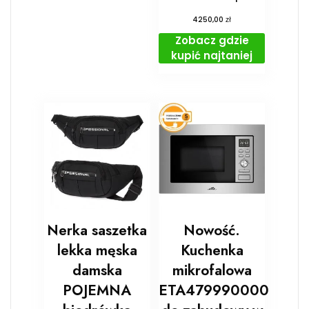
zł
4250,00
Zobacz gdzie
kupić najtaniej
Nerka saszetka
Nowość.
lekka męska
Kuchenka
damska
mikrofalowa
POJEMNA
ETA479990000