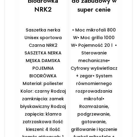
biodrówka
do zabudowy w
NRK2
super cenie
Saszetka nerka
• Moc mikrofali 800
Unisex sportowa
W• Moc grilla 1000
Czarna NRK2
W• Pojemność 20 l •
SASZETKA NERKA
Sterowanie
MĘSKA DAMSKA
mechaniczne•
POJEMNA
Cyfrowy wyświetlacz
BIODRÓWKA
+ zegar• System
Materiał: poliester
równomiernego
Kolor: czarny Rodzaj
rozprowadzania
zamknięcia: zamek
mikrofal•
błyskawiczny Rodzaj
Rozmrażanie,
zapięcia: klamra
podgrzewanie,
zatrzaskowa Ilość
gotowanie,
kieszeni: 4 Ilość
grillowanie i łączenie