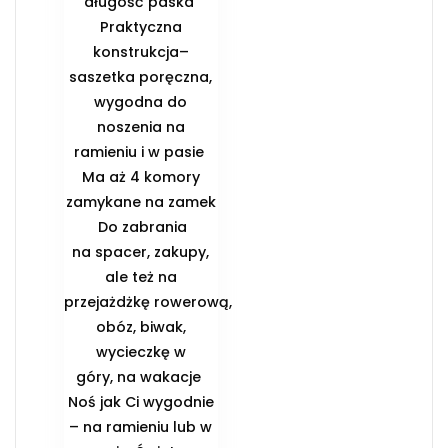
długość paska ️
Praktyczna
konstrukcja–
saszetka poręczna,
wygodna do
noszenia na
ramieniu i w pasie ️
Ma aż 4 komory
zamykane na zamek
️ Do zabrania
na spacer, zakupy,
ale też na
przejażdżkę rowerową,
obóz, biwak,
wycieczkę w
góry, na wakacje ️
Noś jak Ci wygodnie
– na ramieniu lub w