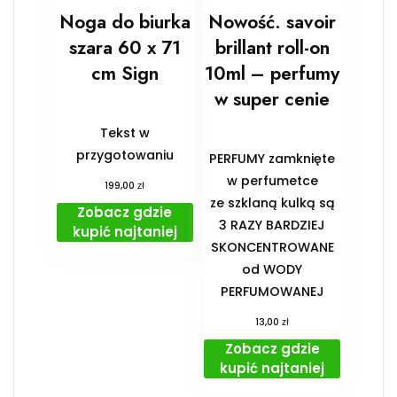
Noga do biurka
Nowość. savoir
szara 60 x 71
brillant roll-on
cm Sign
10ml – perfumy
w super cenie
Tekst w
przygotowaniu
PERFUMY zamknięte
w perfumetce
zł
199,00
ze szklaną kulką są
Zobacz gdzie
3 RAZY BARDZIEJ
kupić najtaniej
SKONCENTROWANE
od WODY
PERFUMOWANEJ
zł
13,00
Zobacz gdzie
kupić najtaniej