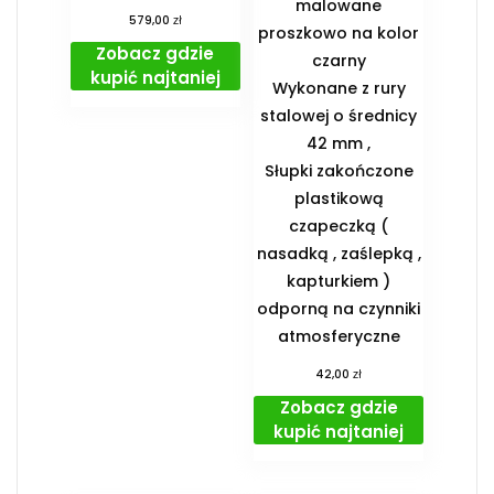
malowane
zł
579,00
proszkowo na kolor
Zobacz gdzie
czarny
kupić najtaniej
Wykonane z rury
stalowej o średnicy
42 mm ,
Słupki zakończone
plastikową
czapeczką (
nasadką , zaślepką ,
kapturkiem )
odporną na czynniki
atmosferyczne
zł
42,00
Zobacz gdzie
kupić najtaniej