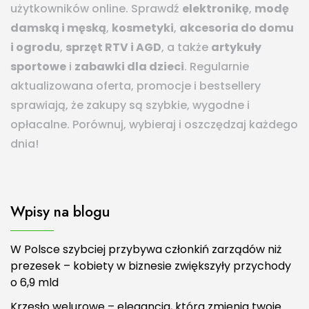
użytkowników online. Sprawdź
elektronikę
,
modę
damską i męską
,
kosmetyki
,
akcesoria do domu
i ogrodu
,
sprzęt RTV i AGD
, a także
artykuły
sportowe
i
zabawki dla dzieci
. Regularnie
aktualizowana oferta, promocje i bestsellery
sprawiają, że zakupy są szybkie, wygodne i
opłacalne. Porównuj, wybieraj i oszczędzaj każdego
dnia!
Wpisy na blogu
W Polsce szybciej przybywa członkiń zarządów niż
prezesek – kobiety w biznesie zwiększyły przychody
o 6,9 mld
Krzesło welurowe – elegancja, która zmienia twoje