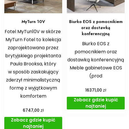
MyTurn 10V
Biurko EOS z pomocnikiem
oraz dostawką
Fotel MyTun10V w skórze
konferencyjną
MyTurn Fotel to kolekcja
Biurko EOS z
zaprojektowana przez
pomocnikiem oraz
brytyjskiego projektanta
dostawką konferencyjną
Paula Brooksa, który
Meble gabinetowe EOS
w sposób zaskakujący
(prod
zderzył minimalistyczną
formę z wyjątkowym
zł
16371,00
komfortem
Zobacz gdzie kupić
najtaniej
zł
6747,00
Zobacz gdzie kupić
najtaniej