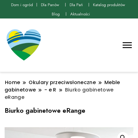
Dom i ogród
Dla Panów
Dla Pań
Katalog produktów
Blog
Aktualności
Home
Okulary przeciwsłoneczne
Meble
gabinetowe
- e R
Biurko gabinetowe
eRange
Biurko gabinetowe eRange