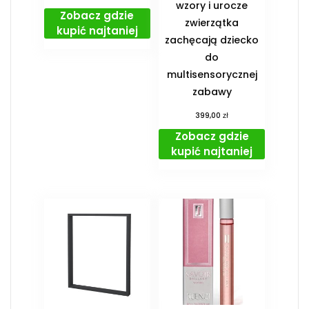
wzory i urocze
Zobacz gdzie
zwierzątka
kupić najtaniej
zachęcają dziecko
do
multisensorycznej
zabawy
zł
399,00
Zobacz gdzie
kupić najtaniej