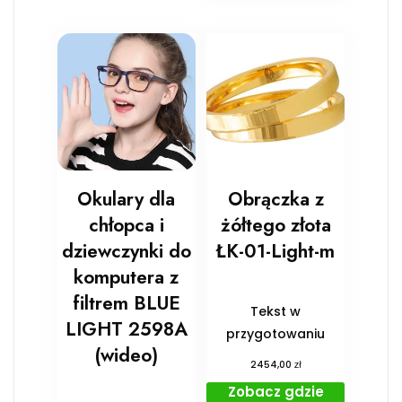
Okulary dla
Obrączka z
chłopca i
żółtego złota
dziewczynki do
ŁK-01-Light-m
komputera z
filtrem BLUE
Tekst w
LIGHT 2598A
przygotowaniu
(wideo)
zł
2454,00
Zobacz gdzie