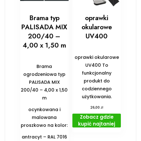
Brama typ
oprawki
PALISADA MIX
okularowe
200/40 –
UV400
4,00 x 1,50 m
oprawki okularowe
UV400 To
Brama
funkcjonalny
ogrodzeniowa typ
produkt do
PALISADA MIX
codziennego
200/40 – 4,00 x 1,50
użytkowania.
m
zł
26,00
ocynkowana i
Zobacz gdzie
malowana
kupić najtaniej
proszkowo na kolor:
antracyt – RAL 7016