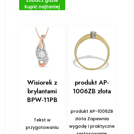
Zobacz gdzie
kupić najtaniej
Wisiorek z
produkt AP-
brylantami
1006ZB złota
BPW-11PB
produkt AP-1006ZB
złota Zapewnia
Tekst w
wygodę i praktyczne
przygotowaniu
zastosowanie.