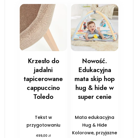
Krzesło do
Nowość.
jadalni
Edukacyjna
tapicerowane
mata skip hop
cappuccino
hug & hide w
Toledo
super cenie
Tekst w
Mata edukacyjna
przygotowaniu
Hug & Hide
Kolorowe, przyjazne
zł
499,00