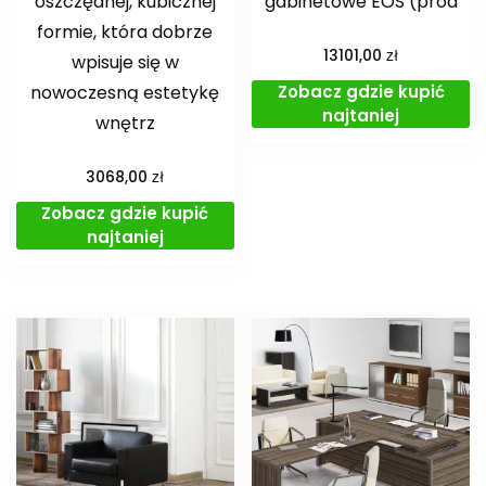
oszczędnej, kubicznej
gabinetowe EOS (prod
formie, która dobrze
zł
13101,00
wpisuje się w
Zobacz gdzie kupić
nowoczesną estetykę
najtaniej
wnętrz
zł
3068,00
Zobacz gdzie kupić
najtaniej