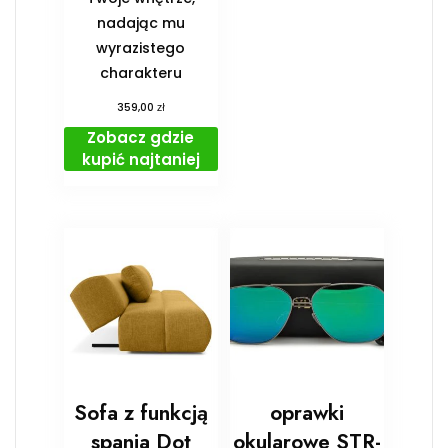
nadając mu
wyrazistego
charakteru
zł
359,00
Zobacz gdzie
kupić najtaniej
Sofa z funkcją
oprawki
spania Dot
okularowe STR-