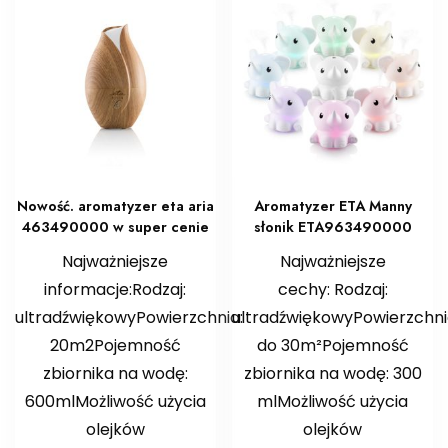
Nowość. aromatyzer eta aria
Aromatyzer ETA Manny
463490000 w super cenie
słonik ETA963490000
Najważniejsze
Najważniejsze
informacje:Rodzaj:
cechy: Rodzaj:
ultradźwiękowyPowierzchnia:
ultradźwiękowyPowierzchni
20m2Pojemność
do 30m²Pojemność
zbiornika na wodę:
zbiornika na wodę: 300
600mlMożliwość użycia
mlMożliwość użycia
olejków
olejków