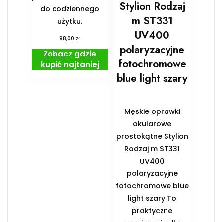
Stylion Rodzaj
do codziennego
m ST331
użytku.
UV400
zł
98,00
polaryzacyjne
Zobacz gdzie
fotochromowe
kupić najtaniej
blue light szary
Męskie oprawki
okularowe
prostokątne Stylion
Rodzaj m ST331
UV400
polaryzacyjne
fotochromowe blue
light szary To
praktyczne