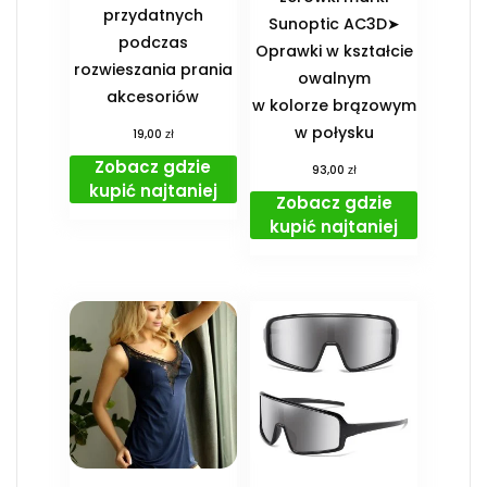
przydatnych
Sunoptic AC3D➤
podczas
Oprawki w kształcie
rozwieszania prania
owalnym
akcesoriów
w kolorze brązowym
w połysku
zł
19,00
Zobacz gdzie
zł
93,00
kupić najtaniej
Zobacz gdzie
kupić najtaniej