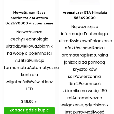
Nowość. nawilżacz
Aromatyzer ETA Himalaia
powietrza eta azzuro
563490000
062690000 w super cenie
Najważniejsze
Najważniesze
informacje:Technologia
cechy:Technologia
ultradźwiękowaPołączenie
ultradźwiękowaZbiornik
efektów nawilżania i
na wodę o pojemności
aromaterapiiNaturalna
7,6 litraFunkcja
jonizacja za pomocą
termometruAutomatyczna
kryształków
kontrola
soliPowierzchnia:
wilgotnościWyświetlacz
15m2Pojemność
LED
zbiornika na wodę: 160
mlAutomatyczne
zł
349,00
wyłączenie, gdy zbiornik
Zobacz gdzie kupić
jest pustyMożliwość