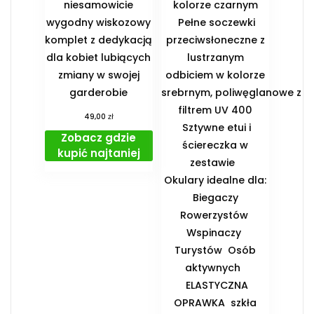
niesamowicie
kolorze czarnym
wygodny wiskozowy
Pełne soczewki
komplet z dedykacją
przeciwsłoneczne z
dla kobiet lubiących
lustrzanym
zmiany w swojej
odbiciem w kolorze
garderobie
srebrnym, poliwęglanowe z
filtrem UV 400
zł
49,00
Sztywne etui i
Zobacz gdzie
ściereczka w
kupić najtaniej
zestawie
️Okulary idealne dla:
️ Biegaczy ️
Rowerzystów ️
Wspinaczy ️
Turystów ️ Osób
aktywnych
️ ELASTYCZNA
OPRAWKA ️ szkła