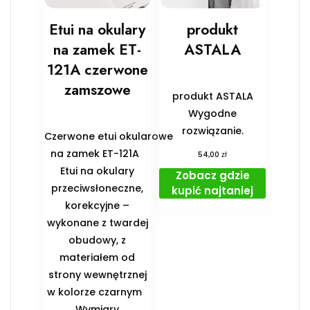
Etui na okulary
produkt
na zamek ET-
ASTALA
121A czerwone
zamszowe
produkt ASTALA
Wygodne
rozwiązanie.
Czerwone etui okularowe
na zamek ET-121A
zł
54,00
Etui na okulary
Zobacz gdzie
przeciwsłoneczne,
kupić najtaniej
korekcyjne –
wykonane z twardej
obudowy, z
materiałem od
strony wewnętrznej
w kolorze czarnym
️Wymiary