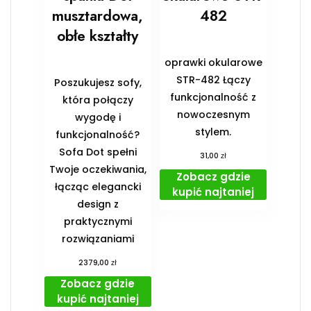
musztardowa,
482
obłe kształty
oprawki okularowe
STR-482 Łączy
Poszukujesz sofy,
funkcjonalność z
która połączy
nowoczesnym
wygodę i
stylem.
funkcjonalność?
Sofa Dot spełni
zł
31,00
Twoje oczekiwania,
Zobacz gdzie
łącząc elegancki
kupić najtaniej
design z
praktycznymi
rozwiązaniami
zł
2379,00
Zobacz gdzie
kupić najtaniej