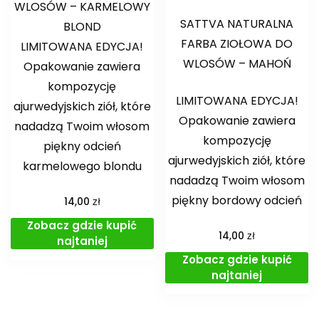
WLOSÓW – KARMELOWY
SATTVA NATURALNA
BLOND
FARBA ZIOŁOWA DO
LIMITOWANA EDYCJA!
WLOSÓW – MAHOŃ
Opakowanie zawiera
kompozycję
LIMITOWANA EDYCJA!
ajurwedyjskich ziół, które
Opakowanie zawiera
nadadzą Twoim włosom
kompozycję
piękny odcień
ajurwedyjskich ziół, które
karmelowego blondu
nadadzą Twoim włosom
piękny bordowy odcień
zł
14,00
Zobacz gdzie kupić
zł
14,00
najtaniej
Zobacz gdzie kupić
najtaniej