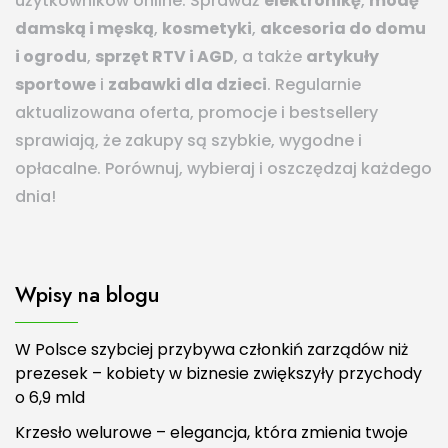
użytkowników online. Sprawdź
elektronikę
,
modę
damską i męską
,
kosmetyki
,
akcesoria do domu
i ogrodu
,
sprzęt RTV i AGD
, a także
artykuły
sportowe
i
zabawki dla dzieci
. Regularnie
aktualizowana oferta, promocje i bestsellery
sprawiają, że zakupy są szybkie, wygodne i
opłacalne. Porównuj, wybieraj i oszczędzaj każdego
dnia!
Wpisy na blogu
W Polsce szybciej przybywa członkiń zarządów niż
prezesek – kobiety w biznesie zwiększyły przychody
o 6,9 mld
Krzesło welurowe – elegancja, która zmienia twoje