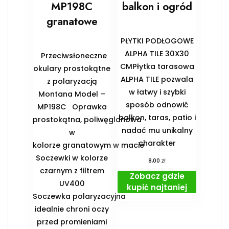
MP198C
balkon i ogród
granatowe
PŁYTKI PODŁOGOWE
ALPHA TILE 30X30
Przeciwsłoneczne
CMPłytka tarasowa
okulary prostokątne
ALPHA TILE pozwala
z polaryzacją
w łatwy i szybki
Montana Model –
sposób odnowić
MP198C Oprawka
balkon, taras, patio i
prostokątna, poliwęglanowa
nadać mu unikalny
w
charakter
kolorze granatowym w macie
Soczewki w kolorze
zł
8,00
czarnym z filtrem
Zobacz gdzie
UV400
kupić najtaniej
Soczewka polaryzacyjna
idealnie chroni oczy
przed promieniami