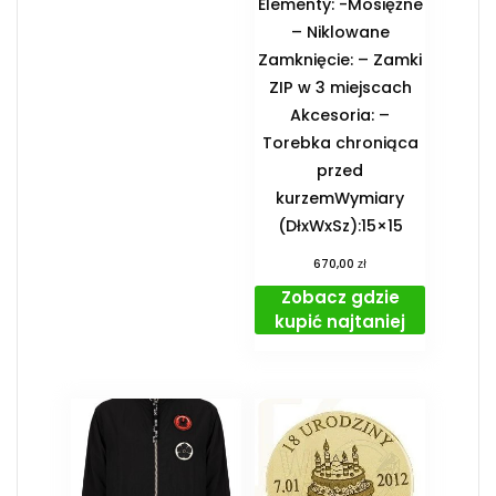
Elementy: -Mosiężne
– Niklowane
Zamknięcie: – Zamki
ZIP w 3 miejscach
Akcesoria: –
Torebka chroniąca
przed
kurzemWymiary
(DłxWxSz):15×15
zł
670,00
Zobacz gdzie
kupić najtaniej