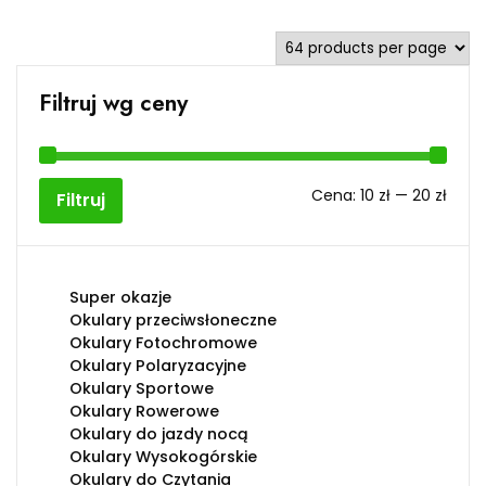
Filtruj wg ceny
Cen
Cen
Cena:
10 zł
—
20 zł
Filtruj
min
max
Super okazje
Okulary przeciwsłoneczne
Okulary Fotochromowe
Okulary Polaryzacyjne
Okulary Sportowe
Okulary Rowerowe
Okulary do jazdy nocą
Okulary Wysokogórskie
Okulary do Czytania