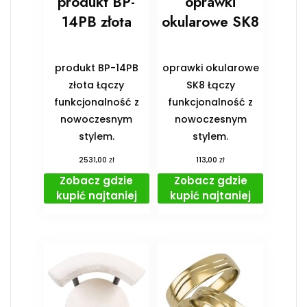
produkt BP-
oprawki
14PB złota
okularowe SK8
produkt BP-14PB
oprawki okularowe
złota Łączy
SK8 Łączy
funkcjonalność z
funkcjonalność z
nowoczesnym
nowoczesnym
stylem.
stylem.
zł
zł
2531,00
113,00
Zobacz gdzie
Zobacz gdzie
kupić najtaniej
kupić najtaniej