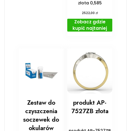
złota 0,585
zł
2522,00
Zobacz gdzie
kupić najtaniej
Zestaw do
produkt AP-
czyszczenia
7527ZB złota
soczewek do
okularów
produkt AP-7527ZB