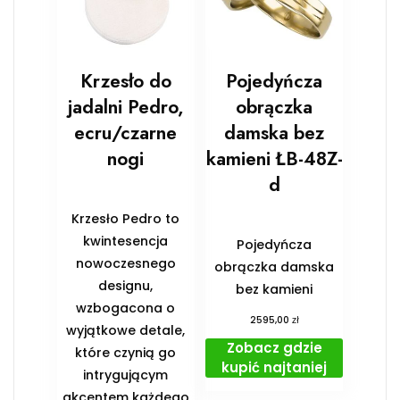
Krzesło do
Pojedyńcza
jadalni Pedro,
obrączka
ecru/czarne
damska bez
nogi
kamieni ŁB-48Z-
d
Krzesło Pedro to
kwintesencja
Pojedyńcza
nowoczesnego
obrączka damska
designu,
bez kamieni
wzbogacona o
zł
2595,00
wyjątkowe detale,
Zobacz gdzie
które czynią go
kupić najtaniej
intrygującym
akcentem każdego