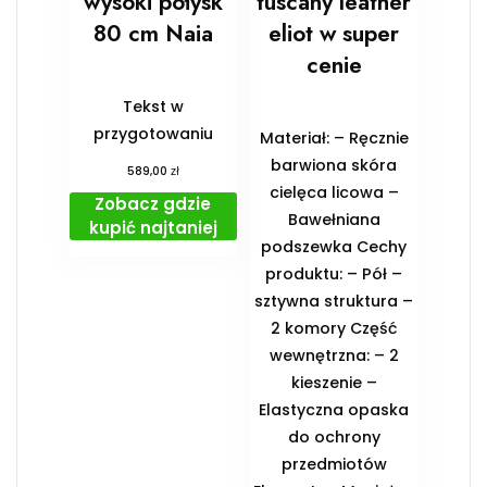
wysoki połysk
tuscany leather
80 cm Naia
eliot w super
cenie
Tekst w
przygotowaniu
Materiał: – Ręcznie
barwiona skóra
zł
589,00
cielęca licowa –
Zobacz gdzie
Bawełniana
kupić najtaniej
podszewka Cechy
produktu: – Pół –
sztywna struktura –
2 komory Część
wewnętrzna: – 2
kieszenie –
Elastyczna opaska
do ochrony
przedmiotów