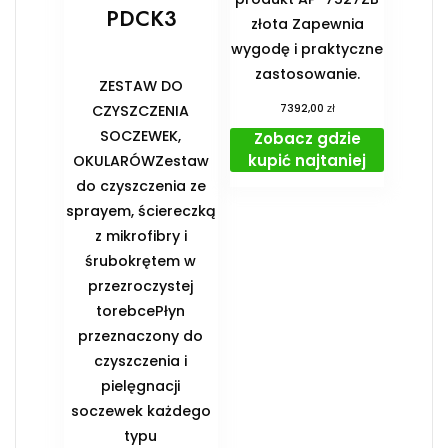
PDCK3
złota Zapewnia
wygodę i praktyczne
zastosowanie.
ZESTAW DO
zł
CZYSZCZENIA
7392,00
SOCZEWEK,
Zobacz gdzie
kupić najtaniej
OKULARÓWZestaw
do czyszczenia ze
sprayem, ściereczką
z mikrofibry i
śrubokrętem w
przezroczystej
torebcePłyn
przeznaczony do
czyszczenia i
pielęgnacji
soczewek każdego
typu