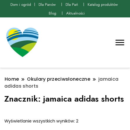
Dom i ogród
Dla Panów
Dla Pań
Katalog produktów
Blog
Aktualności
Home
Okulary przeciwsłoneczne
jamaica
adidas shorts
Znacznik:
jamaica adidas shorts
Posortowane
Wyświetlanie wszystkich wyników: 2
według