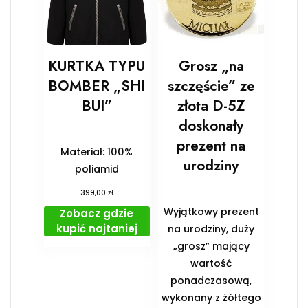
KURTKA TYPU
Grosz „na
BOMBER „SHI
szczęście” ze
BUI”
złota D-5Z
doskonały
prezent na
Materiał: 100%
urodziny
poliamid
zł
399,00
Wyjątkowy prezent
Zobacz gdzie
kupić najtaniej
na urodziny, duży
„grosz” mający
wartość
ponadczasową,
wykonany z żółtego